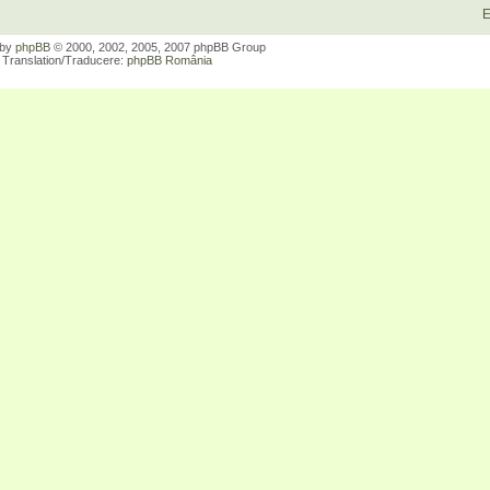
E
 by
phpBB
© 2000, 2002, 2005, 2007 phpBB Group
Translation/Traducere:
phpBB România