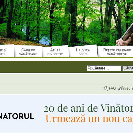
e şi
Câini de
Atlas
La gura
Reţete culinare
iţii
vânătoare
cinegetic
sobei
vânătoreşti
FAQ
Înregis