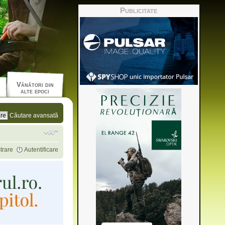
Publicitate
Vânători din
alte epoci
Căutare avansată
trare
Autentificare