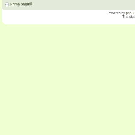
Prima pagină
Powered by
phpB
Translat