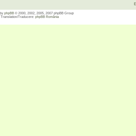
E
 by
phpBB
© 2000, 2002, 2005, 2007 phpBB Group
Translation/Traducere:
phpBB România