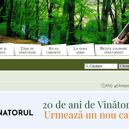
e şi
Câini de
Atlas
La gura
Reţete culinare
iţii
vânătoare
cinegetic
sobei
vânătoreşti
FAQ
Înregis