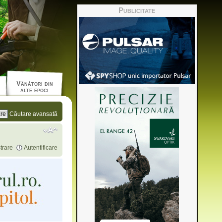
Publicitate
Vânători din
alte epoci
Căutare avansată
trare
Autentificare