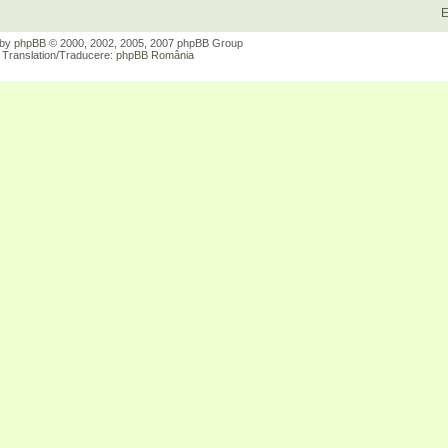
E
 by
phpBB
© 2000, 2002, 2005, 2007 phpBB Group
Translation/Traducere:
phpBB România