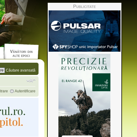
Publicitate
Vânători din
alte epoci
Căutare avansată
trare
Autentificare