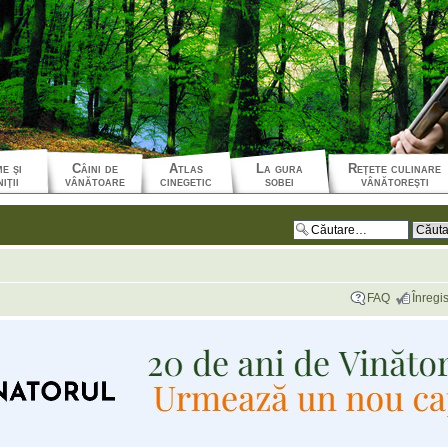
e şi
Câini de
Atlas
La gura
Reţete culinare
iţii
vânătoare
cinegetic
sobei
vânătoreşti
FAQ
Înregis