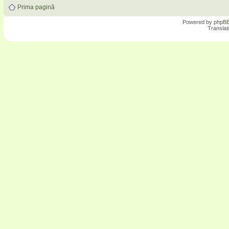
Prima pagină
Powered by
phpB
Translat