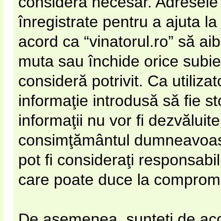
considera necesar. Adresele 
înregistrate pentru a ajuta la
acord ca “vinatorul.ro” să ai
muta sau închide orice subie
consideră potrivit. Ca utiliza
informaţie introdusă să fie s
informaţii nu vor fi dezvăluite
consimţământul dumneavoastr
pot fi consideraţi responsabi
care poate duce la compromi
De asemenea, sunteţi de acor