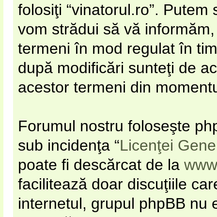
folosiţi “vinatorul.ro”. Pute
vom strădui să vă informăm, d
termeni în mod regulat în timp
după modificări sunteţi de ac
acestor termeni din momentul 
Forumul nostru foloseşte php
sub incidenţa “
Licenţei Gene
poate fi descărcat de la
www
facilitează doar discuţiile c
internetul, grupul phpBB nu e