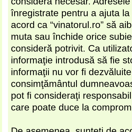
considera necesar. Adresele 
înregistrate pentru a ajuta la
acord ca “vinatorul.ro” să ai
muta sau închide orice subie
consideră potrivit. Ca utiliza
informaţie introdusă să fie s
informaţii nu vor fi dezvăluite
consimţământul dumneavoastr
pot fi consideraţi responsabi
care poate duce la compromi
De asemenea, sunteţi de acor