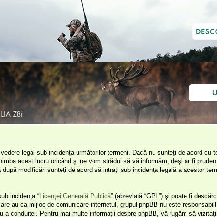
e vedere legal sub incidenţa următorilor termeni. Dacă nu sunteţi de acord cu to
himba acest lucru oricând şi ne vom strădui să vă informăm, deşi ar fi prudent 
că după modificări sunteţi de acord să intraţi sub incidenţa legală a acestor t
ub incidenţa “
Licenţei Generală Publică
” (abreviată “GPL”) şi poate fi descărc
 care au ca mijloc de comunicare internetul, grupul phpBB nu este responsabill 
u a conduitei. Pentru mai multe informaţii despre phpBB, vă rugăm să vizitaţi