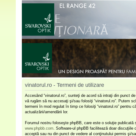
vinatorul.ro - Termeni de utilizare
Accesând “vinatorul.ro”, sunteţi de acord să intraţi din punct d
vă rugăm să nu accesaţi şi/sau folosiţi “vinatorul.ro”. Putem sc
termeni în mod regulat în timp ce folosiţi “vinatorul.ro” pentru 
actualizării/amendării lor.
Forumul nostru foloseşte phpBB, care este o soluţie publicată s
www.phpbb.com
. Software-ul phpBB facilitează doar discuţiile
acceptă sau nu din punct de vedere al conţinutului permis şi/sa