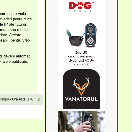
care poate viola
prevederi poate duce
e IP ale tuturor
, muta sau închide
 date. Aceste
sabili pentru vreo
vor deveni automat
rialele publicate,
chipa
•
Ora este UTC + 2