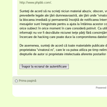
http://www.phpbb.com/
.
Sunteţi de acord să nu scrieţi niciun material abuziv, obscen, v
prevederile legale ale ţării dumneavoastră, ale ţării unde “vinat
la blocarea imediată şi permanentă însoţită de notificarea Int
mesajelor sunt înregistrate pentru a ajuta la întărirea acestor c
orice subiect în orice moment în care consideră potrivit. Ca uti
informaţii nu vor fi dezvăluite niciunei terţe părţi fără consimţ
încercare de hacking care poate duce la compromiterea datelor
De asemenea, sunteţi de acord că toate materialele publicate de
proprietatea “vinatorul.ro”, care le va putea utiliza pe timp nelim
drepturile de autor si proprietate intelectuala aferente postarilo
Înapoi la ecranul de autentificare
Prima pagină
Powered