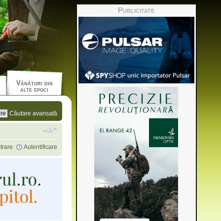
Publicitate
Vânători din
alte epoci
Căutare avansată
trare
Autentificare