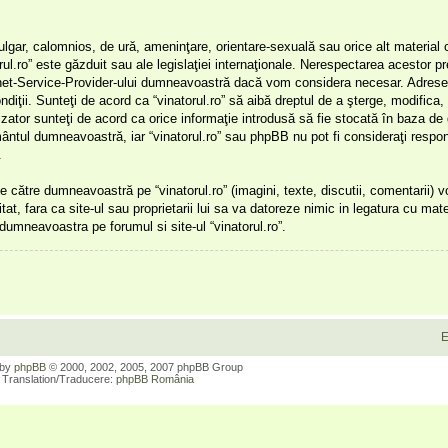
ulgar, calomnios, de ură, ameninţare, orientare-sexuală sau orice alt material 
orul.ro” este găzduit sau ale legislaţiei internaţionale. Nerespectarea acestor 
ernet-Service-Provider-ului dumneavoastră dacă vom considera necesar. Adresel
ondiţii. Sunteţi de acord ca “vinatorul.ro” să aibă dreptul de a şterge, modifica
lizator sunteţi de acord ca orice informaţie introdusă să fie stocată în baza de
ământul dumneavoastră, iar “vinatorul.ro” sau phpBB nu pot fi consideraţi respon
.
 către dumneavoastră pe “vinatorul.ro” (imagini, texte, discutii, comentarii) 
itat, fara ca site-ul sau proprietarii lui sa va datoreze nimic in legatura cu mate
r dumneavoastra pe forumul si site-ul “vinatorul.ro”.
E
 by
phpBB
© 2000, 2002, 2005, 2007 phpBB Group
Translation/Traducere:
phpBB România