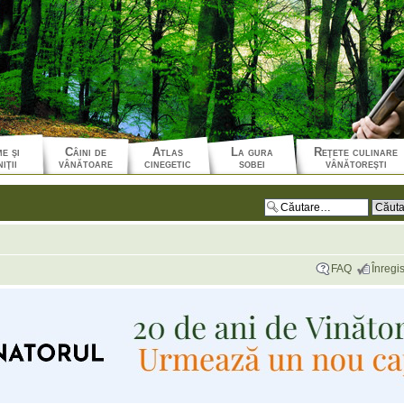
e şi
Câini de
Atlas
La gura
Reţete culinare
iţii
vânătoare
cinegetic
sobei
vânătoreşti
FAQ
Înregis