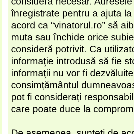
considera necesar. Adresele 
înregistrate pentru a ajuta la
acord ca “vinatorul.ro” să ai
muta sau închide orice subie
consideră potrivit. Ca utiliza
informaţie introdusă să fie s
informaţii nu vor fi dezvăluite
consimţământul dumneavoastr
pot fi consideraţi responsabi
care poate duce la compromi
De asemenea, sunteţi de acor