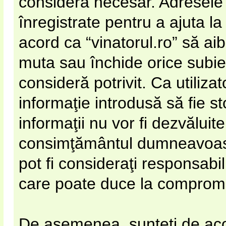
considera necesar. Adresele 
înregistrate pentru a ajuta la
acord ca “vinatorul.ro” să ai
muta sau închide orice subie
consideră potrivit. Ca utiliza
informaţie introdusă să fie s
informaţii nu vor fi dezvăluite
consimţământul dumneavoastr
pot fi consideraţi responsabi
care poate duce la compromi
De asemenea, sunteţi de acor