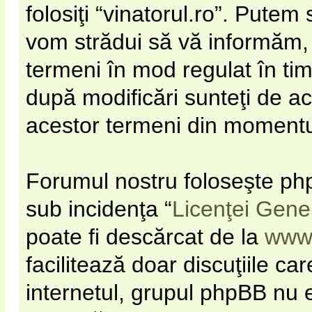
folosiţi “vinatorul.ro”. Pute
vom strădui să vă informăm, d
termeni în mod regulat în timp
după modificări sunteţi de ac
acestor termeni din momentul 
Forumul nostru foloseşte php
sub incidenţa “
Licenţei Gene
poate fi descărcat de la
www
facilitează doar discuţiile c
internetul, grupul phpBB nu e