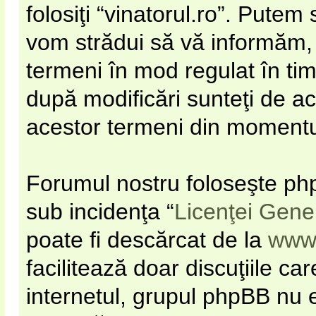
folosiţi “vinatorul.ro”. Pute
vom strădui să vă informăm, d
termeni în mod regulat în timp
după modificări sunteţi de ac
acestor termeni din momentul 
Forumul nostru foloseşte php
sub incidenţa “
Licenţei Gene
poate fi descărcat de la
www
facilitează doar discuţiile c
internetul, grupul phpBB nu e