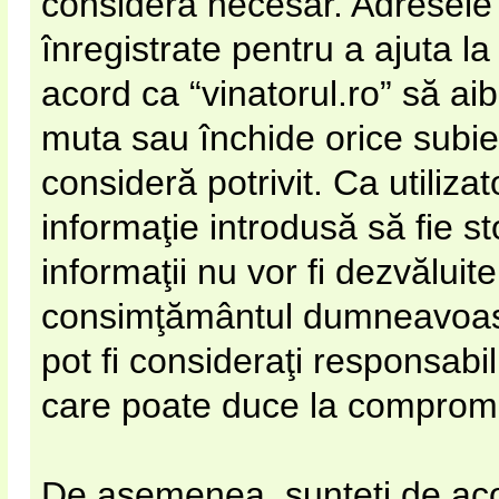
considera necesar. Adresele 
înregistrate pentru a ajuta la
acord ca “vinatorul.ro” să ai
muta sau închide orice subie
consideră potrivit. Ca utiliza
informaţie introdusă să fie s
informaţii nu vor fi dezvăluite
consimţământul dumneavoastr
pot fi consideraţi responsabi
care poate duce la compromi
De asemenea, sunteţi de acor