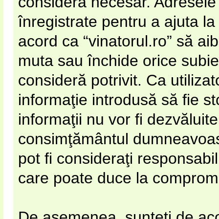
considera necesar. Adresele 
înregistrate pentru a ajuta la
acord ca “vinatorul.ro” să ai
muta sau închide orice subie
consideră potrivit. Ca utiliza
informaţie introdusă să fie s
informaţii nu vor fi dezvăluite
consimţământul dumneavoastr
pot fi consideraţi responsabi
care poate duce la compromi
De asemenea, sunteţi de acor