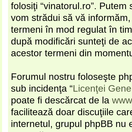
folosiţi “vinatorul.ro”. Pute
vom strădui să vă informăm, d
termeni în mod regulat în timp
după modificări sunteţi de ac
acestor termeni din momentul 
Forumul nostru foloseşte php
sub incidenţa “
Licenţei Gene
poate fi descărcat de la
www
facilitează doar discuţiile c
internetul, grupul phpBB nu e