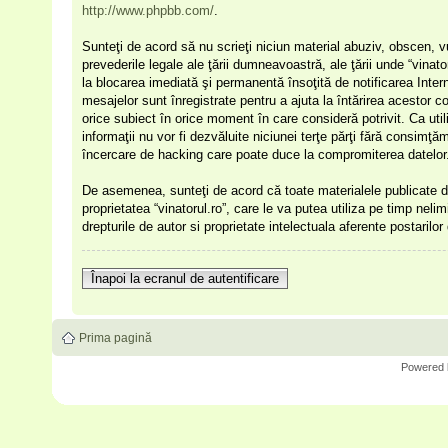
http://www.phpbb.com/
.
Sunteţi de acord să nu scrieţi niciun material abuziv, obscen, v
prevederile legale ale ţării dumneavoastră, ale ţării unde “vinat
la blocarea imediată şi permanentă însoţită de notificarea Int
mesajelor sunt înregistrate pentru a ajuta la întărirea acestor c
orice subiect în orice moment în care consideră potrivit. Ca uti
informaţii nu vor fi dezvăluite niciunei terţe părţi fără consimţ
încercare de hacking care poate duce la compromiterea datelor
De asemenea, sunteţi de acord că toate materialele publicate de
proprietatea “vinatorul.ro”, care le va putea utiliza pe timp nelim
drepturile de autor si proprietate intelectuala aferente postarilo
Înapoi la ecranul de autentificare
Prima pagină
Powered