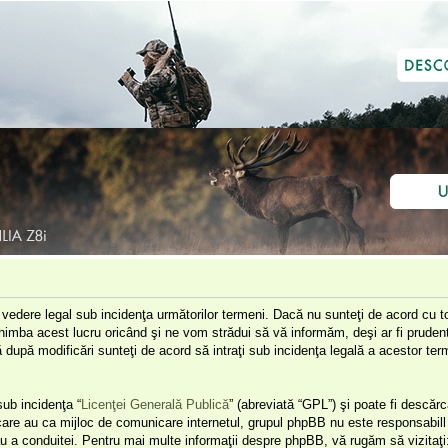
e vedere legal sub incidenţa următorilor termeni. Dacă nu sunteţi de acord cu to
himba acest lucru oricând şi ne vom strădui să vă informăm, deşi ar fi prudent 
că după modificări sunteţi de acord să intraţi sub incidenţa legală a acestor t
ub incidenţa “
Licenţei Generală Publică
” (abreviată “GPL”) şi poate fi descărc
 care au ca mijloc de comunicare internetul, grupul phpBB nu este responsabill 
u a conduitei. Pentru mai multe informaţii despre phpBB, vă rugăm să vizitaţi