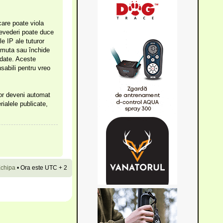
care poate viola
prevederi poate duce
e IP ale tuturor
, muta sau închide
 date. Aceste
sabili pentru vreo
vor deveni automat
rialele publicate,
chipa
•
Ora este UTC + 2