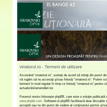
vinatorul.ro - Termeni de utilizare
Accesând “vinatorul.ro”, sunteţi de acord să intraţi din punct d
vă rugăm să nu accesaţi şi/sau folosiţi “vinatorul.ro”. Putem sc
termeni în mod regulat în timp ce folosiţi “vinatorul.ro” pentru 
actualizării/amendării lor.
Forumul nostru foloseşte phpBB, care este o soluţie publicată s
www.phpbb.com
. Software-ul phpBB facilitează doar discuţiile
acceptă sau nu din punct de vedere al conţinutului permis şi/sa