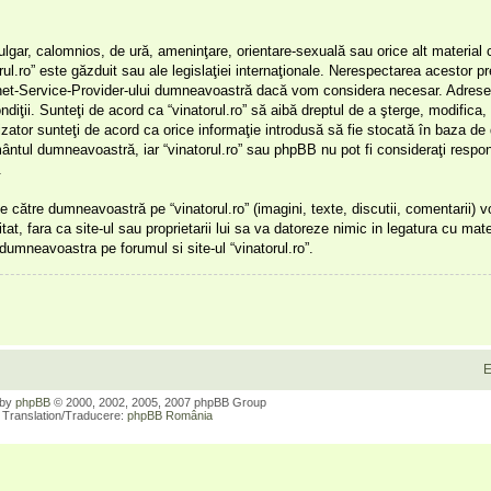
ulgar, calomnios, de ură, ameninţare, orientare-sexuală sau orice alt material 
orul.ro” este găzduit sau ale legislaţiei internaţionale. Nerespectarea acestor 
ernet-Service-Provider-ului dumneavoastră dacă vom considera necesar. Adresel
ondiţii. Sunteţi de acord ca “vinatorul.ro” să aibă dreptul de a şterge, modifica
lizator sunteţi de acord ca orice informaţie introdusă să fie stocată în baza de
ământul dumneavoastră, iar “vinatorul.ro” sau phpBB nu pot fi consideraţi respon
.
 către dumneavoastră pe “vinatorul.ro” (imagini, texte, discutii, comentarii) 
itat, fara ca site-ul sau proprietarii lui sa va datoreze nimic in legatura cu mate
r dumneavoastra pe forumul si site-ul “vinatorul.ro”.
E
 by
phpBB
© 2000, 2002, 2005, 2007 phpBB Group
Translation/Traducere:
phpBB România