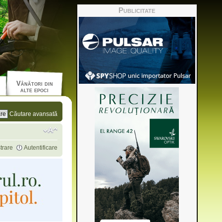
Publicitate
Vânători din
alte epoci
Căutare avansată
trare
Autentificare