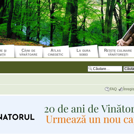
e şi
Câini de
Atlas
La gura
Reţete culinare
iţii
vânătoare
cinegetic
sobei
vânătoreşti
FAQ
Înregis