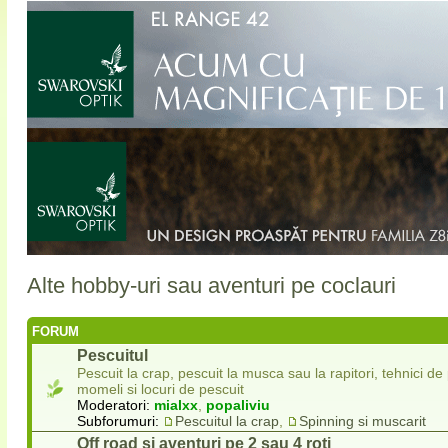
Alte hobby-uri sau aventuri pe coclauri
FORUM
Pescuitul
Pescuit la crap, pescuit la musca sau la rapitori, tehnici de
momeli si locuri de pescuit
Moderatori:
mialxx
,
popaliviu
Subforumuri:
Pescuitul la crap
,
Spinning si muscarit
Off road si aventuri pe 2 sau 4 roti