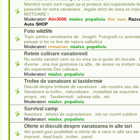
Membrii nostri sunt rugati sa-si posteze aici experientele l
pasiunile lor extra vanatoare , legate strict de ceea ce in
MOTOARE !
Moderatori:
Alin3006
,
mialxx
,
popaliviu
,
the_mav
,
Razv
Auto SHOP
Foto wildlife
Topic pentru vanatoarea de...imagini. Fotografii cu animale
peisaje si tot ce tine de natura salbatica
Moderatori:
romaniac
,
mialxx
,
popaliviu
Retete culinare vanatoresti
Nu exista vanator care sa nu vrea sa si guste din bucate . 
diverse , una mai gustoasa ca alta , de aceea va invitam sa
din experienta Dvs culinara .
Moderatori:
mialxx
,
popaliviu
Trofee de vanatoare si taxidermie
Discutii despre trofeele de vanatoare - ale noastre sau ale 
Vanatoare la trofeu , naturalizare , modalitati de expunere
proprii , etc . Taxidermisti , adrese utile , etc
Moderatori:
mialxx
,
popaliviu
Survival camp
Aventura , tehnici de supravietuire , intr-un cuvint outdoor .
Moderatori:
mialxx
,
popaliviu
Oferte si discutii despre vanatoarea in alte tari
Aici puteti gasi posibilitati si oferte de a vana in alte tari ale 
impresii , feed back , trofee , samd