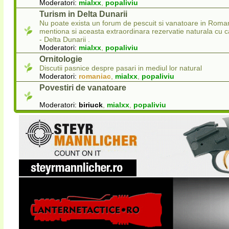
Moderatori:
mialxx
,
popaliviu
Turism in Delta Dunarii
Nu poate exista un forum de pescuit si vanatoare in Roman
mentiona si aceasta extraordinara rezervatie naturala cu
- Delta Dunarii .
Moderatori:
mialxx
,
popaliviu
Ornitologie
Discutii pasnice despre pasari in mediul lor natural
Moderatori:
romaniac
,
mialxx
,
popaliviu
Povestiri de vanatoare
Moderatori:
biriuck
,
mialxx
,
popaliviu