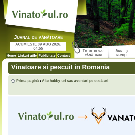
Jurnal de vânătoare
ACUM ESTE 09 AUG 2026,
04:55
Totul despre
Arme şi
vânătoare
muniţii
Home
Linkuri utile
Publicitate
Contact
Vinatoare si pescuit in Romania
Prima pagină
‹
Alte hobby-uri sau aventuri pe coclauri