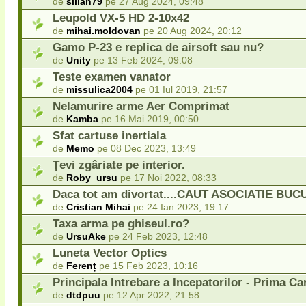
de
silian79
pe 27 Aug 2024, 09:48
Leupold VX-5 HD 2-10x42
de
mihai.moldovan
pe 20 Aug 2024, 20:12
Gamo P-23 e replica de airsoft sau nu?
de
Unity
pe 13 Feb 2024, 09:08
Teste examen vanator
de
missulica2004
pe 01 Iul 2019, 21:57
Nelamurire arme Aer Comprimat
de
Kamba
pe 16 Mai 2019, 00:50
Sfat cartuse inertiala
de
Memo
pe 08 Dec 2023, 13:49
Țevi zgâriate pe interior.
de
Roby_ursu
pe 17 Noi 2022, 08:33
Daca tot am divortat....CAUT ASOCIATIE BUC
de
Cristian Mihai
pe 24 Ian 2023, 19:17
Taxa arma pe ghiseul.ro?
de
UrsuAke
pe 24 Feb 2023, 12:48
Luneta Vector Optics
de
Ferenț
pe 15 Feb 2023, 10:16
Principala Intrebare a Incepatorilor - Prima C
de
dtdpuu
pe 12 Apr 2022, 21:58