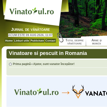
Jurnal de vânătoare
ACUM ESTE 09 AUG 2026, 11:07
Totul despre
Arme şi
Home
Linkuri utile
Publicitate
Contact
vânătoare
muniţii
Vinatoare si pescuit in Romania
Prima pagină
‹
Ajutor, sunt vanator începător!