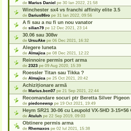
de
Marius Daniel
pe 30 Ian 2022, 21:58
Winchester sx4 vs franchi affinity elite 3.5
de
Darius86ro
pe 31 Ian 2022, 09:56
A fi sau a nu fi un nou vanator
de
silian79
pe 12 Dec 2021, 23:14
30.06 sau 308w
de
UrsuAke
pe 06 Dec 2021, 16:32
Alegere luneta
de
Almajica
pe 08 Dec 2021, 12:22
Reinnoire permis port arma
de
2323
pe 09 Aug 2020, 15:39
Roessler Titan sau Tikka ?
de
Almajica
pe 25 Oct 2021, 20:42
Achiziționare armă
de
Marius.bcn07
pe 21 Sep 2021, 22:44
Recomandare socuri ptr Beretta Silver Pigeon
de
piedonewsp
pe 19 Oct 2021, 19:49
Heym SR21 30-06 cu Leupold VX-5HD 3-15×56
de
Atuluh
pe 22 Sep 2019, 09:03
Obtinere permis arma
de
Rhemaxos
pe 02 Iul 2021, 15:38