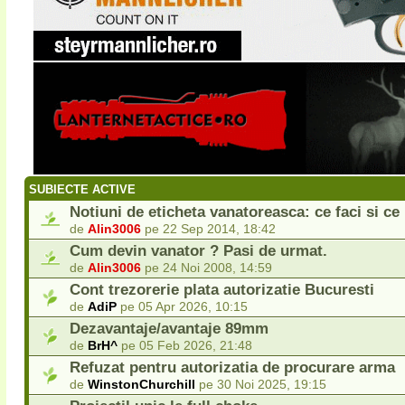
SUBIECTE ACTIVE
Notiuni de eticheta vanatoreasca: ce faci si ce n
de
Alin3006
pe 22 Sep 2014, 18:42
Cum devin vanator ? Pasi de urmat.
de
Alin3006
pe 24 Noi 2008, 14:59
Cont trezorerie plata autorizatie Bucuresti
de
AdiP
pe 05 Apr 2026, 10:15
Dezavantaje/avantaje 89mm
de
BrH^
pe 05 Feb 2026, 21:48
Refuzat pentru autorizatia de procurare arma
de
WinstonChurchill
pe 30 Noi 2025, 19:15