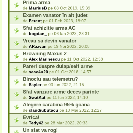
Prima arma
de
MarriusB
pe 08 Oct 2019, 15:39
Examen vanator în alt judet
de
Ferenț
pe 01 Feb 2023, 18:07
Sfat achizitie arma AC
de
bogdan_
pe 06 Ian 2023, 23:31
Vreau sa devin vanator
de
ARazvan
pe 19 Noi 2022, 20:08
Browning Maxus 2
de
Alex Marinescu
pe 11 Oct 2022, 12:38
Pareri despre dulap/seif arme
de
sece4u20
pe 01 Oct 2018, 14:57
Binoclu sau telemetru?
de
Skyler
pe 03 Iun 2022, 21:15
Sfat vanzare arme deces parinte
de
SwatKat
pe 11 Iun 2022, 14:10
Alegere carabina 95% goana
de
claudiubutacu
pe 10 Mai 2022, 12:27
Evrica!
de
Tedy42
pe 28 Mar 2022, 20:33
Un sfat va rog!