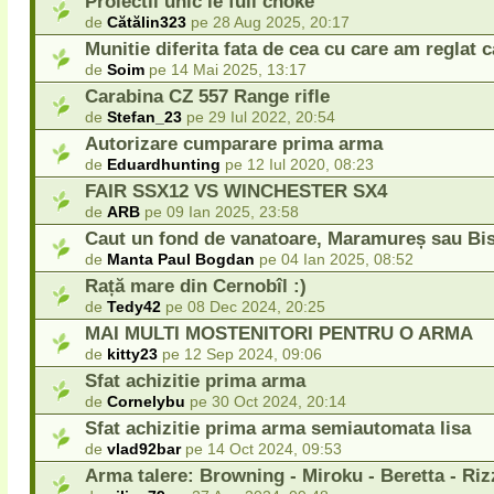
Proiectil unic le full choke
de
Cătălin323
pe 28 Aug 2025, 20:17
Munitie diferita fata de cea cu care am reglat 
de
Soim
pe 14 Mai 2025, 13:17
Carabina CZ 557 Range rifle
de
Stefan_23
pe 29 Iul 2022, 20:54
Autorizare cumparare prima arma
de
Eduardhunting
pe 12 Iul 2020, 08:23
FAIR SSX12 VS WINCHESTER SX4
de
ARB
pe 09 Ian 2025, 23:58
Caut un fond de vanatoare, Maramureș sau Bis
de
Manta Paul Bogdan
pe 04 Ian 2025, 08:52
Rață mare din Cernobîl :)
de
Tedy42
pe 08 Dec 2024, 20:25
MAI MULTI MOSTENITORI PENTRU O ARMA
de
kitty23
pe 12 Sep 2024, 09:06
Sfat achizitie prima arma
de
Cornelybu
pe 30 Oct 2024, 20:14
Sfat achizitie prima arma semiautomata lisa
de
vlad92bar
pe 14 Oct 2024, 09:53
Arma talere: Browning - Miroku - Beretta - Riz