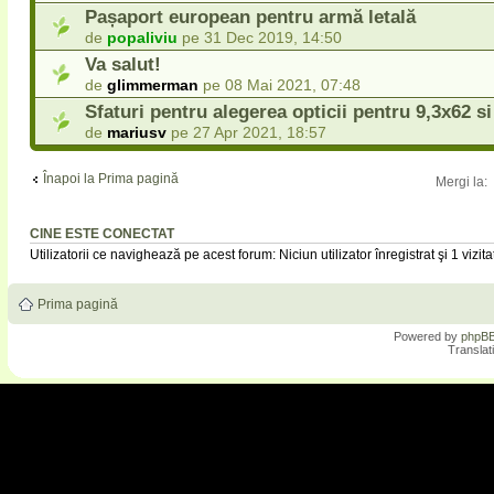
Pașaport european pentru armă letală
de
popaliviu
pe 31 Dec 2019, 14:50
Va salut!
de
glimmerman
pe 08 Mai 2021, 07:48
Sfaturi pentru alegerea opticii pentru 9,3x62 s
de
mariusv
pe 27 Apr 2021, 18:57
Înapoi la Prima pagină
Mergi la:
CINE ESTE CONECTAT
Utilizatorii ce navighează pe acest forum: Niciun utilizator înregistrat şi 1 vizita
Prima pagină
Powered by
phpB
Translat