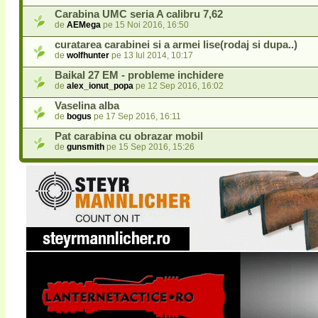
Carabina UMC seria A calibru 7,62
de
AEMega
pe 15 Noi 2016, 16:50
curatarea carabinei si a armei lise(rodaj si dupa..)
de
wolfhunter
pe 13 Iul 2014, 10:17
Baikal 27 EM - probleme inchidere
de
alex_ionut_popa
pe 12 Sep 2016, 16:02
Vaselina alba
de
bogus
pe 17 Sep 2016, 16:11
Pat carabina cu obrazar mobil
de
gunsmith
pe 15 Sep 2016, 15:26