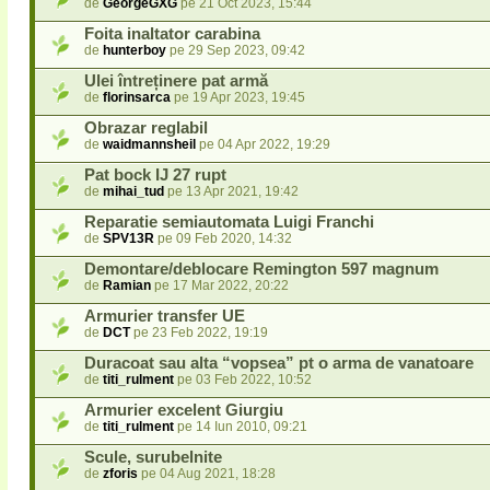
de
GeorgeGXG
pe 21 Oct 2023, 15:44
Foita inaltator carabina
de
hunterboy
pe 29 Sep 2023, 09:42
Ulei întreținere pat armă
de
florinsarca
pe 19 Apr 2023, 19:45
Obrazar reglabil
de
waidmannsheil
pe 04 Apr 2022, 19:29
Pat bock IJ 27 rupt
de
mihai_tud
pe 13 Apr 2021, 19:42
Reparatie semiautomata Luigi Franchi
de
SPV13R
pe 09 Feb 2020, 14:32
Demontare/deblocare Remington 597 magnum
de
Ramian
pe 17 Mar 2022, 20:22
Armurier transfer UE
de
DCT
pe 23 Feb 2022, 19:19
Duracoat sau alta “vopsea” pt o arma de vanatoare
de
titi_rulment
pe 03 Feb 2022, 10:52
Armurier excelent Giurgiu
de
titi_rulment
pe 14 Iun 2010, 09:21
Scule, surubelnite
de
zforis
pe 04 Aug 2021, 18:28