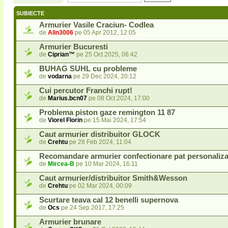
nou
SUBIECTE
Armurier Vasile Craciun- Codlea
de
Alin3006
pe 05 Apr 2012, 12:05
Armurier Bucuresti
de
Ciprian™
pe 25 Oct 2025, 06:42
BUHAG SUHL cu probleme
de
vodarna
pe 29 Dec 2024, 20:12
Cui percutor Franchi rupt!
de
Marius.bcn07
pe 08 Oct 2024, 17:00
Problema piston gaze remington 11 87
de
Viorel Florin
pe 15 Mai 2024, 17:54
Caut armurier distribuitor GLOCK
de
Crehtu
pe 28 Feb 2024, 11:04
Recomandare armurier confectionare pat personaliza
de
Mircea-B
pe 10 Mar 2024, 16:11
Caut armurier/distribuitor Smith&Wesson
de
Crehtu
pe 02 Mar 2024, 00:09
Scurtare teava cal 12 benelli supernova
de
Ocs
pe 24 Sep 2017, 17:25
Armurier brunare