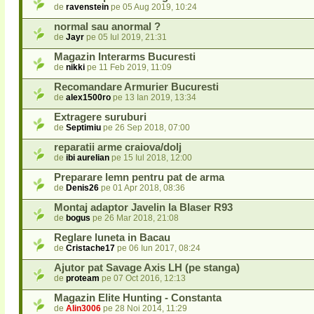
de
ravenstein
pe 05 Aug 2019, 10:24
normal sau anormal ?
de
Jayr
pe 05 Iul 2019, 21:31
Magazin Interarms Bucuresti
de
nikki
pe 11 Feb 2019, 11:09
Recomandare Armurier Bucuresti
de
alex1500ro
pe 13 Ian 2019, 13:34
Extragere suruburi
de
Septimiu
pe 26 Sep 2018, 07:00
reparatii arme craiova/dolj
de
ibi aurelian
pe 15 Iul 2018, 12:00
Preparare lemn pentru pat de arma
de
Denis26
pe 01 Apr 2018, 08:36
Montaj adaptor Javelin la Blaser R93
de
bogus
pe 26 Mar 2018, 21:08
Reglare luneta in Bacau
de
Cristache17
pe 06 Iun 2017, 08:24
Ajutor pat Savage Axis LH (pe stanga)
de
proteam
pe 07 Oct 2016, 12:13
Magazin Elite Hunting - Constanta
de
Alin3006
pe 28 Noi 2014, 11:29