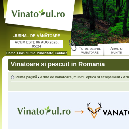
Jurnal de vânătoare
ACUM ESTE 06 AUG 2026,
05:24
Totul despre
Arme şi
vânătoare
muniţii
Home
Linkuri utile
Publicitate
Contact
Vinatoare si pescuit in Romania
Prima pagină
‹
Arme de vanatoare, munitii, optica si echipament
‹
Arm