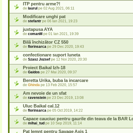
ITP pentru arme?!
de
laurul
pe 02 Aug 2021, 06:11
Modificare unghi pat
de
stefantr
pe 06 Ian 2021, 19:23
juxtapusa AYA
de
comanM
pe 01 Ian 2021, 19:39
Bilă închizător CZ 550
de
florinsarca
pe 29 Dec 2020, 19:43
confectionare suport luneta
de
Szasz Jozsef
pe 12 Noi 2020, 20:30
Proiect Baikal Izh-18
de
Gaidos
pe 27 Mai 2020, 09:37
Beretta Urika, buba la incarcare
de
Ghinda
pe 13 Feb 2020, 15:57
Am nevoie de un sfat
de
ravenstein
pe 23 Dec 2019, 13:08
Uluc Baikal cal.12
de
florinsarca
pe 05 Oct 2019, 14:22
Capace cauciuc pentru gaurile din teava de la BAR L
de
mihai_tud
pe 10 Sep 2019, 11:14
Pat lemnt pentru Savage Axis 1