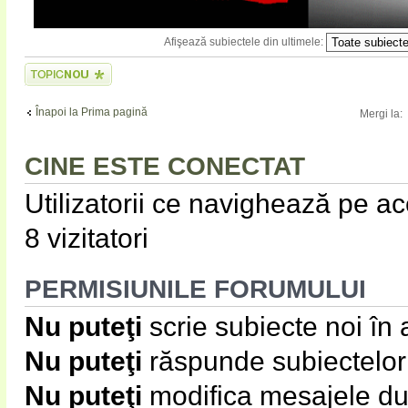
Afişează subiectele din ultimele:
Scrie un subiect
nou
Înapoi la Prima pagină
Mergi la:
CINE ESTE CONECTAT
Utilizatorii ce navighează pe ace
8 vizitatori
PERMISIUNILE FORUMULUI
Nu puteţi
scrie subiecte noi în
Nu puteţi
răspunde subiectelor
Nu puteţi
modifica mesajele du