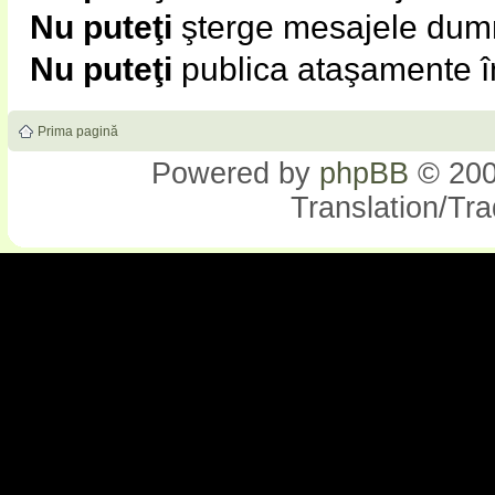
Nu puteţi
şterge mesajele dumn
Nu puteţi
publica ataşamente î
Prima pagină
Powered by
phpBB
© 200
Translation/Tr