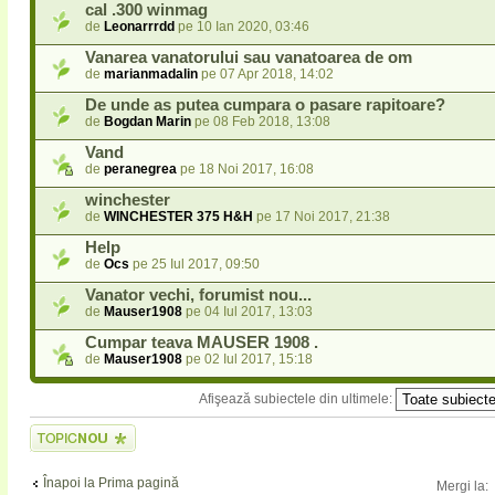
cal .300 winmag
de
Leonarrrdd
pe 10 Ian 2020, 03:46
Vanarea vanatorului sau vanatoarea de om
de
marianmadalin
pe 07 Apr 2018, 14:02
De unde as putea cumpara o pasare rapitoare?
de
Bogdan Marin
pe 08 Feb 2018, 13:08
Vand
de
peranegrea
pe 18 Noi 2017, 16:08
winchester
de
WINCHESTER 375 H&H
pe 17 Noi 2017, 21:38
Help
de
Ocs
pe 25 Iul 2017, 09:50
Vanator vechi, forumist nou...
de
Mauser1908
pe 04 Iul 2017, 13:03
Cumpar teava MAUSER 1908 .
de
Mauser1908
pe 02 Iul 2017, 15:18
Afişează subiectele din ultimele:
Scrie un subiect
nou
Înapoi la Prima pagină
Mergi la: