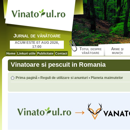
Jurnal de vânătoare
ACUM ESTE 07 AUG 2026,
17:00
Totul despre
Arme şi
vânătoare
muniţii
Home
Linkuri utile
Publicitate
Contact
Vinatoare si pescuit in Romania
Prima pagină
‹
Reguli de utilizare si anunturi
‹
Planeta maimutelor