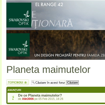
Planeta maimutelor
Scrie un subiect
nou
ANUNŢURI
De ce Planeta maimutelor?
de
Alin3006
pe 05 Feb 2015, 18:26