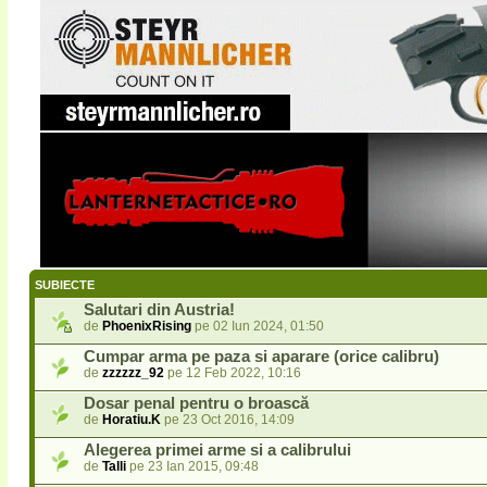
SUBIECTE
Salutari din Austria!
de
PhoenixRising
pe 02 Iun 2024, 01:50
Cumpar arma pe paza si aparare (orice calibru)
de
zzzzzz_92
pe 12 Feb 2022, 10:16
Dosar penal pentru o broască
de
Horatiu.K
pe 23 Oct 2016, 14:09
Alegerea primei arme si a calibrului
de
Talli
pe 23 Ian 2015, 09:48