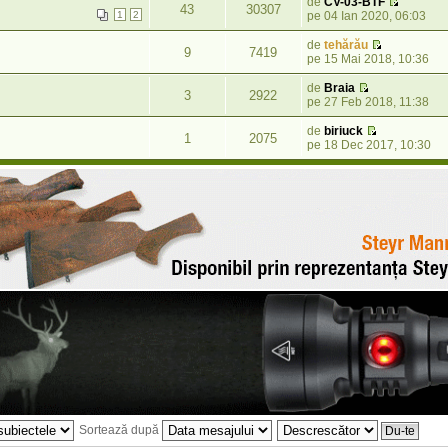
de
CV-03-BTF
43
30307
1
2
pe 04 Ian 2020, 06:03
de
tehărău
9
7419
pe 15 Mai 2018, 10:36
de
Braia
3
2922
pe 27 Feb 2018, 11:38
de
biriuck
1
2075
pe 18 Dec 2017, 10:30
Sortează după