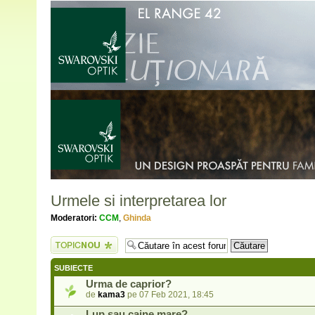
Urmele si interpretarea lor
Moderatori:
CCM
,
Ghinda
Scrie un subiect
nou
SUBIECTE
Urma de caprior?
de
kama3
pe 07 Feb 2021, 18:45
Lup sau caine mare?