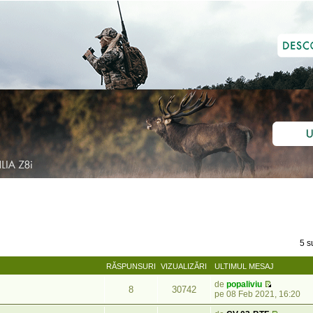
5 s
RĂSPUNSURI
VIZUALIZĂRI
ULTIMUL MESAJ
de
popaliviu
8
30742
pe 08 Feb 2021, 16:20