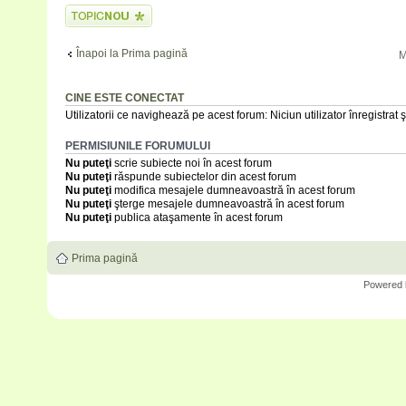
Scrie un subiect
nou
Înapoi la Prima pagină
M
CINE ESTE CONECTAT
Utilizatorii ce navighează pe acest forum: Niciun utilizator înregistrat şi
PERMISIUNILE FORUMULUI
Nu puteţi
scrie subiecte noi în acest forum
Nu puteţi
răspunde subiectelor din acest forum
Nu puteţi
modifica mesajele dumneavoastră în acest forum
Nu puteţi
şterge mesajele dumneavoastră în acest forum
Nu puteţi
publica ataşamente în acest forum
Prima pagină
Powered