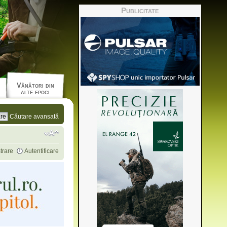
Publicitate
Vânători din
alte epoci
Căutare avansată
trare
Autentificare