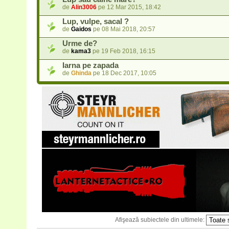
de
Alin3006
pe 12 Mar 2015, 18:42
Lup, vulpe, sacal ?
de
Gaidos
pe 08 Mai 2018, 20:57
Urme de?
de
kama3
pe 19 Feb 2018, 16:15
Iarna pe zapada
de
Ghinda
pe 18 Dec 2017, 10:05
Afişează subiectele din ultimele: