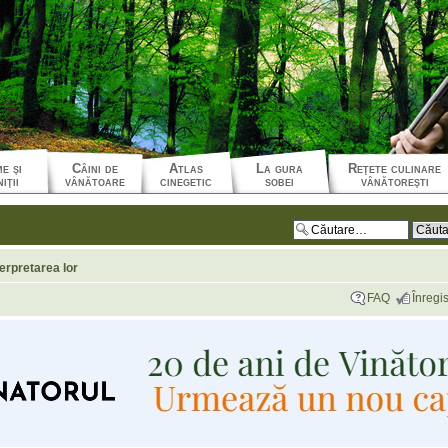
e şi
Câini de
Atlas
La gura
Reţete culinare
iţii
vânătoare
cinegetic
sobei
vânătoreşti
erpretarea lor
FAQ
Înregis