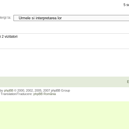
5 s
ergi la:
 2 vizitatori
E
 by
phpBB
© 2000, 2002, 2005, 2007 phpBB Group
Translation/Traducere:
phpBB România