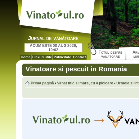
Jurnal de vânătoare
ACUM ESTE 08 AUG 2026,
10:02
Totul despre
Arm
vânătoare
mun
Home
Linkuri utile
Publicitate
Contact
Vinatoare si pescuit in Romania
Prima pagină
‹
Vanat mic si mare, cu 4 picioare
‹
Urmele si int