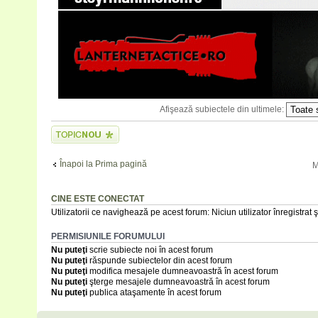
Afişează subiectele din ultimele:
Scrie un subiect
nou
Înapoi la Prima pagină
M
CINE ESTE CONECTAT
Utilizatorii ce navighează pe acest forum: Niciun utilizator înregistrat şi
PERMISIUNILE FORUMULUI
Nu puteţi
scrie subiecte noi în acest forum
Nu puteţi
răspunde subiectelor din acest forum
Nu puteţi
modifica mesajele dumneavoastră în acest forum
Nu puteţi
şterge mesajele dumneavoastră în acest forum
Nu puteţi
publica ataşamente în acest forum