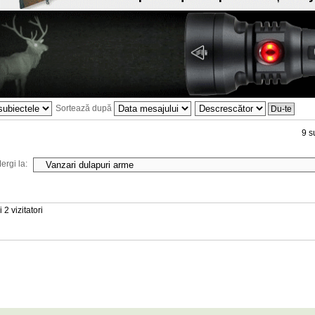
Sortează după
9 s
ergi la:
 2 vizitatori