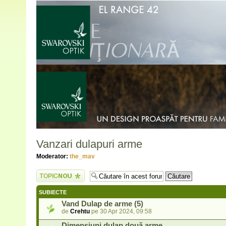
Vanzari dulapuri arme
Moderator:
the_mav
Scrie un subiect
nou
SUBIECTE
Vand Dulap de arme (5)
de
Crehtu
pe 30 Apr 2024, 09:58
Dimensiuni dulap două arme.