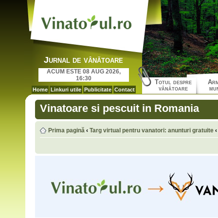
Jurnal de vânătoare
ACUM ESTE 08 AUG 2026,
16:30
Totul despre
Arm
vânătoare
mun
Home
Linkuri utile
Publicitate
Contact
Vinatoare si pescuit in Romania
Prima pagină
‹
Targ virtual pentru vanatori: anunturi gratuite
‹