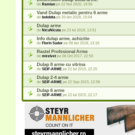
de
Ramian
pe 22 Noi 2020, 19:56
Vand Dulap metalic pentru 6 arme
de
bolobita
pe 20 Ian 2020, 15:04
Dulap arme
de
NicuNicuta
pe 23 Iul 2018, 13:51
Info dulap arme, achizitie
de
Florin Sudor
pe 08 Ian 2018, 13:16
Rastel Profesional Arme
de
mirelvet
pe 08 Oct 2017, 22:59
Dulap 8 arme cu vitrina
de
SEIF-ARME
pe 22 Iul 2015, 22:25
Dulap 2-4 arme
de
SEIF-ARME
pe 22 Sep 2015, 12:58
Dulap 6 arme
de
SEIF-ARME
pe 22 Iul 2015, 22:17