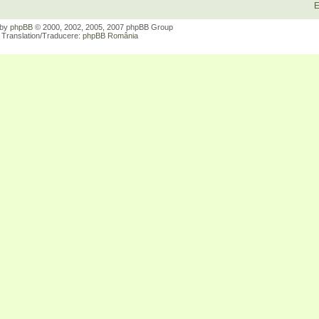
E
 by
phpBB
© 2000, 2002, 2005, 2007 phpBB Group
Translation/Traducere:
phpBB România