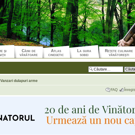
e şi
Câini de
Atlas
La gura
Reţete culinare
iţii
vânătoare
cinegetic
sobei
vânătoreşti
Vanzari dulapuri arme
FAQ
Înregis