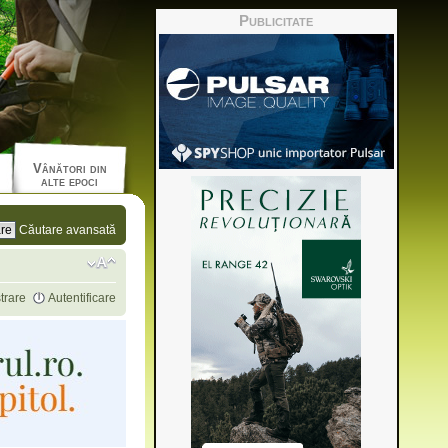
Publicitate
Vânători din
alte epoci
Căutare avansată
trare
Autentificare