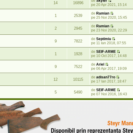
de
Skyler
14
16896
pe 20 Apr 2021, 15:14
de
Ramian
1
2539
pe 25 Noi 2020, 15:45
de
Ramian
2
2945
pe 23 Noi 2020, 22:29
de
Septimiu
9
7822
pe 11 Ian 2018, 07:55
de
SEIF-ARME
1
1928
pe 10 Oct 2017, 14:48
de
Ariel
9
7522
pe 06 Apr 2017, 19:09
de
adisan77ro
12
10115
pe 17 Ian 2017, 18:47
de
SEIF-ARME
5
5490
pe 07 Noi 2016, 16:43