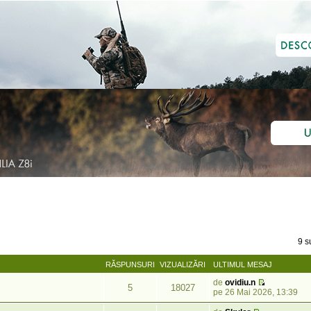
9 s
RĂSPUNSURI
VIZUALIZĂRI
ULTIMUL MESAJ
de
ovidiu.n
5
18027
pe 26 Mai 2026, 13:39