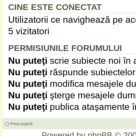
CINE ESTE CONECTAT
Utilizatorii ce navighează pe ace
5 vizitatori
PERMISIUNILE FORUMULUI
Nu puteţi
scrie subiecte noi în
Nu puteţi
răspunde subiectelor
Nu puteţi
modifica mesajele du
Nu puteţi
şterge mesajele dumn
Nu puteţi
publica ataşamente î
Prima pagină
Powered by
phpBB
© 200