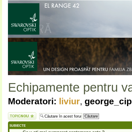
Echipamente pentru v
Moderatori:
liviur
,
george_cip
Scrie un subiect
nou
SUBIECTE