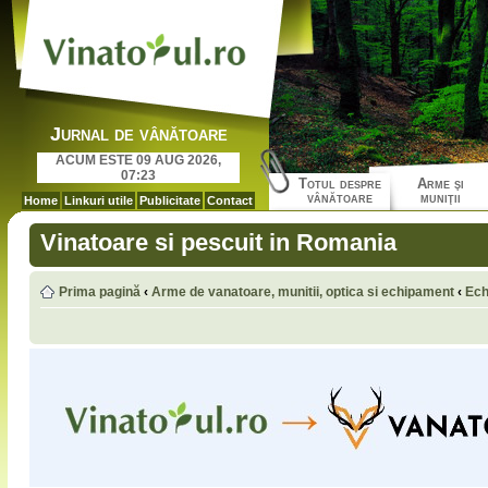
Jurnal de vânătoare
ACUM ESTE 09 AUG 2026,
07:23
Totul despre
Arme şi
vânătoare
muniţii
Home
Linkuri utile
Publicitate
Contact
Vinatoare si pescuit in Romania
Prima pagină
‹
Arme de vanatoare, munitii, optica si echipament
‹
Ech