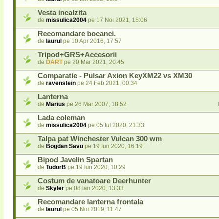
Vesta incalzita
de
missulica2004
pe 17 Noi 2021, 15:06
Recomandare bocanci.
de
laurul
pe 10 Apr 2016, 17:57
Tripod+GRS+Accesorii
de
DART
pe 20 Mar 2021, 20:45
Comparatie - Pulsar Axion KeyXM22 vs XM30
de
ravenstein
pe 24 Feb 2021, 00:34
Lanterna
de
Marius
pe 26 Mar 2007, 18:52
Lada coleman
de
missulica2004
pe 05 Iul 2020, 21:33
Talpa pat Winchester Vulcan 300 wm
de
Bogdan Savu
pe 19 Iun 2020, 16:19
Bipod Javelin Spartan
de
TudorB
pe 19 Iun 2020, 10:29
Costum de vanatoare Deerhunter
de
Skyler
pe 08 Ian 2020, 13:33
Recomandare lanterna frontala
de
laurul
pe 05 Noi 2019, 11:47