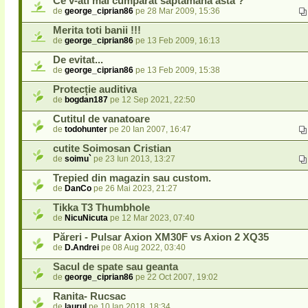
Ce v-ati mai cumparat saptamana asta ?
de
george_ciprian86
pe 28 Mar 2009, 15:36
Merita toti banii !!!
de
george_ciprian86
pe 13 Feb 2009, 16:13
De evitat...
de
george_ciprian86
pe 13 Feb 2009, 15:38
Protecție auditiva
de
bogdan187
pe 12 Sep 2021, 22:50
Cutitul de vanatoare
de
todohunter
pe 20 Ian 2007, 16:47
cutite Soimosan Cristian
de
soimu`
pe 23 Iun 2013, 13:27
Trepied din magazin sau custom.
de
DanCo
pe 26 Mai 2023, 21:27
Tikka T3 Thumbhole
de
NicuNicuta
pe 12 Mar 2023, 07:40
Păreri - Pulsar Axion XM30F vs Axion 2 XQ35
de
D.Andrei
pe 08 Aug 2022, 03:40
Sacul de spate sau geanta
de
george_ciprian86
pe 22 Oct 2007, 19:02
Ranita- Rucsac
de
laurul
pe 10 Ian 2018, 18:34