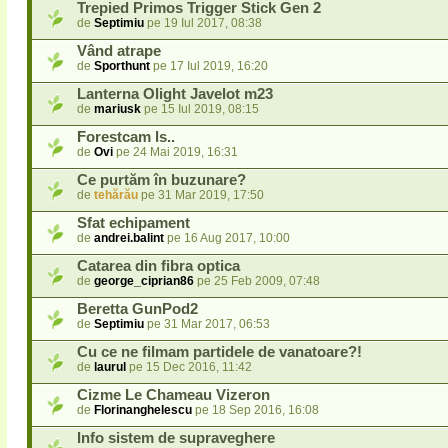
Trepied Primos Trigger Stick Gen 2
de
Septimiu
pe 19 Iul 2017, 08:38
Vând atrape
de
Sporthunt
pe 17 Iul 2019, 16:20
Lanterna Olight Javelot m23
de
mariusk
pe 15 Iul 2019, 08:15
Forestcam ls..
de
Ovi
pe 24 Mai 2019, 16:31
Ce purtăm în buzunare?
de
tehărău
pe 31 Mar 2019, 17:50
Sfat echipament
de
andrei.balint
pe 16 Aug 2017, 10:00
Catarea din fibra optica
de
george_ciprian86
pe 25 Feb 2009, 07:48
Beretta GunPod2
de
Septimiu
pe 31 Mar 2017, 06:53
Cu ce ne filmam partidele de vanatoare?!
de
laurul
pe 15 Dec 2016, 11:42
Cizme Le Chameau Vizeron
de
Florinanghelescu
pe 18 Sep 2016, 16:08
Info sistem de supraveghere