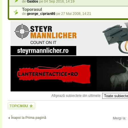
de
Gaidos
pe 04 Sep 2016, 14:19
Toporasul
de
george_ciprian86
pe 27 Mai 2008, 14:21
Afişează subiectele din ultimele:
Scrie un subiect
nou
Înapoi la Prima pagină
Mergi la: