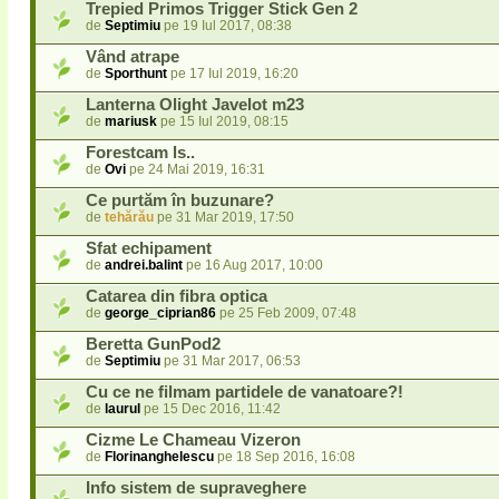
Trepied Primos Trigger Stick Gen 2
de
Septimiu
pe 19 Iul 2017, 08:38
Vând atrape
de
Sporthunt
pe 17 Iul 2019, 16:20
Lanterna Olight Javelot m23
de
mariusk
pe 15 Iul 2019, 08:15
Forestcam ls..
de
Ovi
pe 24 Mai 2019, 16:31
Ce purtăm în buzunare?
de
tehărău
pe 31 Mar 2019, 17:50
Sfat echipament
de
andrei.balint
pe 16 Aug 2017, 10:00
Catarea din fibra optica
de
george_ciprian86
pe 25 Feb 2009, 07:48
Beretta GunPod2
de
Septimiu
pe 31 Mar 2017, 06:53
Cu ce ne filmam partidele de vanatoare?!
de
laurul
pe 15 Dec 2016, 11:42
Cizme Le Chameau Vizeron
de
Florinanghelescu
pe 18 Sep 2016, 16:08
Info sistem de supraveghere