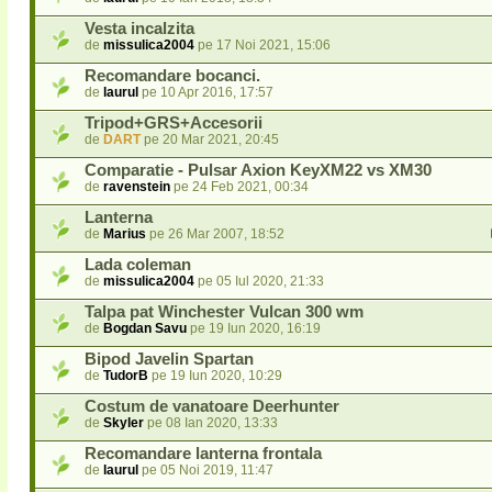
Vesta incalzita
de
missulica2004
pe 17 Noi 2021, 15:06
Recomandare bocanci.
de
laurul
pe 10 Apr 2016, 17:57
Tripod+GRS+Accesorii
de
DART
pe 20 Mar 2021, 20:45
Comparatie - Pulsar Axion KeyXM22 vs XM30
de
ravenstein
pe 24 Feb 2021, 00:34
Lanterna
de
Marius
pe 26 Mar 2007, 18:52
Lada coleman
de
missulica2004
pe 05 Iul 2020, 21:33
Talpa pat Winchester Vulcan 300 wm
de
Bogdan Savu
pe 19 Iun 2020, 16:19
Bipod Javelin Spartan
de
TudorB
pe 19 Iun 2020, 10:29
Costum de vanatoare Deerhunter
de
Skyler
pe 08 Ian 2020, 13:33
Recomandare lanterna frontala
de
laurul
pe 05 Noi 2019, 11:47