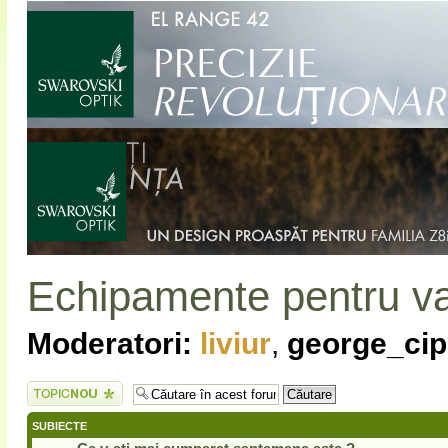
Echipamente pentru v
Moderatori:
liviur
,
george_cip
Scrie un subiect
nou
SUBIECTE