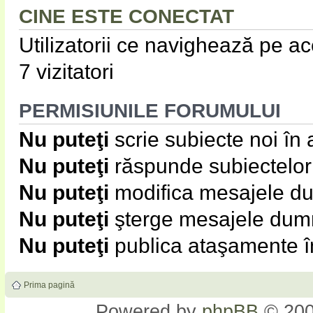
CINE ESTE CONECTAT
Utilizatorii ce navighează pe ace
7 vizitatori
PERMISIUNILE FORUMULUI
Nu puteţi
scrie subiecte noi în
Nu puteţi
răspunde subiectelor
Nu puteţi
modifica mesajele du
Nu puteţi
şterge mesajele dumn
Nu puteţi
publica ataşamente î
Prima pagină
Powered by
phpBB
© 200