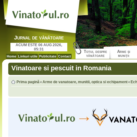
Jurnal de vânătoare
ACUM ESTE 06 AUG 2026,
05:31
Totul despre
Arme şi
vânătoare
muniţii
Home
Linkuri utile
Publicitate
Contact
Vinatoare si pescuit in Romania
Prima pagină
‹
Arme de vanatoare, munitii, optica si echipament
‹
Ech