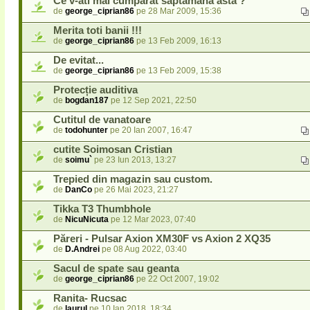
Ce v-ati mai cumparat saptamana asta ?
de
george_ciprian86
pe 28 Mar 2009, 15:36
Merita toti banii !!!
de
george_ciprian86
pe 13 Feb 2009, 16:13
De evitat...
de
george_ciprian86
pe 13 Feb 2009, 15:38
Protecție auditiva
de
bogdan187
pe 12 Sep 2021, 22:50
Cutitul de vanatoare
de
todohunter
pe 20 Ian 2007, 16:47
cutite Soimosan Cristian
de
soimu`
pe 23 Iun 2013, 13:27
Trepied din magazin sau custom.
de
DanCo
pe 26 Mai 2023, 21:27
Tikka T3 Thumbhole
de
NicuNicuta
pe 12 Mar 2023, 07:40
Păreri - Pulsar Axion XM30F vs Axion 2 XQ35
de
D.Andrei
pe 08 Aug 2022, 03:40
Sacul de spate sau geanta
de
george_ciprian86
pe 22 Oct 2007, 19:02
Ranita- Rucsac
de
laurul
pe 10 Ian 2018, 18:34