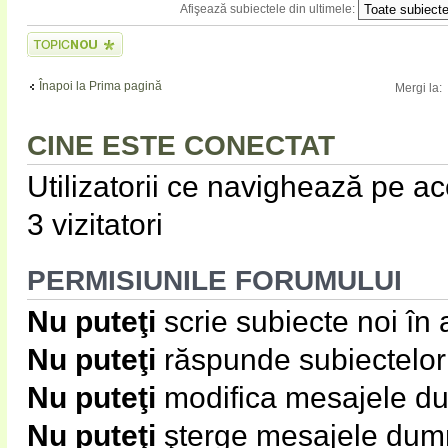
Afişează subiectele din ultimele:
Scrie un subiect
nou
Înapoi la Prima pagină
Mergi la:
CINE ESTE CONECTAT
Utilizatorii ce navighează pe ace
3 vizitatori
PERMISIUNILE FORUMULUI
Nu puteţi
scrie subiecte noi în
Nu puteţi
răspunde subiectelor
Nu puteţi
modifica mesajele du
Nu puteţi
şterge mesajele dumn