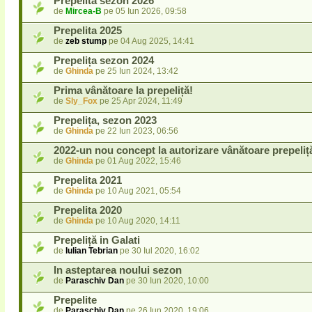
Prepelita sezon 2026
de
Mircea-B
pe 05 Iun 2026, 09:58
Prepelita 2025
de
zeb stump
pe 04 Aug 2025, 14:41
Prepelița sezon 2024
de
Ghinda
pe 25 Iun 2024, 13:42
Prima vânătoare la prepeliță!
de
Sly_Fox
pe 25 Apr 2024, 11:49
Prepelița, sezon 2023
de
Ghinda
pe 22 Iun 2023, 06:56
2022-un nou concept la autorizare vânătoare prepeliț
de
Ghinda
pe 01 Aug 2022, 15:46
Prepelita 2021
de
Ghinda
pe 10 Aug 2021, 05:54
Prepelita 2020
de
Ghinda
pe 10 Aug 2020, 14:11
Prepeliță in Galati
de
Iulian Tebrian
pe 30 Iul 2020, 16:02
In asteptarea noului sezon
de
Paraschiv Dan
pe 30 Iun 2020, 10:00
Prepelite
de
Paraschiv Dan
pe 26 Iun 2020, 19:06