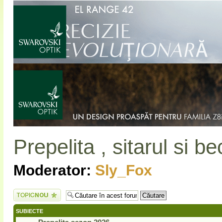
Prepelita , sitarul si be
Moderator:
Sly_Fox
Scrie un subiect
nou
SUBIECTE