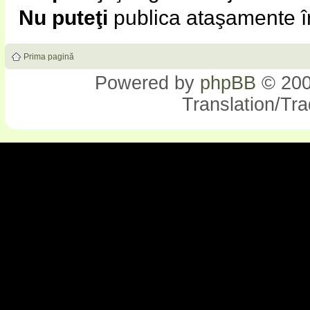
Nu puteţi
publica ataşamente î
Prima pagină
Powered by
phpBB
© 200
Translation/Tr