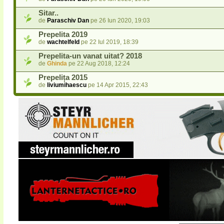
Sitar..
de
Paraschiv Dan
pe 26 Iun 2020, 19:03
Prepelita 2019
de
wachtelfeld
pe 22 Iul 2019, 18:39
Prepelita-un vanat uitat? 2018
de
Ghinda
pe 22 Aug 2018, 12:24
Prepelița 2015
de
liviumihaescu
pe 14 Apr 2015, 22:43