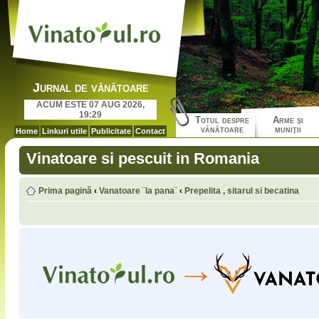
Jurnal de vânătoare
ACUM ESTE 07 AUG 2026,
19:29
Totul despre
Arme şi
vânătoare
muniţii
Home
Linkuri utile
Publicitate
Contact
Vinatoare si pescuit in Romania
Prima pagină
‹
Vanatoare ¨la pana¨
‹
Prepelita , sitarul si becatina