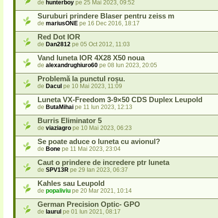
de
hunterboy
pe 25 Mai 2023, 09:52
Suruburi prindere Blaser pentru zeiss m
de
mariusONE
pe 16 Dec 2016, 18:17
Red Dot IOR
de
Dan2812
pe 05 Oct 2012, 11:03
Vand luneta IOR 4X28 X50 noua
de
alexandrughiuro60
pe 08 Iun 2023, 20:05
Problemă la punctul roșu.
de
Dacul
pe 10 Mai 2023, 11:09
Luneta VX-Freedom 3-9×50 CDS Duplex Leupold
de
ButaMihai
pe 11 Iun 2023, 12:13
Burris Eliminator 5
de
viaziagro
pe 10 Mai 2023, 06:23
Se poate aduce o luneta cu avionul?
de
Bone
pe 11 Mai 2023, 23:04
Caut o prindere de incredere ptr luneta
de
SPV13R
pe 29 Ian 2023, 06:37
Kahles sau Leupold
de
popaliviu
pe 20 Mar 2021, 10:14
German Precision Optic- GPO
de
laurul
pe 01 Iun 2021, 08:17