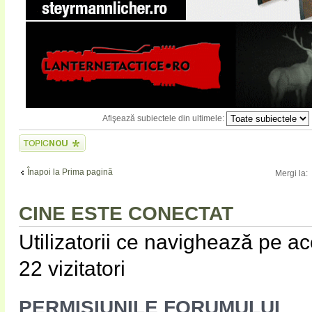
Afişează subiectele din ultimele:
Scrie un subiect
nou
Înapoi la Prima pagină
Mergi la:
CINE ESTE CONECTAT
Utilizatorii ce navighează pe ace
22 vizitatori
PERMISIUNILE FORUMULUI