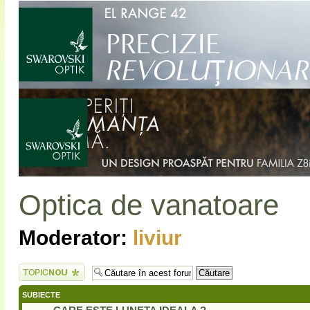
Optica de vanatoare
Moderator:
liviur
Scrie un subiect
nou
SUBIECTE