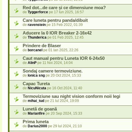
Red dot...de care și ce dimensiune moa?
de
Tyggerforce
pe 17 Iun 2025, 16:57
Care luneta pentru panda/dibuit
de
ravenstein
pe 15 Feb 2022, 01:39
Aducere la 0 IOR Breaker 2-16x42
de
Thunderica
pe 01 Feb 2025, 12:45
Prindere de Blaser
de
borcanel
pe 01 Ian 2025, 22:26
Caut manual pentru Luneta IOR 6-24x50
de
AlinP
pe 11 Noi 2024, 14:04
Sondaj camere termoviziune.
de
Ionica sng
pe 20 Oct 2024, 15:33
Capac Tureta
de
NicuNicuta
pe 16 Oct 2024, 11:40
Termoviziune sau night vision conform noii legi
de
mihai_tud
pe 21 Iul 2024, 19:09
Lunetă de goană
de
Marianfire
pe 20 Sep 2024, 15:33
Prima luneta
de
Darius2000
pe 29 Iul 2024, 21:10