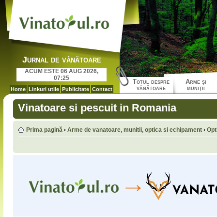
Jurnal de vânătoare
ACUM ESTE 06 AUG 2026,
07:25
Totul despre
Arme şi
vânătoare
muniţii
Home
Linkuri utile
Publicitate
Contact
Vinatoare si pescuit in Romania
Prima pagină
‹
Arme de vanatoare, munitii, optica si echipament
‹
Opt