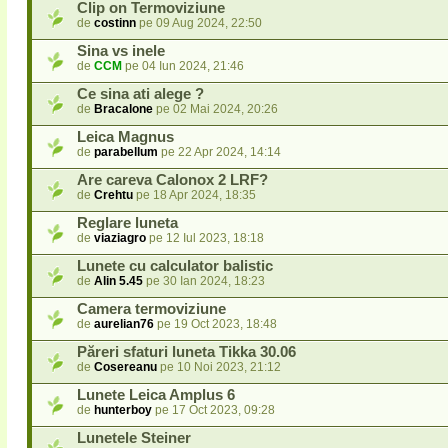
Clip on Termoviziune
de
costinn
pe 09 Aug 2024, 22:50
Sina vs inele
de
CCM
pe 04 Iun 2024, 21:46
Ce sina ati alege ?
de
Bracalone
pe 02 Mai 2024, 20:26
Leica Magnus
de
parabellum
pe 22 Apr 2024, 14:14
Are careva Calonox 2 LRF?
de
Crehtu
pe 18 Apr 2024, 18:35
Reglare luneta
de
viaziagro
pe 12 Iul 2023, 18:18
Lunete cu calculator balistic
de
Alin 5.45
pe 30 Ian 2024, 18:23
Camera termoviziune
de
aurelian76
pe 19 Oct 2023, 18:48
Păreri sfaturi luneta Tikka 30.06
de
Cosereanu
pe 10 Noi 2023, 21:12
Lunete Leica Amplus 6
de
hunterboy
pe 17 Oct 2023, 09:28
Lunetele Steiner