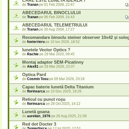
CARE ESTE LUNETA IDEALA ?
de
Tranan
pe 01 Feb 2009, 22:47
ABECEDARUL BINOCLULUI
de
Tranan
pe 06 Feb 2009, 16:43
ABECEDARUL TELEMETRULUI
de
Tranan
pe 30 Aug 2009, 17:27
Recomandare binoclu steiner observer 10x42 și solo
de
foxterrieru
pe 10 Iun 2026, 18:52
lunetele Vector Optics ?
de
Rachie
pe 29 Mai 2020, 09:45
Montaj adaptor SEM-Picatinny
de
Alex81
pe 28 Mar 2026, 22:07
Optica Pard
de
Cosmin Tosu
pe 09 Mar 2026, 20:16
Capac baterie lunetă Delta Titanium
de
florinsarca
pe 10 Dec 2025, 18:26
Reticul cu punct roșu
de
florinsarca
pe 28 Oct 2025, 14:12
Lunetă goana
de
aurelian_1976
pe 26 Aug 2025, 21:09
Red dot Docter 3
de
Tyggerforce
pe 12 Iul 2025, 12:51