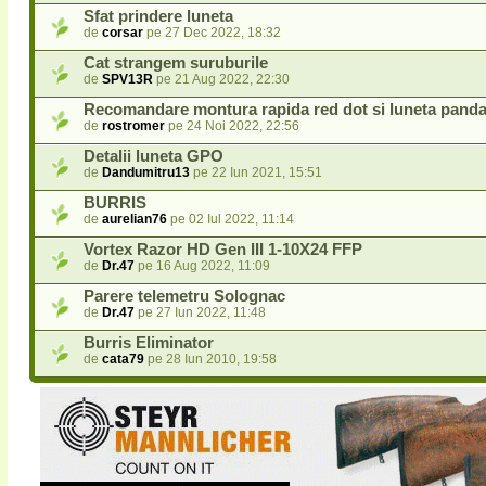
Sfat prindere luneta
de
corsar
pe 27 Dec 2022, 18:32
Cat strangem suruburile
de
SPV13R
pe 21 Aug 2022, 22:30
Recomandare montura rapida red dot si luneta pand
de
rostromer
pe 24 Noi 2022, 22:56
Detalii luneta GPO
de
Dandumitru13
pe 22 Iun 2021, 15:51
BURRIS
de
aurelian76
pe 02 Iul 2022, 11:14
Vortex Razor HD Gen III 1-10X24 FFP
de
Dr.47
pe 16 Aug 2022, 11:09
Parere telemetru Solognac
de
Dr.47
pe 27 Iun 2022, 11:48
Burris Eliminator
de
cata79
pe 28 Iun 2010, 19:58