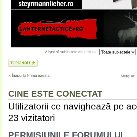
Afişează subiectele din ultimele:
Scrie un subiect
nou
Înapoi la Prima pagină
Mergi la:
CINE ESTE CONECTAT
Utilizatorii ce navighează pe ace
23 vizitatori
PERMISIUNILE FORUMULUI