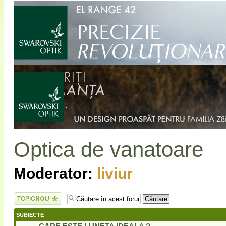
Optica de vanatoare
Moderator:
liviur
Scrie un subiect
nou
SUBIECTE