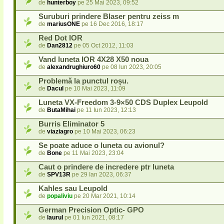
de
hunterboy
pe 25 Mai 2023, 09:52
Suruburi prindere Blaser pentru zeiss m
de
mariusONE
pe 16 Dec 2016, 18:17
Red Dot IOR
de
Dan2812
pe 05 Oct 2012, 11:03
Vand luneta IOR 4X28 X50 noua
de
alexandrughiuro60
pe 08 Iun 2023, 20:05
Problemă la punctul roșu.
de
Dacul
pe 10 Mai 2023, 11:09
Luneta VX-Freedom 3-9×50 CDS Duplex Leupold
de
ButaMihai
pe 11 Iun 2023, 12:13
Burris Eliminator 5
de
viaziagro
pe 10 Mai 2023, 06:23
Se poate aduce o luneta cu avionul?
de
Bone
pe 11 Mai 2023, 23:04
Caut o prindere de incredere ptr luneta
de
SPV13R
pe 29 Ian 2023, 06:37
Kahles sau Leupold
de
popaliviu
pe 20 Mar 2021, 10:14
German Precision Optic- GPO
de
laurul
pe 01 Iun 2021, 08:17