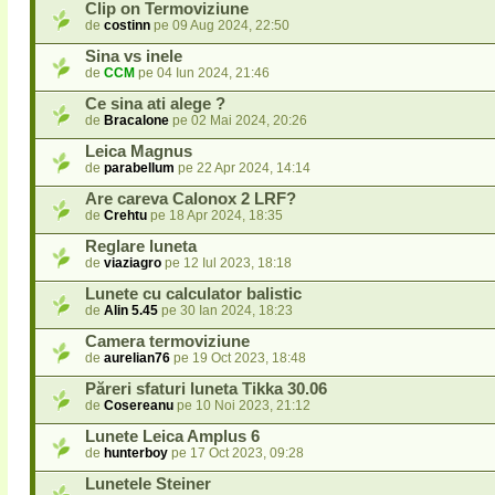
Clip on Termoviziune
de
costinn
pe 09 Aug 2024, 22:50
Sina vs inele
de
CCM
pe 04 Iun 2024, 21:46
Ce sina ati alege ?
de
Bracalone
pe 02 Mai 2024, 20:26
Leica Magnus
de
parabellum
pe 22 Apr 2024, 14:14
Are careva Calonox 2 LRF?
de
Crehtu
pe 18 Apr 2024, 18:35
Reglare luneta
de
viaziagro
pe 12 Iul 2023, 18:18
Lunete cu calculator balistic
de
Alin 5.45
pe 30 Ian 2024, 18:23
Camera termoviziune
de
aurelian76
pe 19 Oct 2023, 18:48
Păreri sfaturi luneta Tikka 30.06
de
Cosereanu
pe 10 Noi 2023, 21:12
Lunete Leica Amplus 6
de
hunterboy
pe 17 Oct 2023, 09:28
Lunetele Steiner