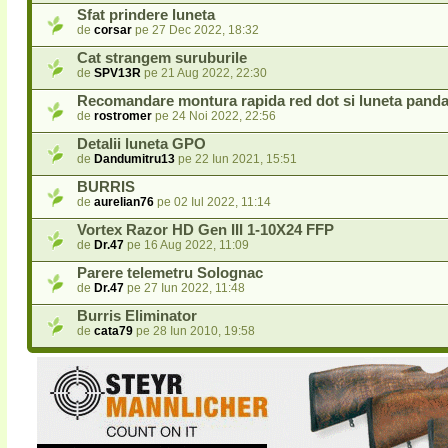
Sfat prindere luneta
de
corsar
pe 27 Dec 2022, 18:32
Cat strangem suruburile
de
SPV13R
pe 21 Aug 2022, 22:30
Recomandare montura rapida red dot si luneta pand
de
rostromer
pe 24 Noi 2022, 22:56
Detalii luneta GPO
de
Dandumitru13
pe 22 Iun 2021, 15:51
BURRIS
de
aurelian76
pe 02 Iul 2022, 11:14
Vortex Razor HD Gen III 1-10X24 FFP
de
Dr.47
pe 16 Aug 2022, 11:09
Parere telemetru Solognac
de
Dr.47
pe 27 Iun 2022, 11:48
Burris Eliminator
de
cata79
pe 28 Iun 2010, 19:58