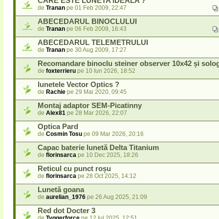
CARE ESTE LUNETA IDEALA ?
de
Tranan
pe 01 Feb 2009, 22:47
ABECEDARUL BINOCLULUI
de
Tranan
pe 06 Feb 2009, 16:43
ABECEDARUL TELEMETRULUI
de
Tranan
pe 30 Aug 2009, 17:27
Recomandare binoclu steiner observer 10x42 și solo
de
foxterrieru
pe 10 Iun 2026, 18:52
lunetele Vector Optics ?
de
Rachie
pe 29 Mai 2020, 09:45
Montaj adaptor SEM-Picatinny
de
Alex81
pe 28 Mar 2026, 22:07
Optica Pard
de
Cosmin Tosu
pe 09 Mar 2026, 20:16
Capac baterie lunetă Delta Titanium
de
florinsarca
pe 10 Dec 2025, 18:26
Reticul cu punct roșu
de
florinsarca
pe 28 Oct 2025, 14:12
Lunetă goana
de
aurelian_1976
pe 26 Aug 2025, 21:09
Red dot Docter 3
de
Tyggerforce
pe 12 Iul 2025, 12:51