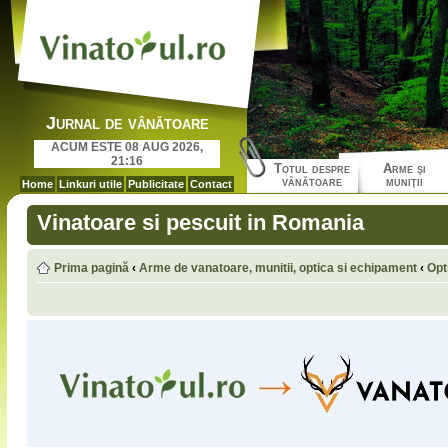
Jurnal de vânătoare
ACUM ESTE 08 AUG 2026,
21:16
Totul despre
Arme şi
vânătoare
muniţii
Home
Linkuri utile
Publicitate
Contact
Vinatoare si pescuit in Romania
Prima pagină
‹
Arme de vanatoare, munitii, optica si echipament
‹
Opt