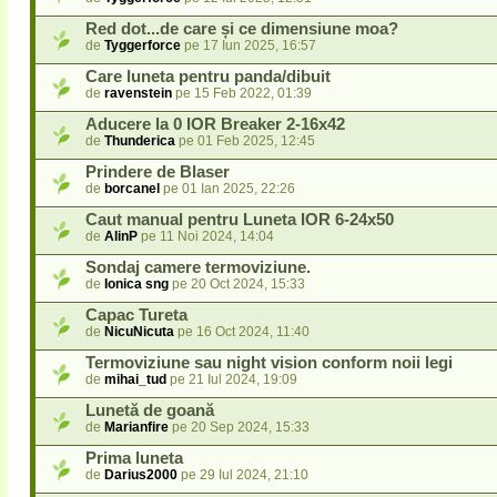
Red dot...de care și ce dimensiune moa?
de
Tyggerforce
pe 17 Iun 2025, 16:57
Care luneta pentru panda/dibuit
de
ravenstein
pe 15 Feb 2022, 01:39
Aducere la 0 IOR Breaker 2-16x42
de
Thunderica
pe 01 Feb 2025, 12:45
Prindere de Blaser
de
borcanel
pe 01 Ian 2025, 22:26
Caut manual pentru Luneta IOR 6-24x50
de
AlinP
pe 11 Noi 2024, 14:04
Sondaj camere termoviziune.
de
Ionica sng
pe 20 Oct 2024, 15:33
Capac Tureta
de
NicuNicuta
pe 16 Oct 2024, 11:40
Termoviziune sau night vision conform noii legi
de
mihai_tud
pe 21 Iul 2024, 19:09
Lunetă de goană
de
Marianfire
pe 20 Sep 2024, 15:33
Prima luneta
de
Darius2000
pe 29 Iul 2024, 21:10