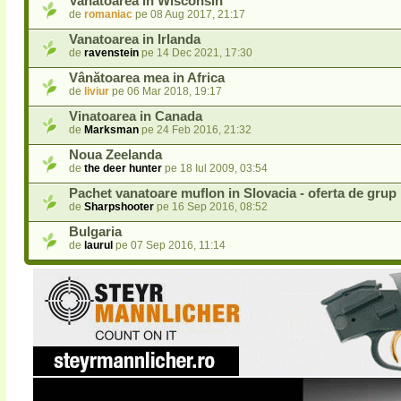
Vanatoarea in Wisconsin
de
romaniac
pe 08 Aug 2017, 21:17
Vanatoarea in Irlanda
de
ravenstein
pe 14 Dec 2021, 17:30
Vânătoarea mea in Africa
de
liviur
pe 06 Mar 2018, 19:17
Vinatoarea in Canada
de
Marksman
pe 24 Feb 2016, 21:32
Noua Zeelanda
de
the deer hunter
pe 18 Iul 2009, 03:54
Pachet vanatoare muflon in Slovacia - oferta de grup
de
Sharpshooter
pe 16 Sep 2016, 08:52
Bulgaria
de
laurul
pe 07 Sep 2016, 11:14