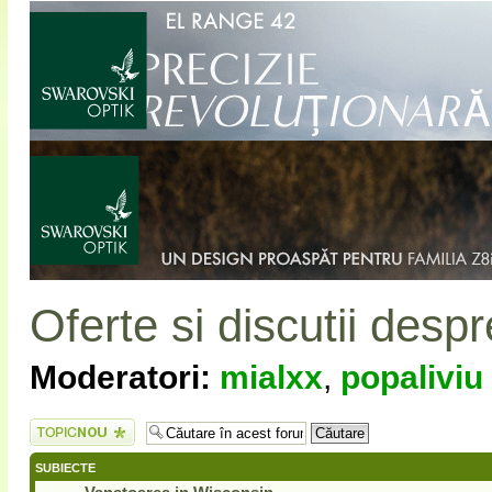
Oferte si discutii despr
Moderatori:
mialxx
,
popaliviu
Scrie un subiect
nou
SUBIECTE