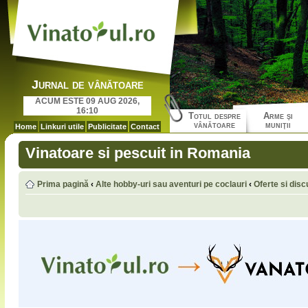
Jurnal de vânătoare
ACUM ESTE 09 AUG 2026,
16:10
Totul despre
Arme şi
vânătoare
muniţii
Home
Linkuri utile
Publicitate
Contact
Vinatoare si pescuit in Romania
Prima pagină
‹
Alte hobby-uri sau aventuri pe coclauri
‹
Oferte si disc