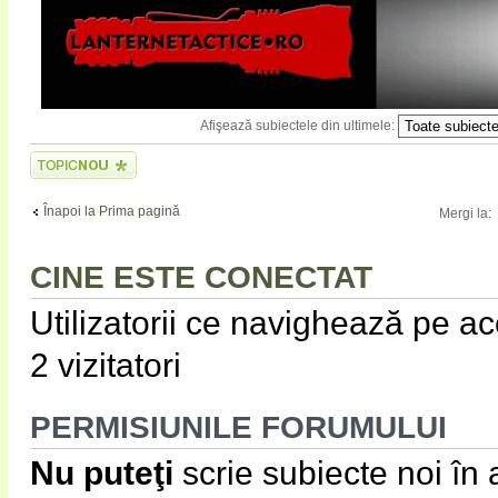
Afişează subiectele din ultimele:
Scrie un subiect
nou
Înapoi la Prima pagină
Mergi la:
CINE ESTE CONECTAT
Utilizatorii ce navighează pe ace
2 vizitatori
PERMISIUNILE FORUMULUI
Nu puteţi
scrie subiecte noi în