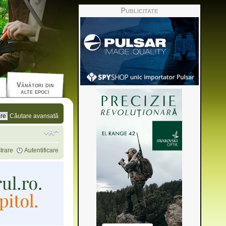
Publicitate
Vânători din
alte epoci
Căutare avansată
trare
Autentificare