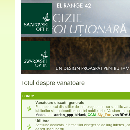
Totul despre vanatoare
FORUM
Vanatoare discutii generale
Forum dedicat discutiilor de interes general , cu specific van
iubitorilor si practicantilor acestei nobile arte . Va stam la dis
Moderatori:
adrian_ppp
,
biriuck
,
CCM
,
Sly_Fox
,
von BRA
Utilitare
Sectiune dedicata informatiilor cinegetice de larg interes , c
de toti userii nostri