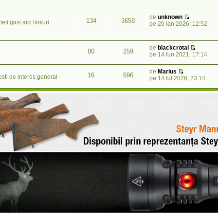
de
unknown
134
3658
i gasi aici linkuri
pe 20 Ian 2026, 12:52
de
blackcrotal
80
259
pe 14 Iun 2021, 17:14
de
Marius
16
696
esti de interes general
pe 14 Iul 2026, 23:14