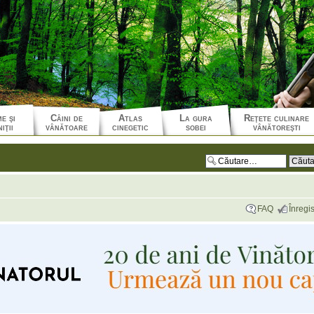
e şi
Câini de
Atlas
La gura
Reţete culinare
iţii
vânătoare
cinegetic
sobei
vânătoreşti
FAQ
Înregis