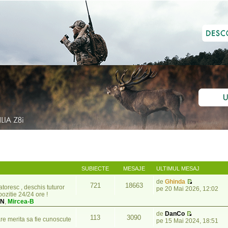
SUBIECTE
MESAJE
ULTIMUL MESAJ
de
Ghinda
721
18663
atoresc , deschis tuturor
pe 20 Mai 2026, 12:02
pozitie 24/24 ore !
UN
,
Mircea-B
de
DanCo
113
3090
are merita sa fie cunoscute
pe 15 Mai 2024, 18:51