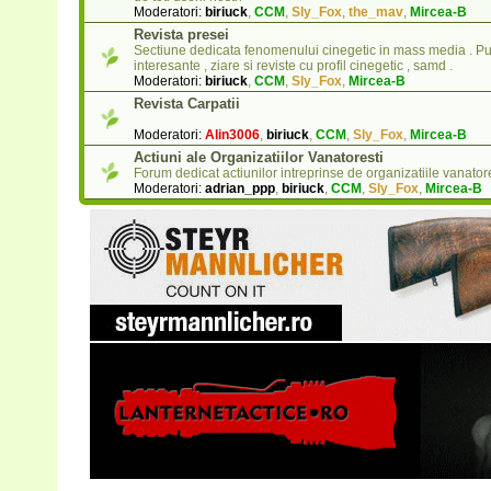
Moderatori:
biriuck
,
CCM
,
Sly_Fox
,
the_mav
,
Mircea-B
Revista presei
Sectiune dedicata fenomenului cinegetic in mass media . Putet
interesante , ziare si reviste cu profil cinegetic , samd .
Moderatori:
biriuck
,
CCM
,
Sly_Fox
,
Mircea-B
Revista Carpatii
Moderatori:
Alin3006
,
biriuck
,
CCM
,
Sly_Fox
,
Mircea-B
Actiuni ale Organizatiilor Vanatoresti
Forum dedicat actiunilor intreprinse de organizatiile vanator
Moderatori:
adrian_ppp
,
biriuck
,
CCM
,
Sly_Fox
,
Mircea-B