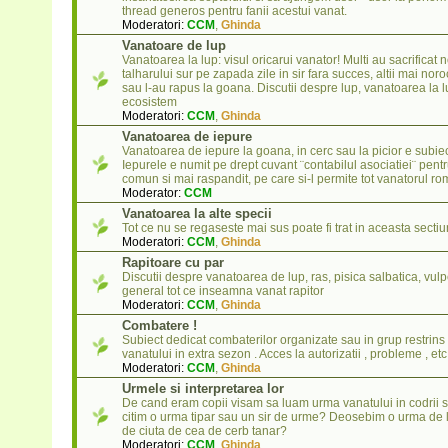
thread generos pentru fanii acestui vanat.
Moderatori:
CCM
,
Ghinda
Vanatoare de lup
Vanatoarea la lup: visul oricarui vanator! Multi au sacrificat n
talharului sur pe zapada zile in sir fara succes, altii mai noro
sau l-au rapus la goana. Discutii despre lup, vanatoarea la lu
ecosistem
Moderatori:
CCM
,
Ghinda
Vanatoarea de iepure
Vanatoarea de iepure la goana, in cerc sau la picior e subiect
Iepurele e numit pe drept cuvant ¨contabilul asociatiei¨ pent
comun si mai raspandit, pe care si-l permite tot vanatorul r
Moderator:
CCM
Vanatoarea la alte specii
Tot ce nu se regaseste mai sus poate fi trat in aceasta sectiu
Moderatori:
CCM
,
Ghinda
Rapitoare cu par
Discutii despre vanatoarea de lup, ras, pisica salbatica, vulpe
general tot ce inseamna vanat rapitor
Moderatori:
CCM
,
Ghinda
Combatere !
Subiect dedicat combaterilor organizate sau in grup restrins l
vanatului in extra sezon . Acces la autorizatii , probleme , etc 
Moderatori:
CCM
,
Ghinda
Urmele si interpretarea lor
De cand eram copii visam sa luam urma vanatului in codrii sa
citim o urma tipar sau un sir de urme? Deosebim o urma de 
de ciuta de cea de cerb tanar?
Moderatori:
CCM
,
Ghinda