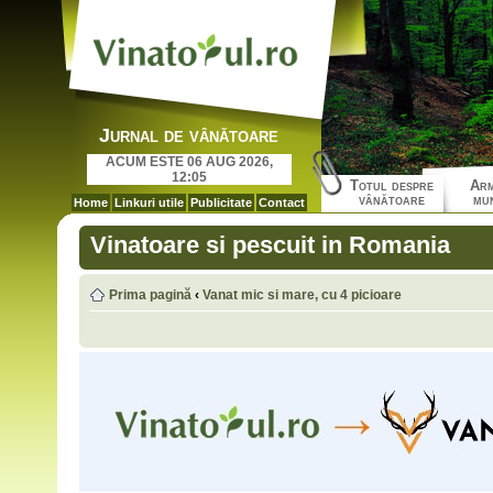
Jurnal de vânătoare
ACUM ESTE 06 AUG 2026,
12:05
Totul despre
Arm
vânătoare
mun
Home
Linkuri utile
Publicitate
Contact
Vinatoare si pescuit in Romania
Prima pagină
‹
Vanat mic si mare, cu 4 picioare