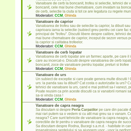
Vanatoare de cerb la boncanit, trofeu si selectie, tehnici de 
boncanit, cele mai bune chematoare, cum invatam sa boncani
de cerb, selectie la ciuta si tot ce are legatura cu regele munt
Moderatori:
CCM
,
Ghinda
Vanatoare de caprior
Vanatoarea de trofeu sau de selectie la caprior, la dibuit sa
caprioara iarna la selectie (subiect greu pentru cei care fac s
principal de "trofeu". Discutii libere despre calibre, tehnici d
mai bune chematoare de caprior, inceput de sezon versus p
la caprior si calitatea trofeelor.
Moderatori:
CCM
,
Ghinda
Vanatoare de cerb lopatar
Vanatoarea de cerb lopatar are un farmec aparte, pe care il 
care au incercat-o. Discutii despre vanatoarea de cerb lopatar
boncanit, zoce de vanatoare pentru lopatar, preturi si trofee
Moderatori:
CCM
,
Ghinda
Vanatoare de urs
Un subiect de exceptie si care poate genera multe discutii 
urs: la panda sau la dibuit? Cat costa o autorizatie la urs? 
tehnici de vanatoare la urs, cand e mai potrivit sa-l vanezi
Poate reusim ca prin aceste discutii ca si vanatorii romani s
sa-si vinda casa !
Moderatori:
CCM
,
Ghinda
Vanatoare de capra neagra
Sa discutam si despre
Perla Carpatilor
pe care din pacate di
mai rari putem sa o vedem si cu atit mai greu sa o vanam. C
neagra? Care sunt tehnicile de vanatoare la capra neagra, ce
corectiile de tir pentru o vanatoare de capra neagra de suc
Sa discutam despre Rodna, Bucegi s.a.m.d. - habitate in car
insanatosirea septelului si sa ajungem usor - usor la perform