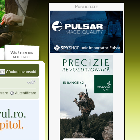
Publicitate
Vânători din
alte epoci
Căutare avansată
trare
Autentificare