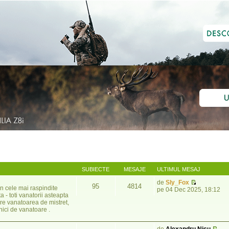
SUBIECTE
MESAJE
ULTIMUL MESAJ
de
Sly_Fox
95
4814
n cele mai raspindite
pe 04 Dec 2025, 18:12
 - toti vanatorii asteapta
pre vanatoarea de mistret,
nici de vanatoare .
de
Alexandru Nicu