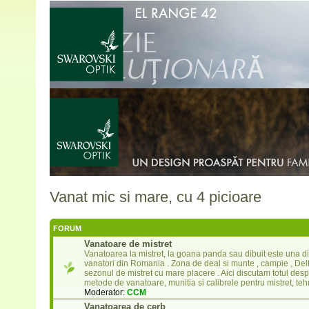
Vanat mic si mare, cu 4 picioare
FORUM
Vanatoare de mistret
Vanatoarea la mistret, la goana panda sau dibuit este una di
vanatori din Romania . Zona de deal si munte , campie , Delta
sezonul de mistret cu mare placere . Aici discutam totul des
metode de vanatoare, munitia si calibrele pentru mistret, teh
Moderator:
CCM
Vanatoarea de cerb