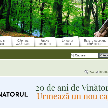
e şi
Câini de
Atlas
La gura
Reţete culinare
iţii
vânătoare
cinegetic
sobei
vânătoreşti
FAQ
Înregis