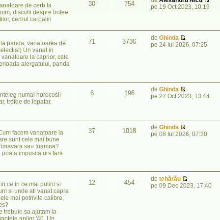
30
754
vanatoare de cerb la
pe 19 Oct 2023, 10:19
m, discutii despre trofee
ilor, cerbul carpatin
de
Ghinda
71
3736
u la panda, vanatoarea de
pe 24 Iul 2026, 07:25
electia!) Un vanat in
e vanatoare la caprior, cele
erioada alergatului, panda
de
Ghinda
6
196
inteleg numai norocosii
pe 27 Oct 2023, 13:44
, trofee de lopatar,
de
Ghinda
37
1018
! Cum facem vanatoare la
pe 08 Iul 2026, 07:30
Care sunt cele mai bune
, primavara sau toamna?
a poata impusca urs fara
de
tehărău
12
454
n ce in ce mai putini si
pe 09 Dec 2023, 17:40
um si unde ati vanat capra
le mai potrivite calibre,
ces?
e trebuie sa ajutam la
antele anilor '40. Un