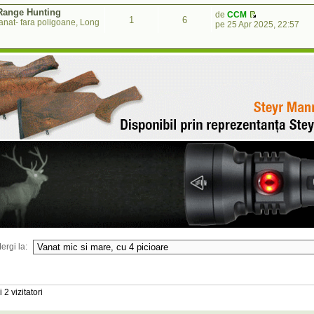
 Range Hunting
de
CCM
1
6
anat- fara poligoane, Long
pe 25 Apr 2025, 22:57
ergi la:
 2 vizitatori