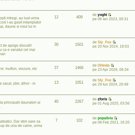
de
yoghi
12
409
opti intregi, au luat urma
pe 06 Ian 2023, 00:31
cosi l-au gasit intamplator
p, daune si rolul lui in
de
Sly_Fox
30
1501
 de aprige discutii!
pe 20 Noi 2024, 18:03
ru ca e vanatul cel mai
oman
de
Ghinda
37
1466
ne: muflon, viezure, etc
pe 23 Apr 2026, 06:34
de
Sly_Fox
13
1051
 sacal, jder, dihor - in
pe 29 Iun 2024, 20:49
de
zforis
40
2267
a principalii daunatori ai
pe 01 Aug 2025, 03:56
.
de
popaliviu
7
102
lbatici. Dar stim oare sa
pe 08 Feb 2021, 16:20
lup de una de caine, urma