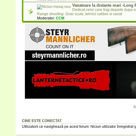
Vanatoare la distante mari -Long
Dedicat celor care trag departe dupa v
Range shooting- Doar scule, tehnici calibre si vanat
Moderator:
CCM
M
CINE ESTE CONECTAT
Utilizatorii ce navighează pe acest forum: Niciun utilizator înregistrat şi