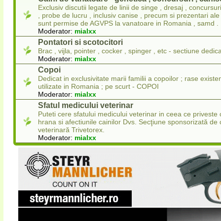
Exclusiv discutii legate de linii de singe , dresaj , concursu
, probe de lucru , inclusiv canise , precum si prezentari ale
sunt permise de AGVPS la vanatoare in Romania , samd .
Moderator:
mialxx
Pontatori si scotocitori
Brac , vijla, pointer , cocker , spinger , etc - sectiune dedica
Moderator:
mialxx
Copoi
Dedicat in exclusivitate marii familii a copoilor ; rase existe
utilizate in Romania ; pe scurt - COPOI
Moderator:
mialxx
Sfatul medicului veterinar
Puteti cere sfatului medicului veterinar in ceea ce priveste 
hrana si afectiunile cainilor Dvs. Secţiune sponsorizată de c
veterinară Trivetorex.
Moderator:
mialxx