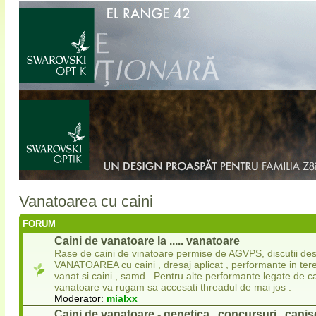
Vanatoarea cu caini
FORUM
Caini de vanatoare la ..... vanatoare
Rase de caini de vinatoare permise de AGVPS, discutii de
VANATOAREA cu caini , dresaj aplicat , performante in ter
vanat si caini , samd . Pentru alte performante legate de ca
vanatoare va rugam sa accesati threadul de mai jos .
Moderator:
mialxx
Caini de vanatoare - genetica , concursuri , canise