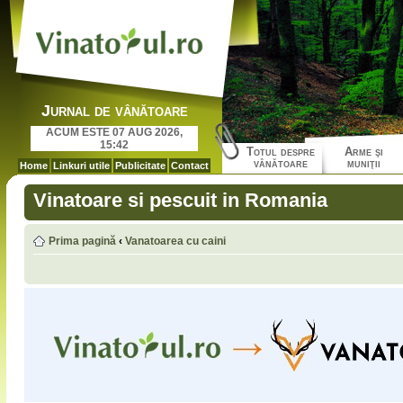
Jurnal de vânătoare
ACUM ESTE 07 AUG 2026,
15:42
Totul despre
Arme şi
vânătoare
muniţii
Home
Linkuri utile
Publicitate
Contact
Vinatoare si pescuit in Romania
Prima pagină
‹
Vanatoarea cu caini