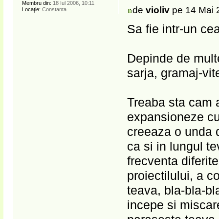
Membru din:
18 Iul 2006, 10:11
de
violiv
pe 14 Mai 
Locaţie:
Constanta
Sa fie intr-un ce
Depinde de multe
sarja, gramaj-vite
Treaba sta cam a
expansioneze cu
creeaza o unda d
ca si in lungul t
frecventa diferite
proiectilului, a
teava, bla-bla-bl
incepe si miscare