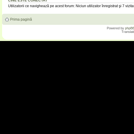
CINE ESTE CONECTAT
Utilizatorii ce navighează pe acest forum: Niciun utilizator înregistrat şi 7 vizita
Prima pagină
Powered by
phpB
Translat