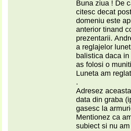
Buna ziua ! De c
citesc decat pos
domeniu este ap
anterior tinand c
prezentarii. Andr
a reglajelor lune
balistica daca i
as folosi o muni
Luneta am regla
.
Adresez aceasta 
data din graba (i
gasesc la armuri
Mentionez ca am 
subiect si nu am