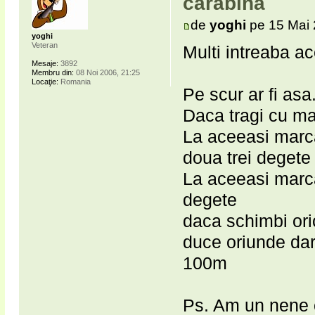
carabina
de
yoghi
pe 15 Mai 
yoghi
Veteran
Multi intreaba ace
Mesaje:
3892
Membru din:
08 Noi 2006, 21:25
Locaţie:
Romania
Pe scur ar fi asa
Daca tragi cu ma
La aceeasi marca
doua trei degete
La aceeasi marca
degete
daca schimbi ori
duce oriunde dar
100m
Ps. Am un nene c