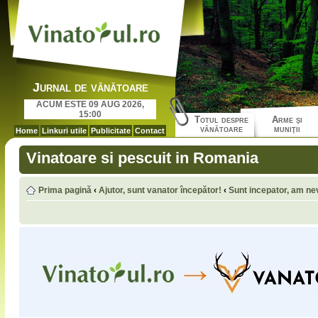
Jurnal de vânătoare
ACUM ESTE 09 AUG 2026,
15:00
Totul despre
Arme şi
vânătoare
muniţii
Home
Linkuri utile
Publicitate
Contact
Vinatoare si pescuit in Romania
Prima pagină
‹
Ajutor, sunt vanator începător!
‹
Sunt incepator, am nev