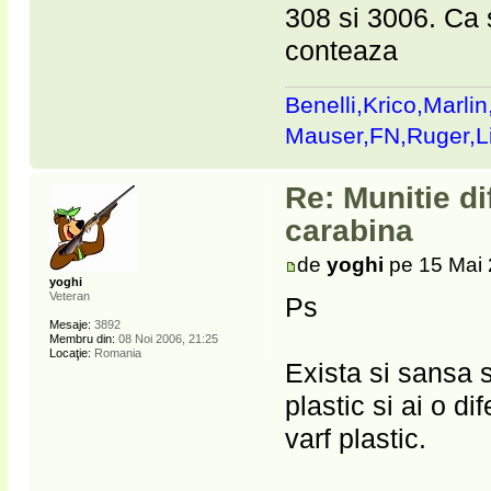
308 si 3006. Ca 
conteaza
Benelli,Krico,Marli
Mauser,FN,Ruger,
Re: Munitie di
carabina
de
yoghi
pe 15 Mai 
yoghi
Veteran
Ps
Mesaje:
3892
Membru din:
08 Noi 2006, 21:25
Locaţie:
Romania
Exista si sansa 
plastic si ai o d
varf plastic.