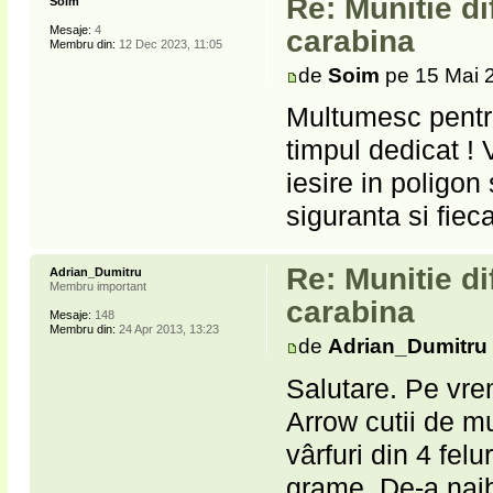
Re: Munitie di
Soim
Mesaje:
4
carabina
Membru din:
12 Dec 2023, 11:05
de
Soim
pe 15 Mai 
Multumesc pentru
timpul dedicat ! 
iesire in poligon 
siguranta si fieca
Re: Munitie di
Adrian_Dumitru
Membru important
carabina
Mesaje:
148
Membru din:
24 Apr 2013, 13:23
de
Adrian_Dumitru
Salutare. Pe vre
Arrow cutii de m
vârfuri din 4 fel
grame. De-a naib