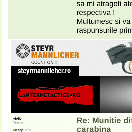
sa mi atrageti at
respectiva !
Multumesc si va a
raspunsurile prim
Re: Munitie di
violiv
Veteran
carabina
Mesaje:
8795