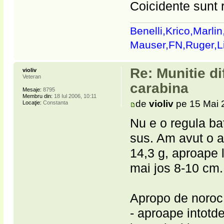
Coicidente sunt 
Benelli,Krico,Marli
Mauser,FN,Ruger,
Re: Munitie di
violiv
Veteran
carabina
Mesaje:
8795
Membru din:
18 Iul 2006, 10:11
de
violiv
pe 15 Mai 
Locaţie:
Constanta
Nu e o regula ba
sus. Am avut o a
14,3 g, aproape l
mai jos 8-10 cm.
Apropo de noroc
- aproape intotd