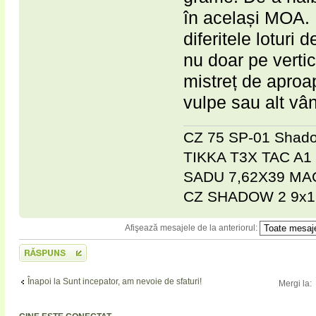
în același MOA. 
diferitele loturi 
nu doar pe vertic
mistreț de aproap
vulpe sau alt vâ
CZ 75 SP-01 Shad
TIKKA T3X TAC A1
SADU 7,62X39 M
CZ SHADOW 2 9x1
Afişează mesajele de la anteriorul:
Scrie un răspuns
Înapoi la Sunt incepator, am nevoie de sfaturi!
Mergi la: