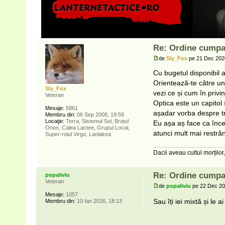
Re: Ordine cumpa
de
Sly_Fox
pe 21 Dec 202
Cu bugetul disponibil a
Orientează-te către un 
Sly_Fox
vezi ce și cum în privin
Veteran
Optica este un capitol 
Mesaje:
5861
așadar vorba despre trei
Membru din:
06 Sep 2008, 19:59
Locaţie:
Terra, Sistemul Sol, Brațul
Eu așa aș face ca înce
Orion, Calea Lactee, Grupul Local,
atunci mult mai restrâ
Super-roiul Virgo, Laniakea
Dacii aveau cultul morților,
Re: Ordine cumpa
popaliviu
Veteran
de
popaliviu
pe 22 Dec 20
Mesaje:
1057
Sau îți iei mixtă și le
Membru din:
10 Ian 2016, 18:13