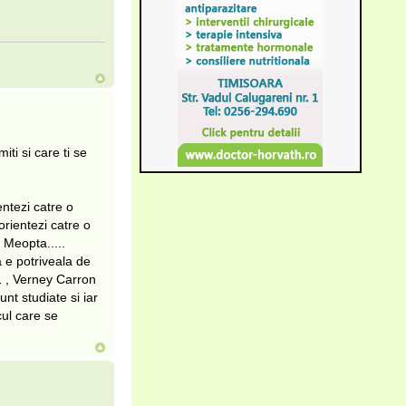
ti si care ti se
entezi catre o
orientezi catre o
 Meopta.....
a e potriveala de
 , Verney Carron
nt studiate si iar
cul care se