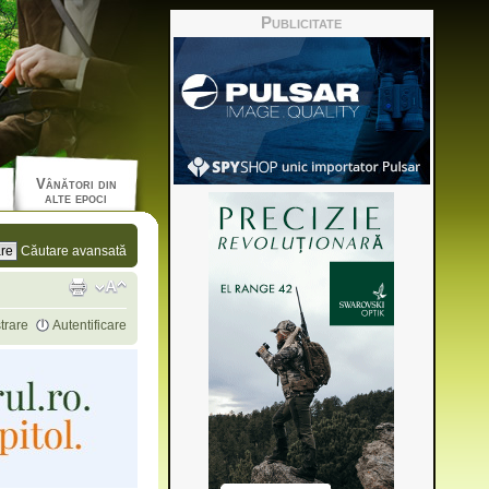
Publicitate
Vânători din
alte epoci
Căutare avansată
trare
Autentificare