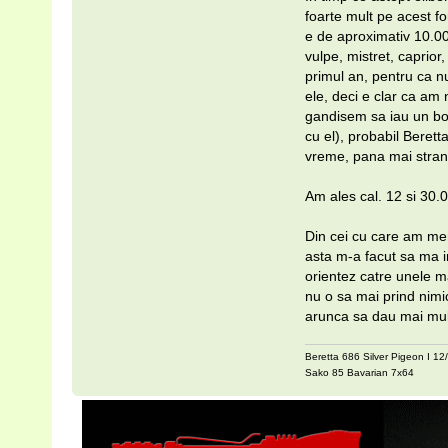
foarte mult pe acest fo
e de aproximativ 10.000
vulpe, mistret, caprio
primul an, pentru ca nu
ele, deci e clar ca am 
gandisem sa iau un boc
cu el), probabil Berett
vreme, pana mai strang
Am ales cal. 12 si 30.0
Din cei cu care am mers
asta m-a facut sa ma i
orientez catre unele m
nu o sa mai prind nimi
arunca sa dau mai mul
Beretta 686 Silver Pigeon I 12
Sako 85 Bavarian 7x64