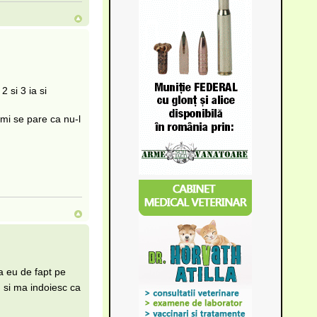
 si 3 ia si
 mi se pare ca nu-l
a eu de fapt pe
 si ma indoiesc ca