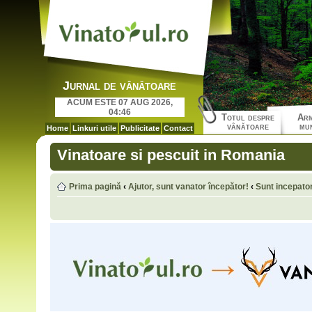
Jurnal de vânătoare
ACUM ESTE 07 AUG 2026,
04:46
Totul despre
Arm
vânătoare
mun
Home
Linkuri utile
Publicitate
Contact
Vinatoare si pescuit in Romania
Prima pagină
‹
Ajutor, sunt vanator începător!
‹
Sunt incepator