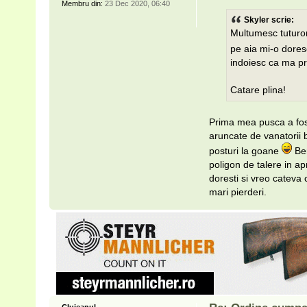
Membru din:
23 Dec 2020, 06:40
Skyler scrie:
Multumesc tuturor
pe aia mi-o dore
indoiesc ca ma pr
Catare plina!
Prima mea pusca a fost 
aruncate de vanatorii 
posturi la goane
Ber
poligon de talere in ap
doresti si vreo cateva 
mari pierderi.