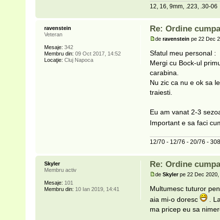
12, 16, 9mm, .223, .30-06
Re: Ordine cumpa
ravenstein
Veteran
de
ravenstein
pe 22 Dec 2
Mesaje:
342
Sfatul meu personal :
Membru din:
09 Oct 2017, 14:52
Locaţie:
Cluj Napoca
Mergi cu Bock-ul primul
carabina.
Nu zic ca nu e ok sa l
traiesti.
Eu am vanat 2-3 sezoan
Important e sa faci cu
12/70 - 12/76 - 20/76 - 3
Re: Ordine cumpa
Skyler
Membru activ
de
Skyler
pe 22 Dec 2020,
Mesaje:
101
Multumesc tuturor pent
Membru din:
10 Ian 2019, 14:41
aia mi-o doresc
. La
ma pricep eu sa nimer