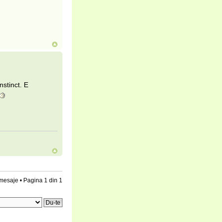
nstinct. E
mesaje • Pagina
1
din
1