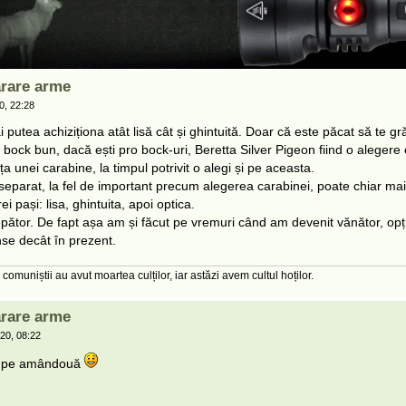
rare arme
0, 22:28
i putea achiziționa atât lisă cât și ghintuită. Doar că este păcat să te gr
bock bun, dacă ești pro bock-uri, Beretta Silver Pigeon fiind o alegere
ța unei carabine, la timpul potrivit o alegi și pe aceasta.
separat, la fel de important precum alegerea carabinei, poate chiar mai 
 pași: lisa, ghintuita, apoi optica.
pător. De fapt așa am și făcut pe vremuri când am devenit vănător, opțiu
nse decât în prezent.
 comuniștii au avut moartea culților, iar astăzi avem cultul hoților.
rare arme
20, 08:22
 ai pe amândouă