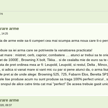
/76
rare arme
, 14:25
ia de arme este sa-ti cumperi cea mai scumpa arma noua care ti-o permi
rebuie sa iei arma care se potriveste la vanatoarea practicata!
mare : mistret, cerb, caprior, combatere .... atunci ar trebui sa te ori
t de 1000E , Browning X bolt, Tikka... si de cealalta mie de euro sa te 
ta de pret ordinea mea ar fi: Leupold, Leupold, si restul, Delta , Minox,
, si adica si vanat mare si vant mic cu par si pene atunci da, o arma lis
e pret ai de unde alege: Browning 525, 725, Fabarm Elos, Beretta SP1
mele lise produse acum nu sunt produse sa traga 100% perfect unicul , su
snopul de alice catre tinta cat mai "perfect" De aceea trebuie gasit uni
rare arme
020, 09:37