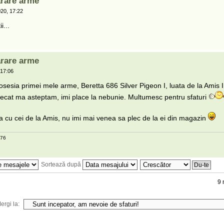
rare arme
20, 17:22
i...
rare arme
 17:06
 posesia primei mele arme, Beretta 686 Silver Pigeon I, luata de la Amis I
ecat ma asteptam, imi place la nebunie. Multumesc pentru sfaturi
 cu cei de la Amis, nu imi mai venea sa plec de la ei din magazin
/76
Sortează după
9 
ergi la: