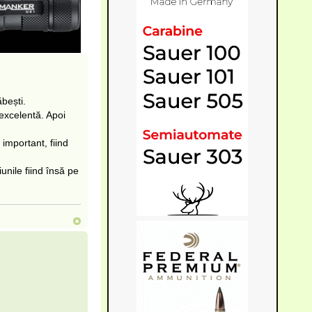
ăbești.
 excelentă. Apoi
important, fiind
nile fiind însă pe