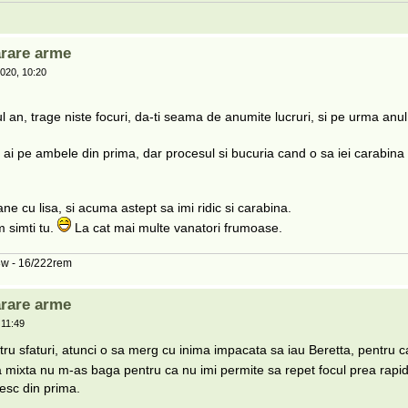
rare arme
020, 10:20
 an, trage niste focuri, da-ti seama de anumite lucruri, si pe urma anul 2
e ai pe ambele din prima, dar procesul si bucuria cand o sa iei carabina
e cu lisa, si acuma astept sa imi ridic si carabina.
m simti tu.
La cat mai multe vanatori frumoase.
08w - 16/222rem
rare arme
 11:49
ru sfaturi, atunci o sa merg cu inima impacata sa iau Beretta, pentru c
 mixta nu m-as baga pentru ca nu imi permite sa repet focul prea rapid
esc din prima.