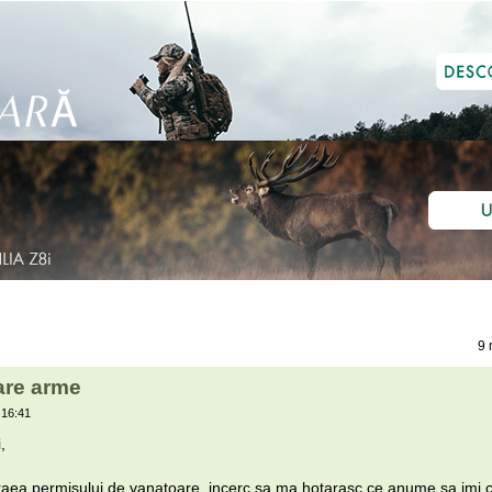
9 
are arme
 16:41
,
eraea permisului de vanatoare, incerc sa ma hotarasc ce anume sa imi c