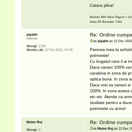
Catare plina!
Beretta 686 Silver Pigeon I 12
Sako 85 Bavarian 7x64
Re: Ordine cumpa
pipabh
Veteran
de
pipabh
pe 22 Dec 2020
Mesaje:
1726
Parerea mea la achizit
Membru din:
27 Oct 2012, 07:49
potriveste!
Cu bugetul care il ai t
Daca vanezi 100% vanat 
carabina in zona de pre
optica buna. In zona as
Daca vrei sa vanezi si 
100%. In zona aceea d
etc etc. Atentie ca ar
studiate pentru a duce 
potriveste cu arma!
Re: Ordine cumpa
Mulen Ruj
de
Mulen Ruj
pe 23 Dec 2
Mesaje:
3