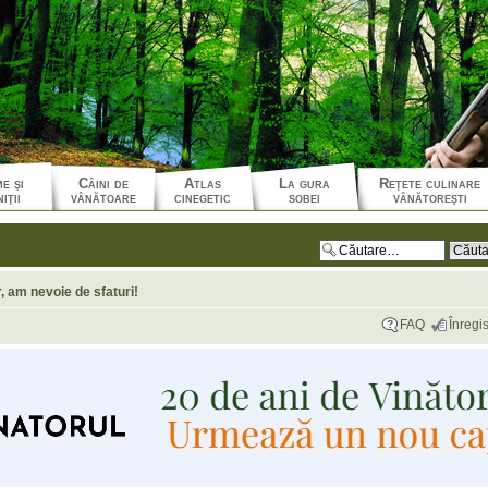
e şi
Câini de
Atlas
La gura
Reţete culinare
iţii
vânătoare
cinegetic
sobei
vânătoreşti
, am nevoie de sfaturi!
FAQ
Înregis