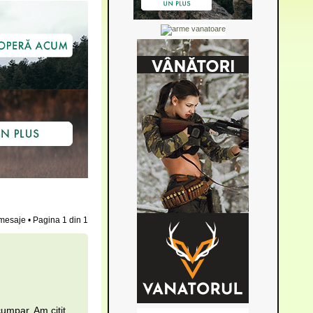
mesaje • Pagina
1
din
1
umpar. Am citit