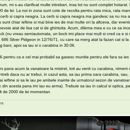
rum, mi s-au clarificat multe intrebari, insa tot nu sunt complet hotarat. 
 de lei. La noi in zona sunt cote de recolta pentru rata mica, rata mare
r, cerb si capra neagra. La cerb si capra neagra ma gandesc sa nu ma a
 sunt chiar ieftine si mai bine ies de mai multe ori la altceva, dar eventu
nevoie atat de lisa cat si de ghintuita. Acum, dilema mea e cu ce sa inc
k (nu vreau semiautomata, un bock imi place mai mult si cred ca e si 
a 686 Silver Pidgeon in 12/76/71, cu care sa merg atat la fazan cat si la
 bani, apoi sa iau si o carabina in 30.06.
6 pentru ca e cel mai probabil sa gasesc munitie pentru ele fara sa ies 
 pana acum la vanatoare la mistret, toti au venit cu carabina, nimeni cu
ntreb daca nu ar trebui, in cazul asta, sa iau prima oara carabina, sau
ai ieftine si sa le iau pe ambele inainte de urmatorul sezon de vanatoa
c din acesta pana imi iau eu arma). Trebuie sa iau in calcul si optica, 
t de 2000 de lei momentan.
/76