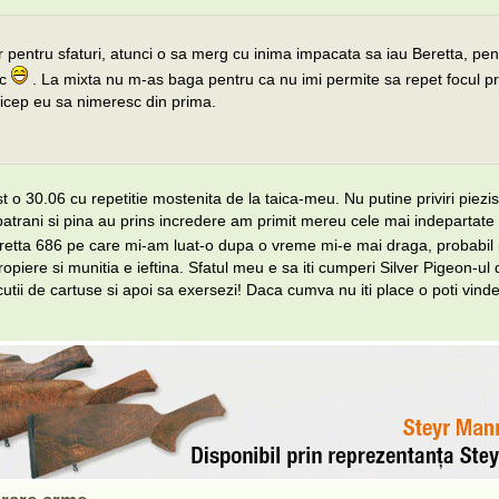
 pentru sfaturi, atunci o sa merg cu inima impacata sa iau Beretta, pen
sc
. La mixta nu m-as baga pentru ca nu imi permite sa repet focul pr
icep eu sa nimeresc din prima.
o 30.06 cu repetitie mostenita de la taica-meu. Nu putine priviri piezi
batrani si pina au prins incredere am primit mereu cele mai indepartate 
etta 686 pe care mi-am luat-o dupa o vreme mi-e mai draga, probabil
ropiere si munitia e ieftina. Sfatul meu e sa iti cumperi Silver Pigeon-ul 
cutii de cartuse si apoi sa exersezi! Daca cumva nu iti place o poti vind