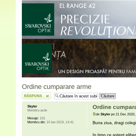
Ordine cumparare arme
Scrie un răspuns
Ordine cumpar
Skyler
Membru activ
de
Skyler
pe 21 Dec 2020,
Mesaje:
101
Membru din:
10 Ian 2019, 14:41
Buna ziua, dragi colegi
In timp ce astept elib