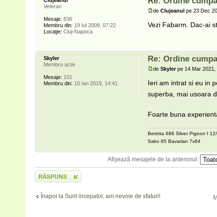
Re: Ordine cumpa
Clujeanul
Veteran
de
Clujeanul
pe 23 Dec 20
Mesaje:
836
Vezi Fabarm. Dac-ai sti
Membru din:
19 Iul 2009, 07:22
Locaţie:
Cluj-Napoca
Re: Ordine cumpa
Skyler
Membru activ
de
Skyler
pe 14 Mar 2021,
Mesaje:
101
Ieri am intrat si eu in
Membru din:
10 Ian 2019, 14:41
superba, mai usoara d
Foarte buna experienta
Beretta 686 Silver Pigeon I 12
Sako 85 Bavarian 7x64
Afişează mesajele de la anteriorul:
Scrie un răspuns
Înapoi la Sunt incepator, am nevoie de sfaturi!
M