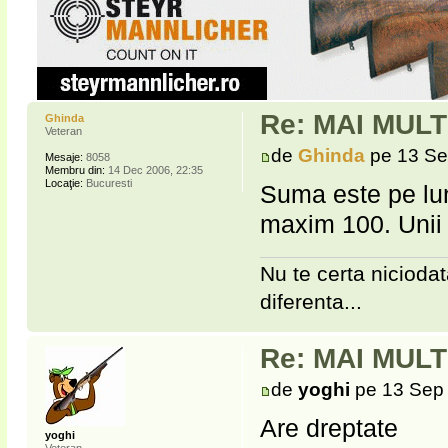
Re: MAI MUL
Ghinda
Veteran
de
Ghinda
pe 13 Se
Mesaje:
8058
Membru din:
14 Dec 2006, 22:35
Locaţie:
Bucuresti
Suma este pe lun
maxim 100. Unii î
Nu te certa niciodat
diferenta...
Re: MAI MUL
de
yoghi
pe 13 Sep 
Are dreptate
yoghi