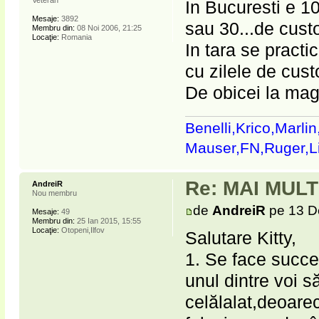
Veteran
In Bucuresti e 10
Mesaje:
3892
sau 30...de cust
Membru din:
08 Noi 2006, 21:25
Locaţie:
Romania
In tara se practic
cu zilele de cust
De obicei la mag
Benelli,Krico,Marli
Mauser,FN,Ruger,
Re: MAI MUL
AndreiR
Nou membru
de
AndreiR
pe 13 D
Mesaje:
49
Membru din:
25 Ian 2015, 15:55
Locaţie:
Otopeni,Ilfov
Salutare Kitty,
1. Se face succe
unul dintre voi 
celălalat,deoare