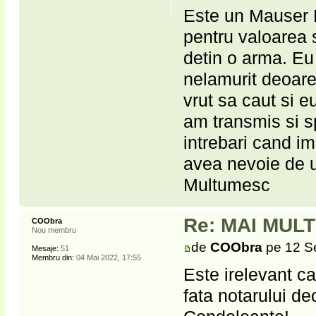
Este un Mauser L
pentru valoarea 
detin o arma. Eu 
nelamurit deoar
vrut sa caut si e
am transmis si s
intrebari cand im
avea nevoie de un
Multumesc
Re: MAI MUL
COObra
Nou membru
de
COObra
pe 12 S
Mesaje:
51
Membru din:
04 Mai 2022, 17:55
Este irelevant c
fata notarului de