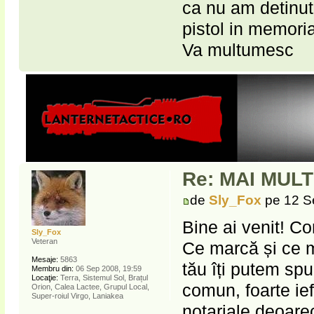
ca nu am detinut
pistol in memoria
Va multumesc
Re: MAI MUL
de
Sly_Fox
pe 12 S
Bine ai venit! Co
Sly_Fox
Veteran
Ce marcă și ce m
Mesaje:
5863
tău îți putem sp
Membru din:
06 Sep 2008, 19:59
Locaţie:
Terra, Sistemul Sol, Brațul
comun, foarte ief
Orion, Calea Lactee, Grupul Local,
Super-roiul Virgo, Laniakea
notariale deoarec