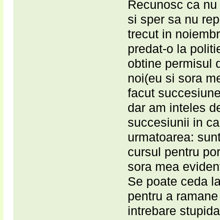
Recunosc ca nu am
si sper sa nu rep
trecut in noiemb
predat-o la polit
obtine permisul 
noi(eu si sora m
facut succesiune
dar am inteles d
succesiunii in 
urmatoarea: sunt
cursul pentru po
sora mea evident
Se poate ceda la
pentru a ramane
intrebare stupida