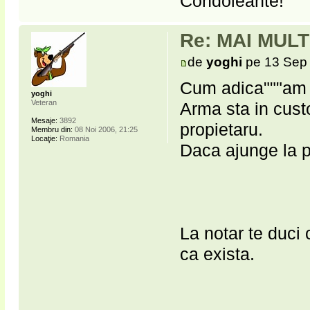
Condoleante!
Re: MAI MUL
de
yoghi
pe 13 Sep 
Cum adica"""am pr
yoghi
Veteran
Arma sta in cust
Mesaje:
3892
propietaru.
Membru din:
08 Noi 2006, 21:25
Locaţie:
Romania
Daca ajunge la po
La notar te duci 
ca exista.