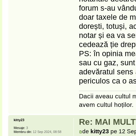
forum s-au vândut
doar taxele de m
dorești, totuși, 
notar și ea va se
cedează ție drept
PS: în opinia mea
sau cu gaz, sunt 
adevăratul sens a
periculos ca o a
Dacii aveau cultul m
avem cultul hoților.
Re: MAI MUL
kitty23
Mesaje:
3
de
kitty23
pe 12 Sep
Membru din:
12 Sep 2024, 08:58