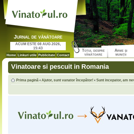
Jurnal de vânătoare
ACUM ESTE 08 AUG 2026,
15:43
Totul despre
Arme şi
vânătoare
muniţii
Home
Linkuri utile
Publicitate
Contact
Vinatoare si pescuit in Romania
Prima pagină
‹
Ajutor, sunt vanator începător!
‹
Sunt incepator, am nev