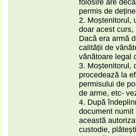
folosire are decâ
permis de deține
2. Moștenitorul,
doar acest curs, 
Dacă era armă de
calității de vânăt
vânătoare legal c
3. Moștenitorul, 
procedează la ef
permisului de po
de arme, etc- ve
4. După îndeplin
document numit a
această autorizaț
custodie, plăteșt