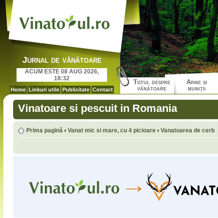
Jurnal de vânătoare
ACUM ESTE 08 AUG 2026,
18:32
Totul despre
Arme şi
vânătoare
muniţii
Home
Linkuri utile
Publicitate
Contact
Vinatoare si pescuit in Romania
Prima pagină
‹
Vanat mic si mare, cu 4 picioare
‹
Vanatoarea de cerb