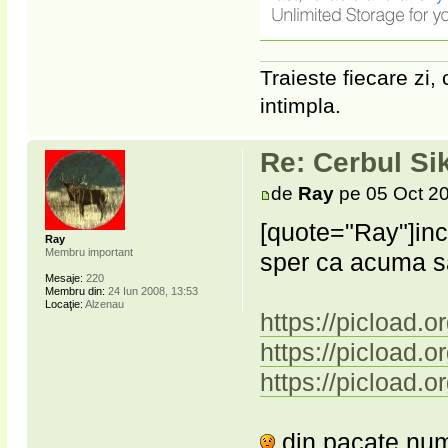
Traieste fiecare zi, 
intimpla.
Re: Cerbul Si
de
Ray
pe 05 Oct 20
[quote="Ray"]inc
Ray
Membru important
sper ca acuma 
Mesaje:
220
Membru din:
24 Iun 2008, 13:53
Locaţie:
Alzenau
https://picload.
https://picload.
https://picload.
din pacate numa