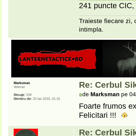
241 puncte CIC, 
Traieste fiecare zi, 
intimpla.
Re: Cerbul Si
Marksman
Veteran
de
Marksman
pe 04
Mesaje:
339
Membru din:
20 Ian 2016, 01:15
Foarte frumos ex
Felicitari !!!
Re: Cerbul Si