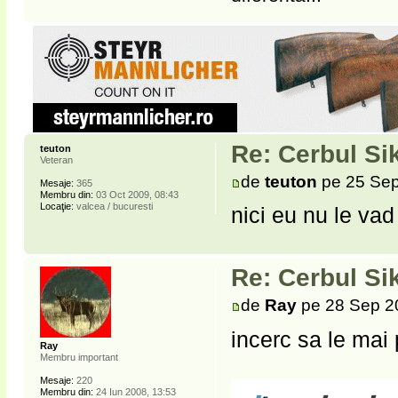
Re: Cerbul Si
teuton
Veteran
de
teuton
pe 25 Sep
Mesaje:
365
Membru din:
03 Oct 2009, 08:43
Locaţie:
valcea / bucuresti
nici eu nu le vad
Re: Cerbul Si
de
Ray
pe 28 Sep 2
incerc sa le mai
Ray
Membru important
Mesaje:
220
Membru din:
24 Iun 2008, 13:53