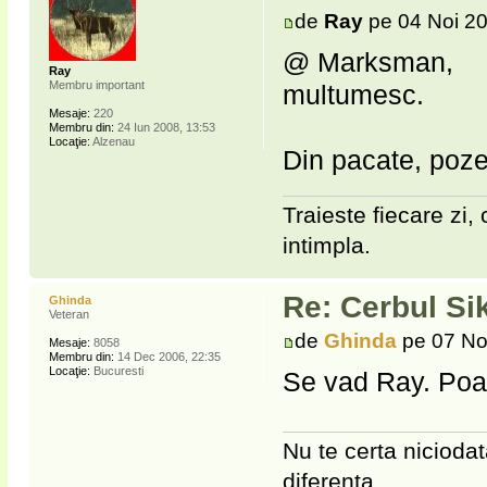
de
Ray
pe 04 Noi 20
@ Marksman,
Ray
Membru important
multumesc.
Mesaje:
220
Membru din:
24 Iun 2008, 13:53
Locaţie:
Alzenau
Din pacate, poze
Traieste fiecare zi, 
intimpla.
Re: Cerbul Si
Ghinda
Veteran
de
Ghinda
pe 07 No
Mesaje:
8058
Membru din:
14 Dec 2006, 22:35
Locaţie:
Bucuresti
Se vad Ray. Poate
Nu te certa niciodat
diferenta...