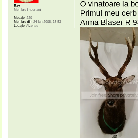
O vinatoare la b
Ray
Membru important
Primul meu cerb 
Mesaje:
220
Arma Blaser R 93
Membru din:
24 Iun 2008, 13:53
Locaţie:
Alzenau