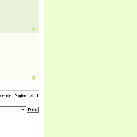
mesaje • Pagina
1
din
1