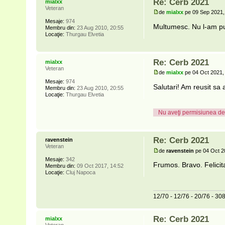
Re: Cerb 2021
mialxx
Veteran
de
mialxx
pe 09 Sep 2021,
Mesaje:
974
Multumesc. Nu l-am pusc
Membru din:
23 Aug 2010, 20:55
Locaţie:
Thurgau Elvetia
Re: Cerb 2021
mialxx
Veteran
de
mialxx
pe 04 Oct 2021,
Mesaje:
974
Salutari! Am reusit sa 
Membru din:
23 Aug 2010, 20:55
Locaţie:
Thurgau Elvetia
Nu aveţi permisiunea de 
Re: Cerb 2021
ravenstein
Veteran
de
ravenstein
pe 04 Oct 2
Mesaje:
342
Frumos. Bravo. Felicita
Membru din:
09 Oct 2017, 14:52
Locaţie:
Cluj Napoca
12/70 - 12/76 - 20/76 - 3
Re: Cerb 2021
mialxx
Veteran