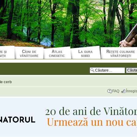
e şi
Câini de
Atlas
La gura
Reţete culinare
iţii
vânătoare
cinegetic
sobei
vânătoreşti
de cerb
FAQ
Înregis