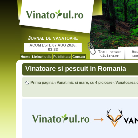
Jurnal de vânătoare
ACUM ESTE 07 AUG 2026,
03:33
Totul despre
Arm
vânătoare
mun
Home
Linkuri utile
Publicitate
Contact
Vinatoare si pescuit in Romania
Prima pagină
‹
Vanat mic si mare, cu 4 picioare
‹
Vanatoarea 