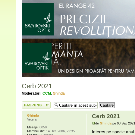
Cerb 2021
Moderatori:
CCM
,
Ghinda
Scrie un răspuns
Cerb 2021
Ghinda
Veteran
de
Ghinda
pe 08 Sep 2021
Mesaje:
8058
Membru din:
14 Dec 2006, 22:35
Interes pe specie anul