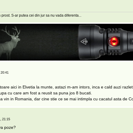
 prost. S-ar putea cei din jur sa nu vada diferenta...
 20:41
atoare aici in Elvetia la munte, astazi m-am intors, inca e cald auzi razlet
upa cu care am fost a reusit sa puna jos 8 bucati.
u sa vin in Romania, dar cine stie ce se mai intimpla cu cacatul asta de C
, 21:15
eva poze?