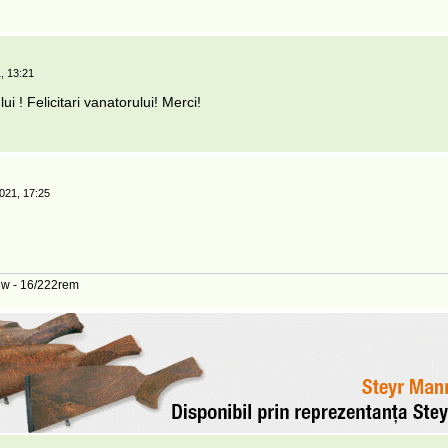
, 13:21
i ! Felicitari vanatorului! Merci!
021, 17:25
08w - 16/222rem