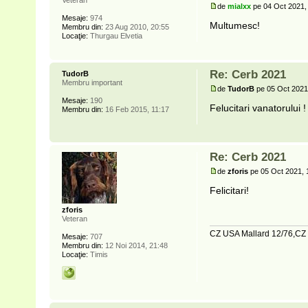
de
mialxx
pe 04 Oct 2021,
Mesaje:
974
Multumesc!
Membru din:
23 Aug 2010, 20:55
Locaţie:
Thurgau Elvetia
Re: Cerb 2021
TudorB
Membru important
de
TudorB
pe 05 Oct 2021
Mesaje:
190
Felucitari vanatorului !
Membru din:
16 Feb 2015, 11:17
Re: Cerb 2021
de
zforis
pe 05 Oct 2021, 
Felicitari!
zforis
Veteran
CZ USA Mallard 12/76,CZ 
Mesaje:
707
Membru din:
12 Noi 2014, 21:48
Locaţie:
Timis