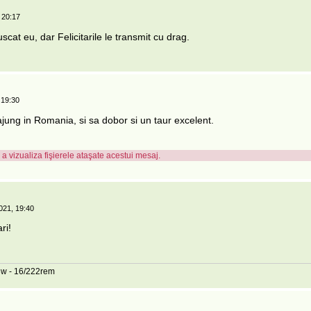
 20:17
at eu, dar Felicitarile le transmit cu drag.
 19:30
ajung in Romania, si sa dobor si un taur excelent.
a vizualiza fişierele ataşate acestui mesaj.
021, 19:40
ri!
08w - 16/222rem