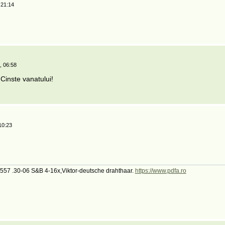
 21:14
, 06:58
 Cinste vanatului!
10:23
557 .30-06 S&B 4-16x,Viktor-deutsche drahthaar.
https://www.pdfa.ro