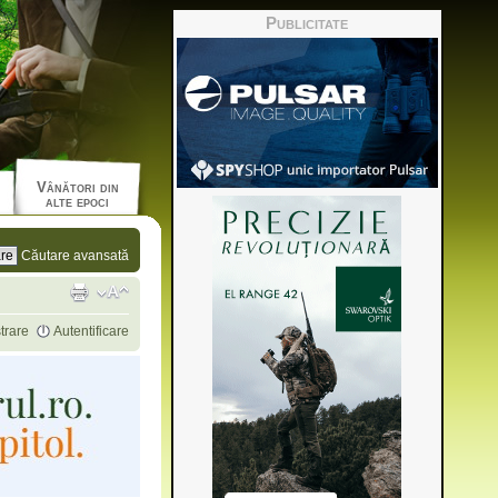
Publicitate
Vânători din
alte epoci
Căutare avansată
trare
Autentificare