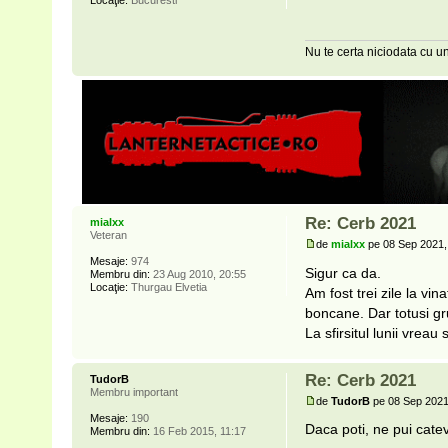
Locaţie:
Bucuresti
Nu te certa niciodata cu un
Re: Cerb 2021
mialxx
Veteran
de
mialxx
pe 08 Sep 2021,
Mesaje:
974
Sigur ca da.
Membru din:
23 Aug 2010, 20:55
Locaţie:
Thurgau Elvetia
Am fost trei zile la vin
boncane. Dar totusi gr
La sfirsitul lunii vrea
Re: Cerb 2021
TudorB
Membru important
de
TudorB
pe 08 Sep 2021
Mesaje:
190
Daca poti, ne pui cat
Membru din:
16 Feb 2015, 11:17