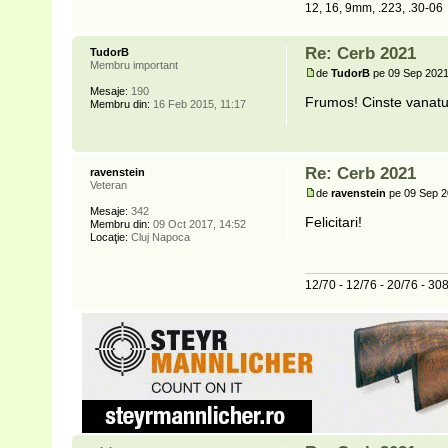
12, 16, 9mm, .223, .30-06
Re: Cerb 2021
TudorB
Membru important
de
TudorB
pe 09 Sep 2021
Mesaje:
190
Frumos! Cinste vanatulu
Membru din:
16 Feb 2015, 11:17
Re: Cerb 2021
ravenstein
Veteran
de
ravenstein
pe 09 Sep 2
Mesaje:
342
Felicitari!
Membru din:
09 Oct 2017, 14:52
Locaţie:
Cluj Napoca
12/70 - 12/76 - 20/76 - 3