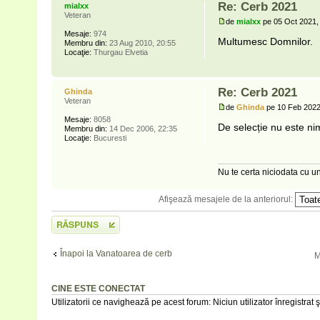
Re: Cerb 2021
mialxx
Veteran
de
mialxx
pe 05 Oct 2021,
Mesaje:
974
Multumesc Domnilor.
Membru din:
23 Aug 2010, 20:55
Locaţie:
Thurgau Elvetia
Re: Cerb 2021
Ghinda
Veteran
de
Ghinda
pe 10 Feb 2022
Mesaje:
8058
De selecție nu este nim
Membru din:
14 Dec 2006, 22:35
Locaţie:
Bucuresti
Nu te certa niciodata cu un
Afişează mesajele de la anteriorul:
Scrie un răspuns
Înapoi la Vanatoarea de cerb
M
CINE ESTE CONECTAT
Utilizatorii ce navighează pe acest forum: Niciun utilizator înregistrat şi