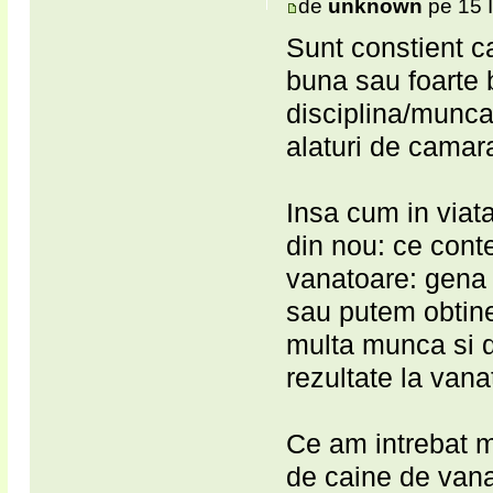
de
unknown
pe 15 I
Sunt constient c
buna sau foarte 
disciplina/munca
alaturi de camar
Insa cum in viata
din nou: ce cont
vanatoare: gena l
sau putem obtine
multa munca si dis
rezultate la vana
Ce am intrebat m
de caine de vanat