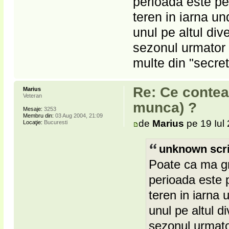
perioada este pe
teren in iarna un
unul pe altul dive
sezonul urmator 
multe din "secret
Re: Ce contea
Marius
Veteran
munca) ?
Mesaje:
3253
Membru din:
03 Aug 2004, 21:09
de
Marius
pe 19 Iul
Locaţie:
Bucuresti
unknown scri
Poate ca ma gr
perioada este 
teren in iarna 
unul pe altul di
sezonul urmato