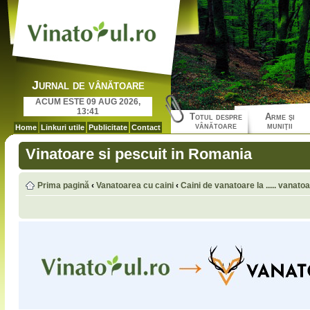
Jurnal de vânătoare
ACUM ESTE 09 AUG 2026,
13:41
Totul despre
Arme şi
vânătoare
muniţii
Home
Linkuri utile
Publicitate
Contact
Vinatoare si pescuit in Romania
Prima pagină
‹
Vanatoarea cu caini
‹
Caini de vanatoare la ..... vanato