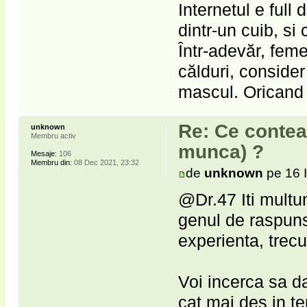
Internetul e full
dintr-un cuib, si
Într-adevăr, feme
călduri, conside
mascul. Oricand
Re: Ce contea
unknown
Membru activ
munca) ?
Mesaje:
106
Membru din:
08 Dec 2021, 23:32
de
unknown
pe 16 I
@Dr.47 Iti multu
genul de raspun
experienta, trecut
Voi incerca sa da
cat mai des in te