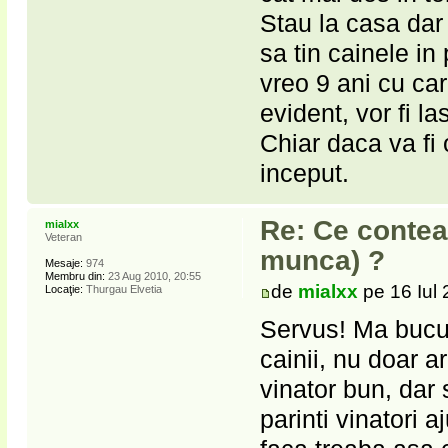
Stau la casa dar
sa tin cainele i
vreo 9 ani cu car
evident, vor fi la
Chiar daca va fi 
inceput.
Re: Ce contea
mialxx
Veteran
munca) ?
Mesaje:
974
Membru din:
23 Aug 2010, 20:55
de
mialxx
pe 16 Iul 
Locaţie:
Thurgau Elvetia
Servus! Ma bucur
cainii, nu doar a
vinator bun, dar
parinti vinatori