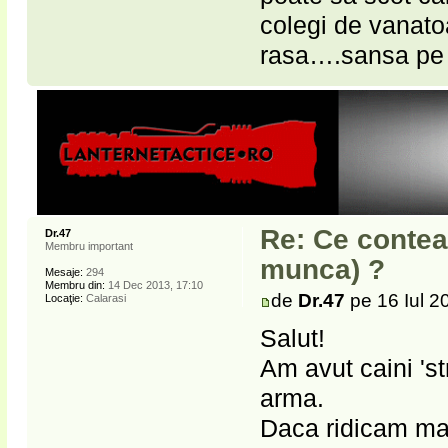
colegi de vanatoa
rasa….sansa pe 
Re: Ce contea
Dr.47
Membru important
munca) ?
Mesaje:
294
Membru din:
14 Dec 2013, 17:10
de
Dr.47
pe 16 Iul 2
Locaţie:
Calarasi
Salut!
Am avut caini 'str
arma.
Daca ridicam man