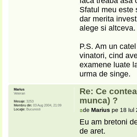
faca treaba asa c
Sfatul meu este s
dar merita invest
alege si altceva.
P.S. Am un catel
vinatori, cind av
examene luate la
urma de singe.
Re: Ce contea
Marius
Veteran
munca) ?
Mesaje:
3253
Membru din:
03 Aug 2004, 21:09
de
Marius
pe 18 Iul
Locaţie:
Bucuresti
Eu am bretoni de
de aret.