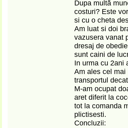
Dupa multă muncă
costuri? Este vo
si cu o cheta de
Am luat si doi br
vazusera vanat p
dresaj de obedie
sunt caini de luc
In urma cu 2ani 
Am ales cel mai p
transportul decat
M-am ocupat doar
aret diferit la 
tot la comanda m
plictisesti.
Concluzii: