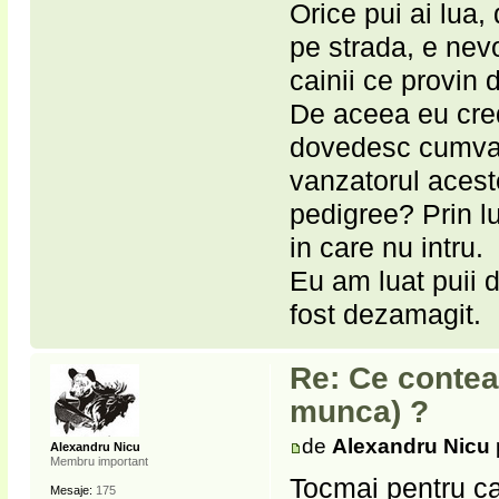
Orice pui ai lua
pe strada, e nevo
cainii ce provin 
De aceea eu cred
dovedesc cumva c
vanzatorul acest
pedigree? Prin lu
in care nu intru.
Eu am luat puii 
fost dezamagit.
Re: Ce contea
munca) ?
de
Alexandru Nicu
Alexandru Nicu
Membru important
Tocmai pentru ca
Mesaje:
175