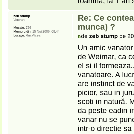
toamna, la 1 an si
Re: Ce contea
zeb stump
Veteran
munca) ?
Mesaje:
726
Membru din:
15 Noi 2006, 08:44
de
zeb stump
pe 20 
Locaţie:
Rm.Vilcea
Un amic vanator a
de Weimar, ca ce
el si il formeaza.
vanatoare. A lucr
are instinct de v
picior, sau in ju
scoti in natură.
da peste eadin in
vanar nu se pune
intr-o directie s