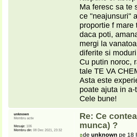
Ma feresc sa te s
ce "neajunsuri" a
proportie f mare 
daca poti, amana
mergi la vanatoar
diferite si moduri
Cu putin noroc, r
tale TE VA CHE
Asta este experi
poate ajuta in a-
Cele bune!
Re: Ce contea
unknown
Membru activ
munca) ?
Mesaje:
106
Membru din:
08 Dec 2021, 23:32
de
unknown
pe 18 I