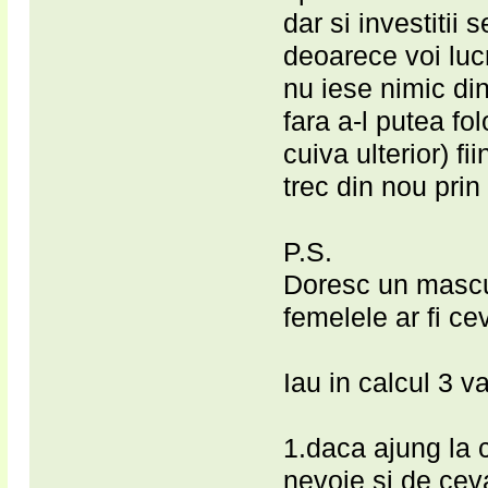
dar si investitii 
deoarece voi luc
nu iese nimic din
fara a-l putea fol
cuiva ulterior) fi
trec din nou prin 
P.S.
Doresc un mascul
femelele ar fi ce
Iau in calcul 3 v
1.daca ajung la 
nevoie si de cev