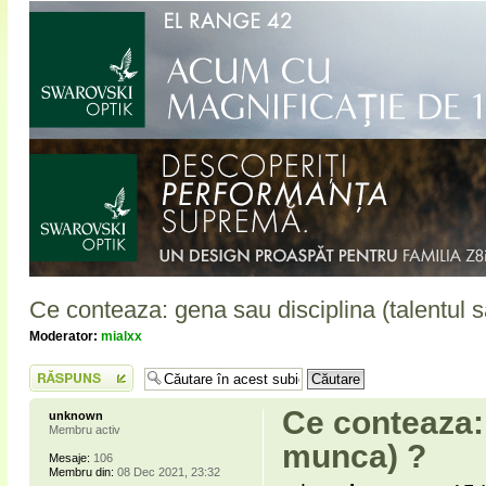
Ce conteaza: gena sau disciplina (talentul
Moderator:
mialxx
Scrie un răspuns
Ce conteaza: 
unknown
Membru activ
munca) ?
Mesaje:
106
Membru din:
08 Dec 2021, 23:32