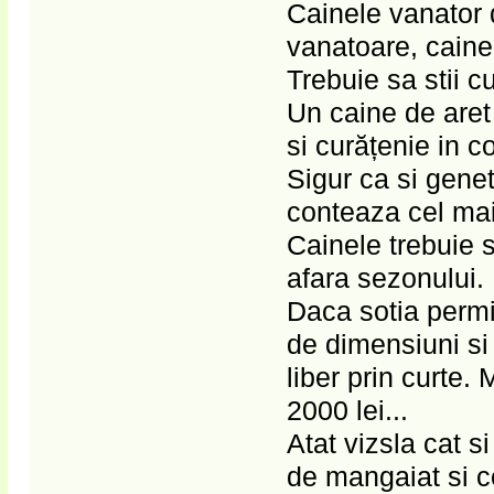
Cainele vanator 
vanatoare, cainel
Trebuie sa stii c
Un caine de aret 
si curățenie in co
Sigur ca si gene
conteaza cel mai
Cainele trebuie 
afara sezonului.
Daca sotia permite
de dimensiuni si 
liber prin curte.
2000 lei...
Atat vizsla cat s
de mangaiat si c