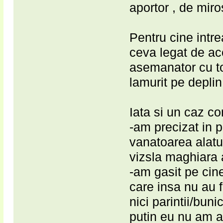
aportor , de mir
Pentru cine intre
ceva legat de ac
asemanator cu to
lamurit pe deplin
Iata si un caz co
-am precizat in 
vanatoarea alatur
vizsla maghiara
-am gasit pe cin
care insa nu au f
nici parintii/bun
putin eu nu am af