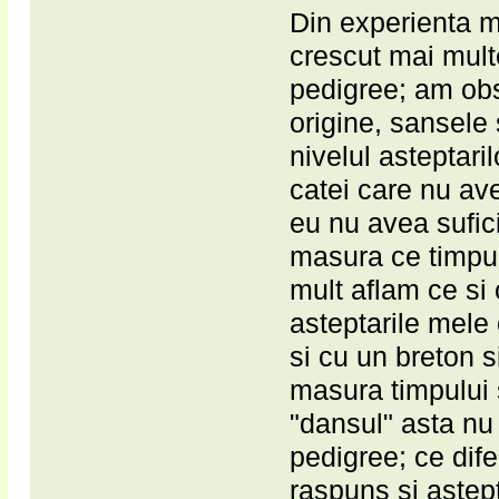
Din experienta m
crescut mai multe
pedigree; am obse
origine, sansele 
nivelul asteptari
catei care nu av
eu nu avea sufic
masura ce timpul
mult aflam ce si 
asteptarile mele
si cu un breton s
masura timpului s
"dansul" asta nu 
pedigree; ce dife
raspuns si astept