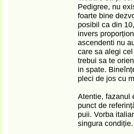
Pedigree, nu exis
foarte bine dezvo
posibil ca din 10
invers proporțion
ascendenti nu au
care sa alegi cel
trebui sa te orie
in spate. Bineîn
pleci de jos cu 
Atentie, fazanul
punct de referinț
puii. Vorba itali
singura condiție.