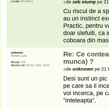
de
zeb stump
pe 21 
Locaţie:
Rm.Vilcea
Cu riscul de a s
au un instinct exc
Practic, pentru v
doar slefuiti, ca 
coboara din masi
Re: Ce contea
unknown
Membru activ
munca) ?
Mesaje:
106
Membru din:
08 Dec 2021, 23:32
de
unknown
pe 21 I
Desi sunt un pic
pe care sa il in
voi incerca, pe c
"inteleapta".