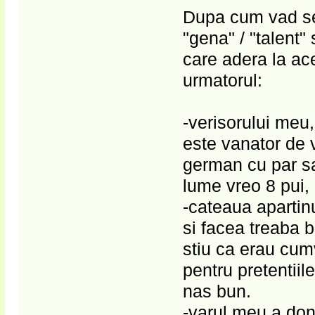
Dupa cum vad se
"gena" / "talent
care adera la ac
urmatorul:
-verisorului meu
este vanator de v
german cu par sa
lume vreo 8 pui,
-cateaua apartin
si facea treaba b
stiu ca erau cum
pentru pretentiil
nas bun.
-varul meu a don