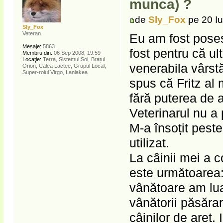
munca) ?
de
Sly_Fox
pe 20 Iu
Sly_Fox
Veteran
Eu am fost poses
Mesaje:
5863
fost pentru că u
Membru din:
06 Sep 2008, 19:59
Locaţie:
Terra, Sistemul Sol, Brațul
venerabila vârstă
Orion, Calea Lactee, Grupul Local,
Super-roiul Virgo, Laniakea
spus că Fritz al 
fără puterea de a
Veterinarul nu a 
M-a însoțit peste
utilizat.
La câinii mei a c
este următoarea
vânătoare am lua
vânătorii păsărar
câinilor de aret.