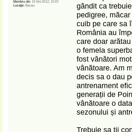
Membru din:
15 Noi 2012, 15:07
gândit ca trebuie
Locaţie:
Bacau
pedigree, măcar d
cuib pe care sa î
România au împe
care doar arătau
o femela superba.
fost vânători mot
vânătoare. Am mu
decis sa o dau p
antrenament efi
generații de Po
vânătoare o data
sezonului și ant
Trebuie sa ții con