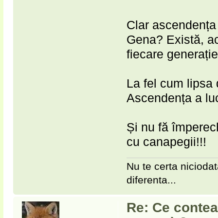
Clar ascendența î
Gena? Există, act
fiecare generați
La fel cum lipsa 
Ascendența a luc
Și nu fă împerech
cu canapegii!!!
Nu te certa niciodat
diferenta...
Re: Ce contea