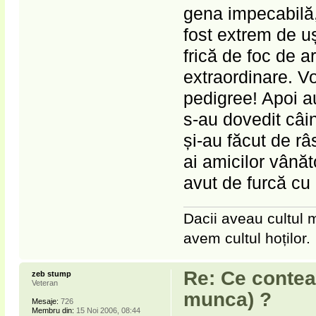
gena impecabilă, 
fost extrem de uș
frică de foc de a
extraordinare. Vo
pedigree! Apoi au
s-au dovedit câin
și-au făcut de râ
ai amicilor vânăt
avut de furcă cu e
Dacii aveau cultul m
avem cultul hoților.
Re: Ce contea
zeb stump
Veteran
munca) ?
Mesaje:
726
Membru din:
15 Noi 2006, 08:44