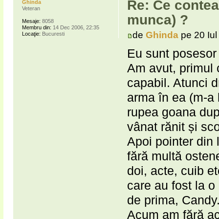
Re: Ce contea
Ghinda
Veteran
munca) ?
Mesaje:
8058
Membru din:
14 Dec 2006, 22:35
de
Ghinda
pe 20 Iul
Locaţie:
Bucuresti
Eu sunt posesor
Am avut, primul 
capabil. Atunci d
arma în ea (m-a l
rupea goana dup
vânat rănit și sc
Apoi pointer din l
fără multă ostene
doi, acte, cuib e
care au fost la 
de prima, Candy
Acum am fără act