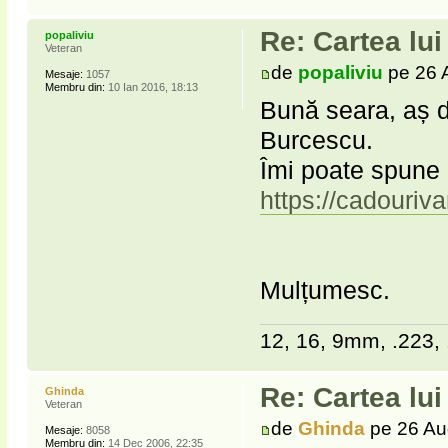
Re: Cartea lu
popaliviu
Veteran
de
popaliviu
pe 26 
Mesaje:
1057
Membru din:
10 Ian 2016, 18:13
Bună seara, aș d
Burcescu.
Îmi poate spune
https://cadouriva
Mulțumesc.
12, 16, 9mm, .223, 
Re: Cartea lu
Ghinda
Veteran
de
Ghinda
pe 26 Au
Mesaje:
8058
Membru din:
14 Dec 2006, 22:35