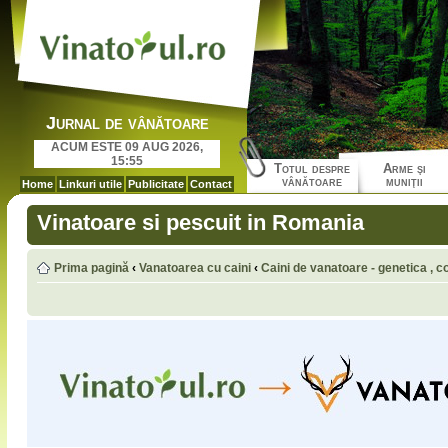
Jurnal de vânătoare
ACUM ESTE 09 AUG 2026,
15:55
Totul despre
Arme şi
vânătoare
muniţii
Home
Linkuri utile
Publicitate
Contact
Vinatoare si pescuit in Romania
Prima pagină
‹
Vanatoarea cu caini
‹
Caini de vanatoare - genetica , co