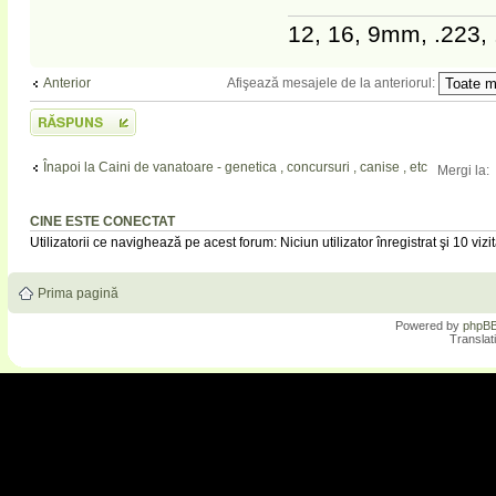
12, 16, 9mm, .223, 
Afişează mesajele de la anteriorul:
Anterior
Scrie un răspuns
Înapoi la Caini de vanatoare - genetica , concursuri , canise , etc
Mergi la:
CINE ESTE CONECTAT
Utilizatorii ce navighează pe acest forum: Niciun utilizator înregistrat şi 10 vizit
Prima pagină
Powered by
phpB
Translat