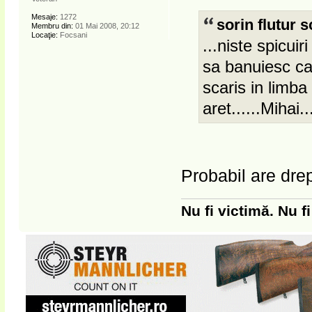
Mesaje:
1272
sorin flutur s
Membru din:
01 Mai 2008, 20:12
Locaţie:
Focsani
...niste spicui
sa banuiesc ca
scaris in limba
aret......Mihai.
Probabil are drept
Nu fi victimă. Nu f