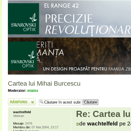
Cartea lui Mihai Burcescu
Moderator:
mialxx
Scrie un răspuns
Re: Cartea l
wachtelfeld
Veteran
de
wachtelfeld
pe 24
Mesaje:
2476
Membru din:
07 Mai 2004, 23:17