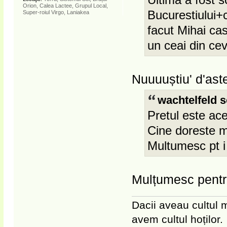
Orion, Calea Lactee, Grupul Local,
Bucurestiului+c
Super-roiul Virgo, Laniakea
facut Mihai ca
un ceai din cev
Nuuuuștiu' d'ast
wachtelfeld s
Pretul este acel
Cine doreste m
Multumesc pt i
Mulțumesc pentr
Dacii aveau cultul m
avem cultul hoților.