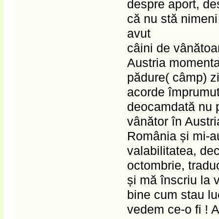
despre aport, des
că nu stă nimeni
avut
câini de vânătoar
Austria momentan 
pădure( câmp) zi
acorde împrumut
deocamdată nu po
vânător în Austri
România și mi-au 
valabilitatea, d
octombrie, traduc
și mă înscriu la 
bine cum stau lu
vedem ce-o fi ! 