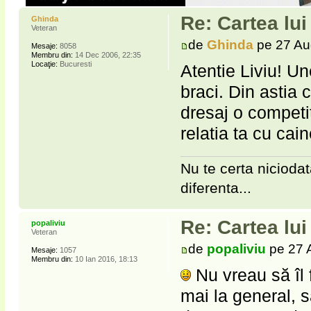
Re: Cartea lu
Ghinda
Veteran
de
Ghinda
pe 27 Au
Mesaje:
8058
Membru din:
14 Dec 2006, 22:35
Locaţie:
Bucuresti
Atentie Liviu! Un
braci. Din astia 
dresaj o competi
relatia ta cu cain
Nu te certa niciodat
diferenta...
Re: Cartea lu
popaliviu
Veteran
de
popaliviu
pe 27 
Mesaje:
1057
Membru din:
10 Ian 2016, 18:13
Nu vreau să îl 
mai la general, s