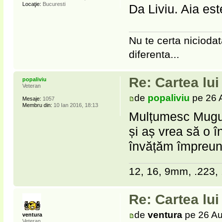
Locaţie:
Bucuresti
Da Liviu. Aia est
Nu te certa niciodat
diferenta...
Re: Cartea lu
popaliviu
Veteran
de
popaliviu
pe 26 
Mesaje:
1057
Membru din:
10 Ian 2016, 18:13
Mulțumesc Mugur
și aș vrea să o î
învățăm împreu
12, 16, 9mm, .223, 
Re: Cartea lu
de
ventura
pe 26 Au
ventura
Veteran