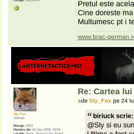
Locaţie:
bucuresti
Pretul este acelas
Cine doreste ma 
Multumesc pt i t
www.brac-german.r
Re: Cartea lu
de
Sly_Fox
pe 24 Iu
Sly_Fox
biriuck scrie:
Veteran
@Sly si eu sun
Mesaje:
5863
Membru din:
06 Sep 2008, 19:59
Ultima a fost s
Locaţie:
Terra, Sistemul Sol, Brațul