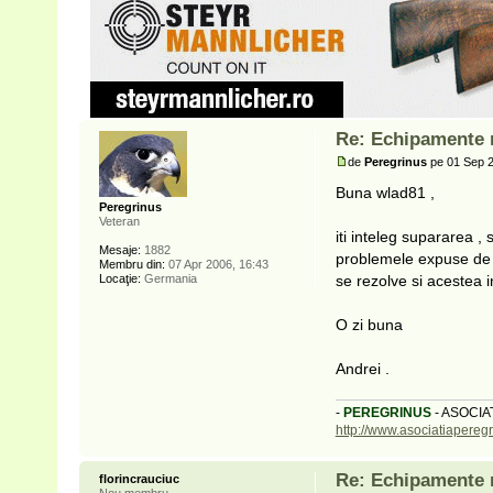
Re: Echipamente n
de
Peregrinus
pe 01 Sep 2
Buna wlad81 ,
Peregrinus
Veteran
iti inteleg supararea , s
Mesaje:
1882
problemele expuse de t
Membru din:
07 Apr 2006, 16:43
Locaţie:
Germania
se rezolve si acestea i
O zi buna
Andrei .
-
PEREGRINUS
- ASOCIA
http://www.asociatiaperegr
Re: Echipamente n
florincrauciuc
Nou membru