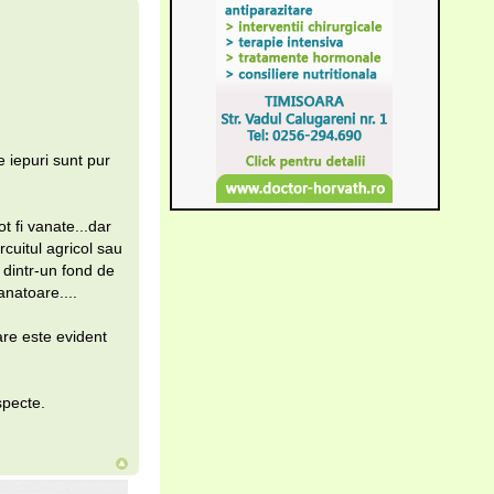
 iepuri sunt pur
t fi vanate...dar
cuitul agricol sau
e dintr-un fond de
natoare....
are este evident
specte.