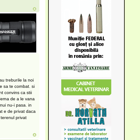
u treburile la noi
e sa te combat. si
nt convins ca stii
blema de a le vana
nui nu-i pasa. in
at e de privat daca
terenul privat