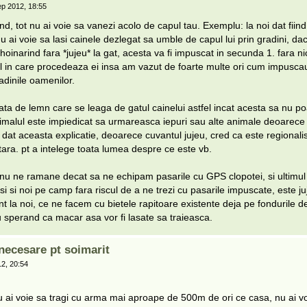
p 2012, 18:55
iind, tot nu ai voie sa vanezi acolo de capul tau. Exemplu: la noi dat fiind
u ai voie sa lasi cainele dezlegat sa umble de capul lui prin gradini, d
hoinarind fara *jujeu* la gat, acesta va fi impuscat in secunda 1. fara ni
l in care procedeaza ei insa am vazut de foarte multe ori cum impuscau 
adinile oamenilor.
cata de lemn care se leaga de gatul cainelui astfel incat acesta sa nu p
imalul este impiedicat sa urmareasca iepuri sau alte animale deoarece
 dat aceasta explicatie, deoarece cuvantul jujeu, cred ca este regionalis
tara. pt a intelege toata lumea despre ce este vb.
, nu ne ramane decat sa ne echipam pasarile cu GPS clopotei, si ultimul
si si noi pe camp fara riscul de a ne trezi cu pasarile impuscate, este ju
t la noi, ce ne facem cu bietele rapitoare existente deja pe fondurile d
 sperand ca macar asa vor fi lasate sa traieasca.
ecesare pt soimarit
2, 20:54
nu ai voie sa tragi cu arma mai aproape de 500m de ori ce casa, nu ai vo