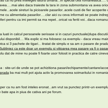
 vad ca nu prea intelegeti latura umana...in special cea romaneasca.....
vea.....mai ales daca traieste la tara in zona submontana va avea oric
emele...acele sireturi la picioarele pasarilor..acele custi de fier acoperite 
e cu alimentatia pasarilor.....clar aici cu ceva informati se poate indrept
eri pentru ca imi permit sa ma repet...oricat va feriti voi...daca roman
a luati in calcul persoanele serioase si in cazuri punctuale(dupa discutii 
mpului disponibil.... Ma explic si ma folosesc ca exemplu - daca vreau m
tca si 3 pachete de tigari... itratat de simplu e sa am o pasare de prada
Subliniez ca este doar un exemplu si viitoarea mea pasare va fi o pasa
 dat de mine nu poate fi foarte usor folosit in practica de catre cinev
 : site-uri de unde se pot achizitiona pasari/echipamente/cantare/acceso
 prada
ba mai mult pot ajuta activ la promovarea soimaritului in romania
 sper ca nu am fost inteles eronat...am vrut sa punctez printr-un exempl
 bate apa in piua de cativa ani pe forum.