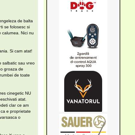
..engeleza de balta
ti se folosesc si
e calumea. Nici nu
ania. Si cam atat!
e salbatic sau vreo
t o groaza de
orumbei de toate
eres cinegetic NU
eschivati atat.
edeti clar ce am
 ca e proprietate
avarsasca o