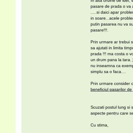
In alta ordine de idei,
pasare de prada o va a
.....si daici apar probl
in soare...acele problem
putin pasarea nu va suf
pasare!!!.
Prin urmare ar trebui s
sa ajutati in limita ti
prada !!! ma costa o vo
un drum pana la tara.
nu inseamna ca exemplu
simplu sa o faca....
Prin urmare consider ca
beneficiul pasarilor de
Scuzati postul lung si
aspecte pentru care se
Cu stima,