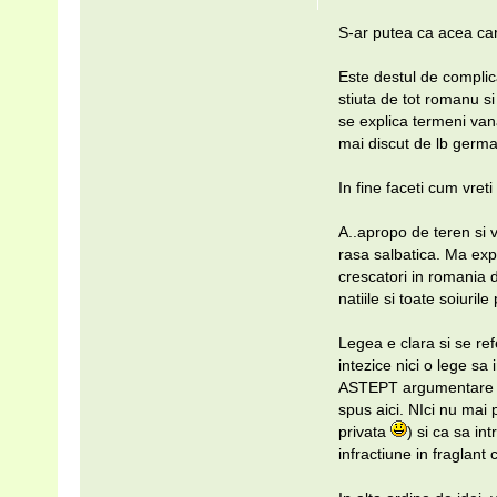
S-ar putea ca acea cart
Este destul de complica
stiuta de tot romanu si
se explica termeni vana
mai discut de lb germa
In fine faceti cum vreti
A..apropo de teren si 
rasa salbatica. Ma exp
crescatori in romania 
natiile si toate soiuril
Legea e clara si se re
intezice nici o lege sa
ASTEPT argumentare leg
spus aici. NIci nu mai
privata
) si ca sa i
infractiune in fraglant