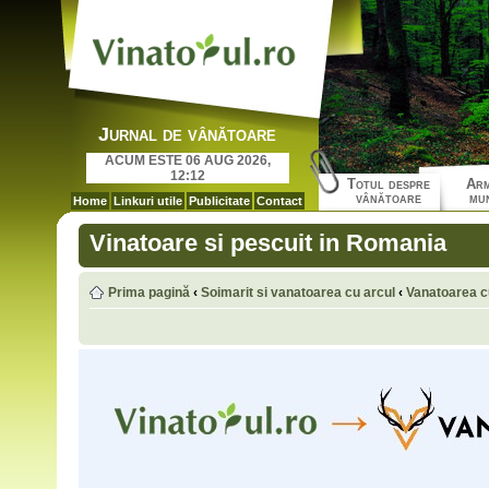
Jurnal de vânătoare
ACUM ESTE 06 AUG 2026,
12:12
Totul despre
Arm
vânătoare
mun
Home
Linkuri utile
Publicitate
Contact
Vinatoare si pescuit in Romania
Prima pagină
‹
Soimarit si vanatoarea cu arcul
‹
Vanatoarea c