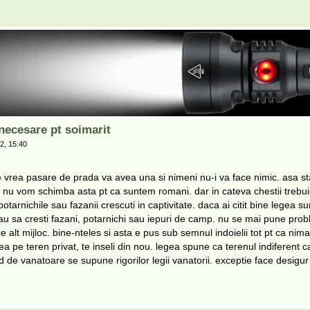
ecesare pt soimarit
2, 15:40
ne vrea pasare de prada va avea una si nimeni nu-i va face nimic. asa sta
am nu vom schimba asta pt ca suntem romani. dar in cateva chestii trebui
tarnichile sau fazanii crescuti in captivitate. daca ai citit bine legea su
 sau sa cresti fazani, potarnichi sau iepuri de camp. nu se mai pune pro
 alt mijloc. bine-nteles si asta e pus sub semnul indoielii tot pt ca nima
ea pe teren privat, te inseli din nou. legea spune ca terenul indiferent c
d de vanatoare se supune rigorilor legii vanatorii. exceptie face desigur 