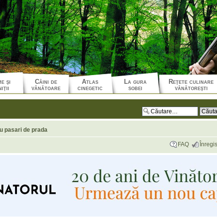
e şi
Câini de
Atlas
La gura
Reţete culinare
iţii
vânătoare
cinegetic
sobei
vânătoreşti
u pasari de prada
FAQ
Înregis