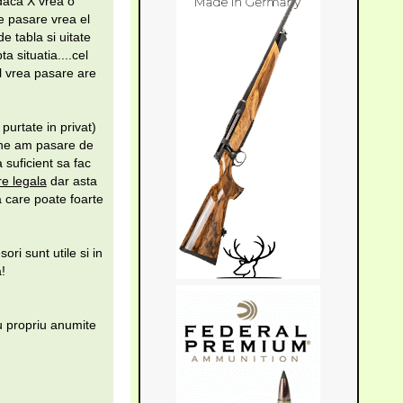
 daca X vrea o
e pasare vrea el
de tabla si uitate
a situatia....cel
ul vrea pasare are
purtate in privat)
aine am pasare de
 suficient sa fac
re legala
dar asta
a care poate foarte
ri sunt utile si in
!
u propriu anumite