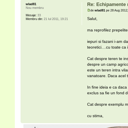
Re: Echipamente n
wlad81
Nou membru
de
wlad81
pe 28 Aug 2012,
Mesaje:
33
Salut,
Membru din:
21 Iul 2011, 19:21
ma reprofilez prepelit
iepuri si fazani i-am 
teoretici....cu toate ca
Cat despre teren te ins
despre un camp agricol 
este un teren intra vil
vanatoare. Daca acel t
In fine ideia e ca daca
exclus sa fie un fond 
Cat despre exemplu me
cu stima,