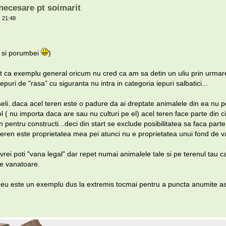
ecesare pt soimarit
 21:48
e si porumbei
)
dat ca exemplu general oricum nu cred ca am sa detin un uliu prin urmare
 iepuri de "rasa" cu siguranta nu intra in categoria iepuri salbatici...
eli..daca acel teren este o padure da ai dreptate animalele din ea nu po
( nu importa daca are sau nu culturi pe el) acel teren face parte din cir
an pentru constructi...deci din start se exclude posibilitatea sa faca part
eren este proprietatea mea pei atunci nu e proprietatea unui fond de va
 vrei poti "vana legal" dar repet numai animalele tale si pe terenul tau c
de vanatoare.
u este un exemplu dus la extremis tocmai pentru a puncta anumite a