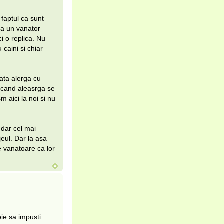
 faptul ca sunt
aca un vanator
ci o replica. Nu
caini si chiar
oata alerga cu
 cand aleasrga se
m aici la noi si nu
 dar cel mai
jeul. Dar la asa
e vanatoare ca lor
ie sa impusti