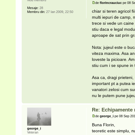
de
florincrauciuc
pe 08 Se
Mesaje:
28
chiar si teren agricol f
Membru din:
27 Ian 2009, 22:50
multi iepuri de camp, n
trece si vede un caine 
stiu daca e legal modu
aproape de sat prin gr
Nota: jujeul este o bu
viteza maxima. Asa an
loveste la picioare. Am
stiu cum i se spune in 
Asa ca, dragi prieteni
important pt a putea ie
vanatori zelosi cum sun
nu le putem pune jujeu
Re: Echipamente n
de
george_i
pe 08 Sep 201
Buna Florin,
george_i
teoretic este simplu, 
Veteran