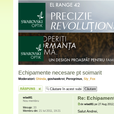
Echipamente necesare pt soimarit
Moderatori:
Ghinda
,
goshawkrst
,
Peregrinus
,
Sly_Fox
Scrie un răspuns
Re: Echipament
wlad81
Nou membru
de
wlad81
pe 27 Aug 2012,
Mesaje:
33
Membru din:
21 Iul 2011, 19:21
Salut Andrei,