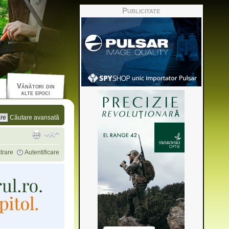
Publicitate
Vânători din
alte epoci
Căutare avansată
trare
Autentificare