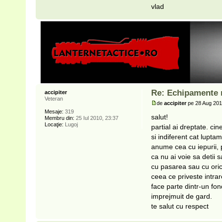
vlad
Re: Echipamente n
accipiter
Veteran
de
accipiter
pe 28 Aug 201
Mesaje:
319
salut!
Membru din:
25 Iul 2010, 23:37
Locaţie:
Lugoj
partial ai dreptate. ci
si indiferent cat lupt
anume cea cu iepurii, po
ca nu ai voie sa detii
cu pasarea sau cu orice
ceea ce priveste intrar
face parte dintr-un fon
imprejmuit de gard.
te salut cu respect