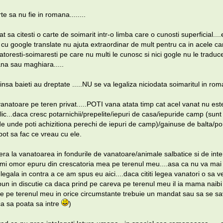
e sa nu fie in romana........
t sa citesti o carte de soimarit intr-o limba care o cunosti superficial..
 cu google translate nu ajuta extraordinar de mult pentru ca in acele car
toresti-soimaresti pe care nu multi le cunosc si nici gogle nu le traduc
na sau maghiara.....
 insa baieti au dreptate .....NU se va legaliza niciodata soimaritul in rom
vanatoare pe teren privat.....POTI vana atata timp cat acel vanat nu est
lic...daca cresc potarnichii/prepelite/iepuri de casa/iepuride camp (sun
de unde poti achizitiona perechi de iepuri de camp)/gainuse de balta/p
e pot sa fac ce vreau cu ele.
fera la vanatoarea in fondurile de vanatoare/animale salbatice si de int
 imi omor epuru din crescatoria mea pe terenul meu....asa ca nu va mai 
ala in contra a ce am spus eu aici....daca cititi legea vanatori o sa v
 pun in discutie ca daca prind pe careva pe terenul meu il ia mama naibi
ntre pe terenul meu in orice circumstante trebuie un mandat sau sa se s
 ca sa poata sa intre
)