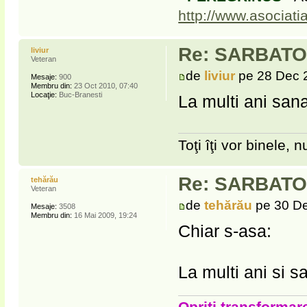
http://www.asociati
Re: SARBATOR
liviur
Veteran
de
liviur
pe 28 Dec 
Mesaje:
900
Membru din:
23 Oct 2010, 07:40
Locaţie:
Buc-Branesti
La multi ani sanat
Toţi îţi vor binele, nu
Re: SARBATOR
tehărău
Veteran
de
tehărău
pe 30 De
Mesaje:
3508
Membru din:
16 Mai 2009, 19:24
Chiar s-asa:
La multi ani si s
Opriți transformare