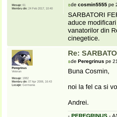
de
cosmin5555
pe 
Mesaje:
61
Membru din:
24 Feb 2017, 10:40
SARBATORI FERIC
aduce modificari s
vanatorilor din R
cinegetice.
Re: SARBATOR
de
Peregrinus
pe 21
Peregrinus
Buna Cosmin,
Veteran
Mesaje:
1882
Membru din:
07 Apr 2006, 16:43
noi la fel ca si v
Locaţie:
Germania
Andrei.
-
PEREGRINUS
- A