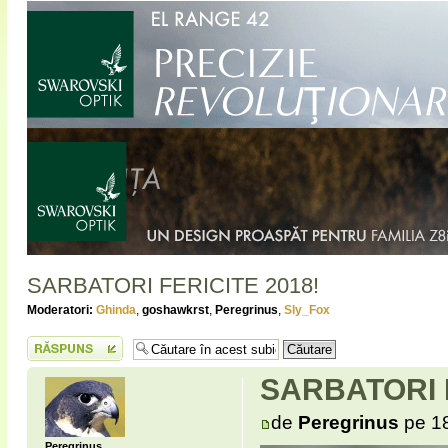
SARBATORI FERICITE 2018!
Moderatori:
Ghinda
,
goshawkrst
,
Peregrinus
,
Sly_Fox
Scrie un răspuns
SARBATORI F
de
Peregrinus
pe 18
Peregrinus