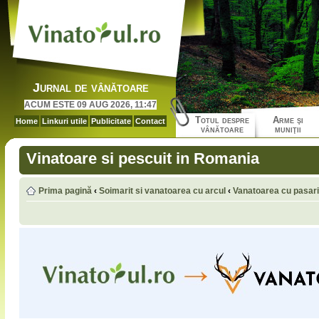
Jurnal de vânătoare
ACUM ESTE 09 AUG 2026, 11:47
Totul despre
Arme şi
Home
Linkuri utile
Publicitate
Contact
vânătoare
muniţii
Vinatoare si pescuit in Romania
Prima pagină
‹
Soimarit si vanatoarea cu arcul
‹
Vanatoarea cu pasari