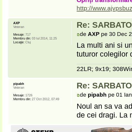
http://www.ajvpsbuz
Re: SARBATOR
AXP
Veteran
de
AXP
pe 30 Dec 2
Mesaje:
717
Membru din:
03 Iul 2014, 11:25
Locaţie:
Cluj
La multi ani si u
tuturor colegilor
22LR; 9x19; 308Win
Re: SARBATOR
pipabh
Veteran
de
pipabh
pe 01 Ian
Mesaje:
1726
Membru din:
27 Oct 2012, 07:49
Noul an sa va adu
de cei dragi. La 