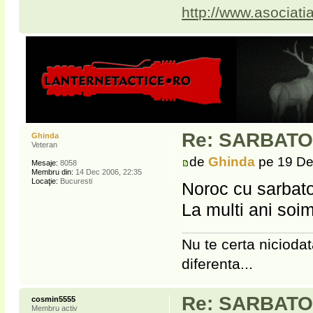
http://www.asociati
Re: SARBATOR
Ghinda
Veteran
de
Ghinda
pe 19 De
Mesaje:
8058
Membru din:
14 Dec 2006, 22:35
Locaţie:
Bucuresti
Noroc cu sarbator
La multi ani soim
Nu te certa niciodat
diferenta...
Re: SARBATOR
cosmin5555
Membru activ