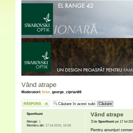
Vând atrape
Moderatori:
liviur
,
george_ciprian86
Scrie un răspuns
Vând atrape
Sporthunt
de
Sporthunt
pe 17 Iul 20
Mesaje:
1
Membru din:
17 Iul 2019, 16:00
Pentru anunțuri comerc