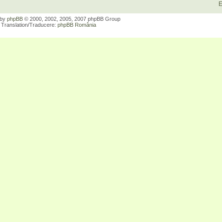
E
 by
phpBB
© 2000, 2002, 2005, 2007 phpBB Group
Translation/Traducere:
phpBB România