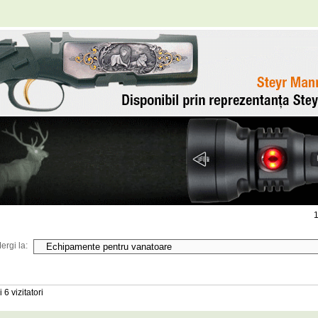
1
ergi la:
 6 vizitatori