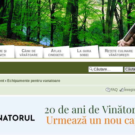
e şi
Câini de
Atlas
La gura
Reţete culinare
iţii
vânătoare
cinegetic
sobei
vânătoreşti
ent
‹
Echipamente pentru vanatoare
FAQ
Înregis