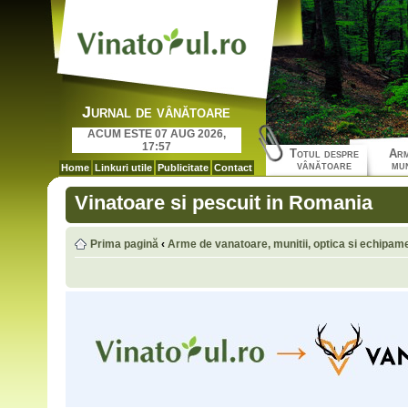
Jurnal de vânătoare
ACUM ESTE 07 AUG 2026,
17:57
Totul despre
Arm
vânătoare
mun
Home
Linkuri utile
Publicitate
Contact
Vinatoare si pescuit in Romania
Prima pagină
‹
Arme de vanatoare, munitii, optica si echipam