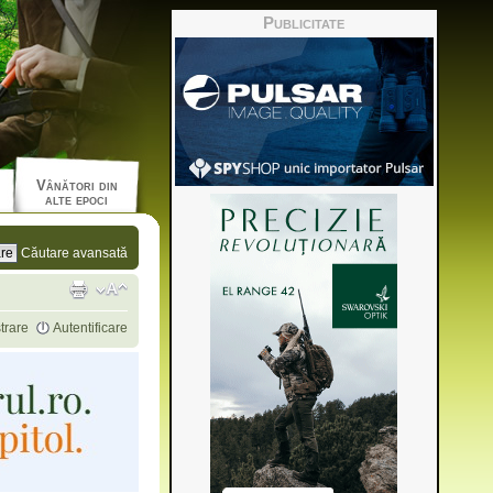
Publicitate
Vânători din
alte epoci
Căutare avansată
trare
Autentificare