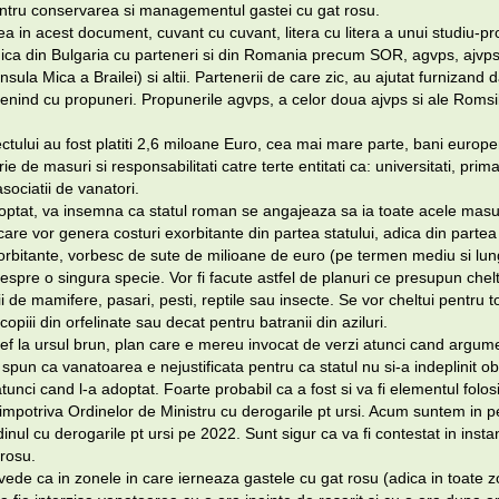
entru conservarea si managementul gastei cu gat rosu.
a in acest document, cuvant cu cuvant, litera cu litera a unui studiu-pr
gica din Bulgaria cu parteneri si din Romania precum SOR, agvps, ajvps
sula Mica a Brailei) si altii. Partenerii de care zic, au ajutat furnizand 
venind cu propuneri. Propunerile agvps, a celor doua ajvps si ale Romsi
ctului au fost platiti 2,6 miloane Euro, cea mai mare parte, bani europe
e de masuri si responsabilitati catre terte entitati ca: universitati, primari
asociatii de vanatori.
doptat, va insemna ca statul roman se angajeaza sa ia toate acele masur
 care vor genera costuri exorbitante din partea statului, adica din partea
orbitante, vorbesc de sute de milioane de euro (pe termen mediu si lun
spre o singura specie. Vor fi facute astfel de planuri ce presupun cheltu
i de mamifere, pasari, pesti, reptile sau insecte. Se vor cheltui pentru
opiii din orfelinate sau decat pentru batranii din aziluri.
 ref la ursul brun, plan care e mereu invocat de verzi atunci cand argu
i spun ca vanatoarea e nejustificata pentru ca statul nu si-a indeplinit obl
unci cand l-a adoptat. Foarte probabil ca a fost si va fi elementul folosit 
 impotriva Ordinelor de Ministru cu derogarile pt ursi. Acum suntem in p
inul cu derogarile pt ursi pe 2022. Sunt sigur ca va fi contestat in insta
 rosu.
evede ca in zonele in care ierneaza gastele cu gat rosu (adica in toate 