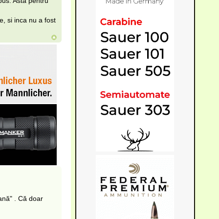
apus. Asta pentru
, si inca nu a fost
ană" . Că doar