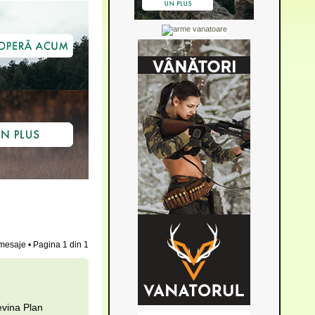
mesaje • Pagina
1
din
1
evina Plan