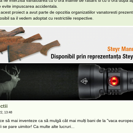
a fie interzisa vanatoarea cu o ora inainte de rasarit si cu o ora dupa 
 evite impuscarea accidentala.
acest proiect a avut parte de opozitia organizatiilor vanatoresti prezente
sibil sa il vedem adoptat cu restrictiile respective.
ctii
2, 13:48
ce să mai inventeze ca să mulgă cât mai mulți bani de la "vaca europe
 se pare uimitor! Ca multe alte lucruri...