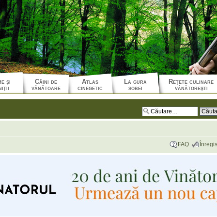
e şi
Câini de
Atlas
La gura
Reţete culinare
iţii
vânătoare
cinegetic
sobei
vânătoreşti
FAQ
Înregis