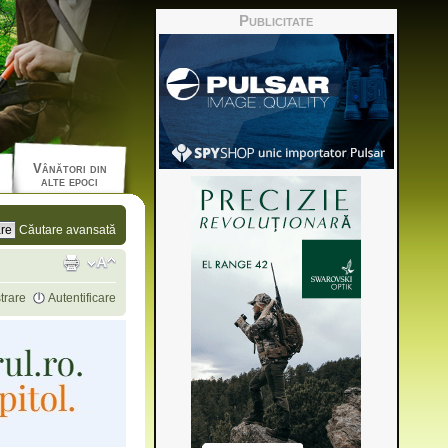
Publicitate
Vânători din
alte epoci
Căutare avansată
trare
Autentificare