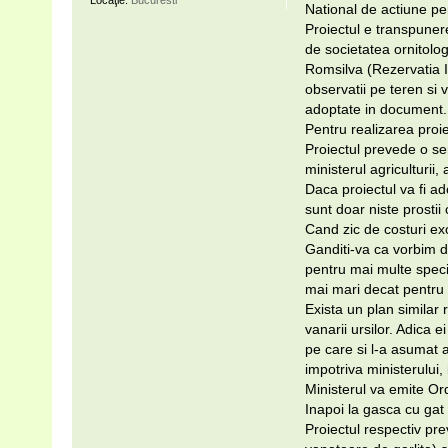
Locaţie:
Bucuresti
National de actiune p
Proiectul e transpunere
de societatea ornitolo
Romsilva (Rezervatia In
observatii pe teren si 
adoptate in document.
Pentru realizarea proie
Proiectul prevede o seri
ministerul agriculturii, 
Daca proiectul va fi a
sunt doar niste prostii
Cand zic de costuri ex
Ganditi-va ca vorbim de
pentru mai multe speci
mai mari decat pentru c
Exista un plan similar
vanarii ursilor. Adica e
pe care si l-a asumat at
impotriva ministerului,
Ministerul va emite Ord
Inapoi la gasca cu gat
Proiectul respectiv pr