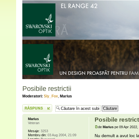
Posibile restrictii
Moderatori:
Sly_Fox
,
Marius
Scrie un răspuns
Posibile restrict
Marius
Veteran
de
Marius
pe 09 Apr 2022, 
Mesaje:
3253
Membru din:
03 Aug 2004, 21:09
Nu demult a avut loc l