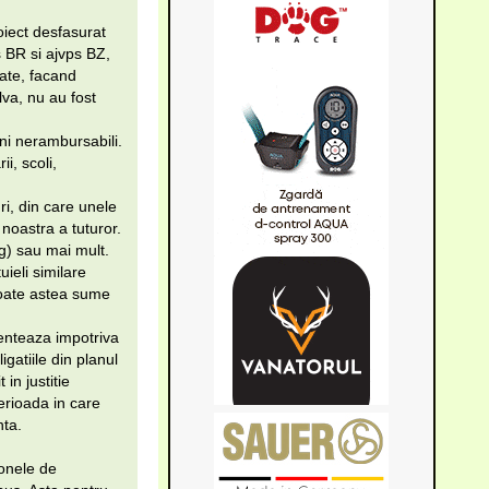
oiect desfasurat
 BR si ajvps BZ,
date, facand
lva, nu au fost
ni nerambursabili.
i, scoli,
i, din care unele
 noastra a tuturor.
g) sau mai mult.
ieli similare
 toate astea sume
menteaza impotriva
igatiile din planul
in justitie
erioada in care
nta.
zonele de