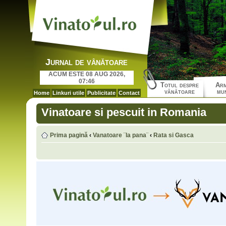
Jurnal de vânătoare
ACUM ESTE 08 AUG 2026,
07:46
Totul despre
Arm
vânătoare
mun
Home
Linkuri utile
Publicitate
Contact
Vinatoare si pescuit in Romania
Prima pagină
‹
Vanatoare ¨la pana¨
‹
Rata si Gasca