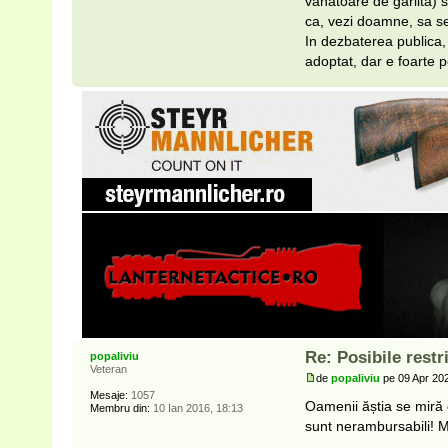
vanatoare de garlita) s
ca, vezi doamne, sa se
In dezbaterea publica, 
adoptat, dar e foarte po
Re: Posibile restri
popaliviu
Veteran
de
popaliviu
pe 09 Apr 202
Mesaje:
1057
Oamenii ăștia se miră 
Membru din:
10 Ian 2016, 18:13
sunt nerambursabili! Mi