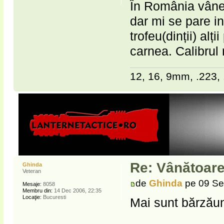
În România vâne
dar mi se pare in
trofeu(dinții) al
carnea. Calibrul
12, 16, 9mm, .223, 
Re: Vânătoare
Ghinda
Veteran
de
Ghinda
pe 09 Se
Mesaje:
8058
Membru din:
14 Dec 2006, 22:35
Locaţie:
Bucuresti
Mai sunt bărzăuni