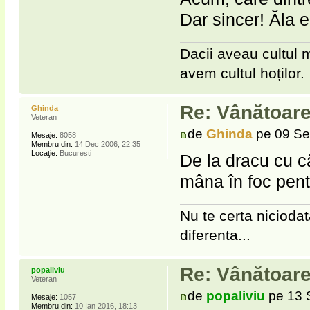
Dar sincer! Ăla e
Dacii aveau cultul m
avem cultul hoților.
Re: Vânătoare
Ghinda
Veteran
de
Ghinda
pe 09 Se
Mesaje:
8058
Membru din:
14 Dec 2006, 22:35
Locaţie:
Bucuresti
De la dracu cu că
mâna în foc pent
Nu te certa niciodat
diferenta...
Re: Vânătoare
popaliviu
Veteran
de
popaliviu
pe 13 
Mesaje:
1057
Membru din:
10 Ian 2016, 18:13