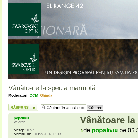
Vânătoare la specia marmotă
Moderatori:
CCM
,
Ghinda
Scrie un răspuns
Vânătoare la
popaliviu
Veteran
de
popaliviu
pe 06 
Mesaje:
1057
Membru din:
10 Ian 2016, 18:13