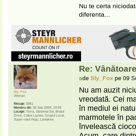
Nu te certa niciodat
diferenta...
Re: Vânătoare
de
Sly_Fox
pe 09 S
Nu am auzit nici
Sly_Fox
Veteran
vreodată. Cei ma
Mesaje:
5861
în mediul ei natu
Membru din:
06 Sep 2008, 19:59
Locaţie:
Terra, Sistemul Sol, Brațul
marmotele în pac
Orion, Calea Lactee, Grupul Local,
Super-roiul Virgo, Laniakea
învelească cioco
Acum, care dintr