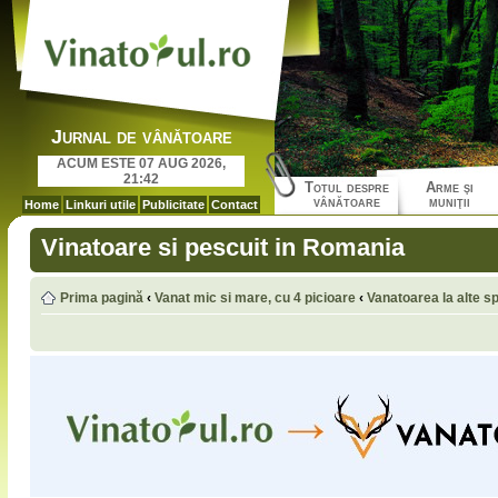
Jurnal de vânătoare
ACUM ESTE 07 AUG 2026,
21:42
Totul despre
Arme şi
vânătoare
muniţii
Home
Linkuri utile
Publicitate
Contact
Vinatoare si pescuit in Romania
Prima pagină
‹
Vanat mic si mare, cu 4 picioare
‹
Vanatoarea la alte sp