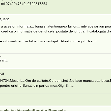
 tel 0742047540, 0722817854
6, 16:30
 acestor informatii... buna si atentionarea lui jon... intr-adevar jon po
 cred ca o informatie de genul celei postate de ionut ar fi catalogata d
informatii ar fi in folosul si avantajul cititorilor intregului forum.
--
art...
0:28
44734.Meserias.Om de calitate.Cu bun simt .Nu face munca patriotica.
pentru oricine.Sunati din partea mea:Gigi Sima.
ne ale taxidermistilor din Romania