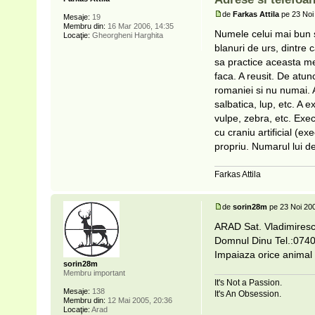
de
Farkas Attila
pe 23 Noi
Mesaje:
19
Membru din:
16 Mar 2006, 14:35
Numele celui mai bun sp
Locaţie:
Gheorgheni Harghita
blanuri de urs, dintre
sa practice aceasta mes
faca. A reusit. De atun
romaniei si nu numai. 
salbatica, lup, etc. A 
vulpe, zebra, etc. Exec
cu craniu artificial (e
propriu. Numarul lui d
Farkas Attila
de
sorin28m
pe 23 Noi 200
ARAD Sat. Vladimires
Domnul Dinu Tel.:074
Impaiaza orice animal s
sorin28m
Membru important
It's Not a Passion.
Mesaje:
138
It's An Obsession.
Membru din:
12 Mai 2005, 20:36
Locaţie:
Arad