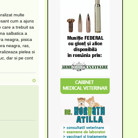
ralizat multe
resant cum a ajuns
 care a trebuit sa
una salbatica a
ra neagra, pisica
pra neagra, ras,
ralizeaza pielea si
uc, dar si pe cont