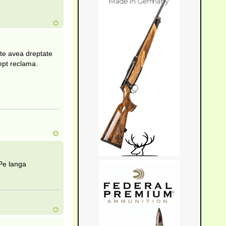
ate avea dreptate
rept reclama.
Pe langa