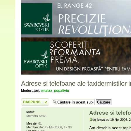
Adrese si telefoane ale taxidermistilor in
Moderatori:
mialxx
,
popaliviu
Scrie un răspuns
Adrese si telefo
Ionut
Membru activ
de
Ionut
pe 19 Noi 2006, 2
Mesaje:
61
Membru din:
19 Mai 2006, 17:30
Am deschis acest topic