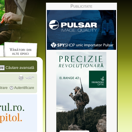
Publicitate
Vânători din
alte epoci
Căutare avansată
trare
Autentificare