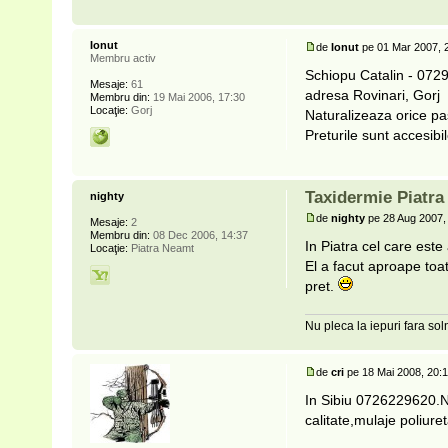
Ionut
de
Ionut
pe 01 Mar 2007, 
Membru activ
Schiopu Catalin - 07
Mesaje:
61
adresa Rovinari, Gorj
Membru din:
19 Mai 2006, 17:30
Locaţie:
Gorj
Naturalizeaza orice pa
Preturile sunt accesibi
Taxidermie Piatr
nighty
de
nighty
pe 28 Aug 2007,
Mesaje:
2
Membru din:
08 Dec 2006, 14:37
In Piatra cel care est
Locaţie:
Piatra Neamt
El a facut aproape toat
pret.
Nu pleca la iepuri fara sol
de
cri
pe 18 Mai 2008, 20:
In Sibiu 0726229620.Na
calitate,mulaje poliur