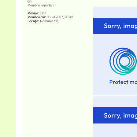
cri
Membru important
Mesaje:
128
Membru din:
08 Iul 2007, 06:42
Locaţie:
Romania.Sb.