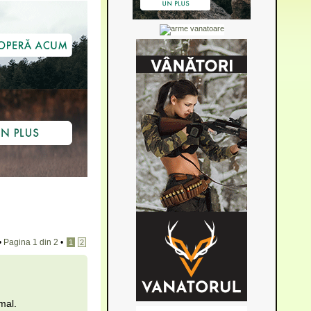
•
Pagina
1
din
2
•
1
2
mal.