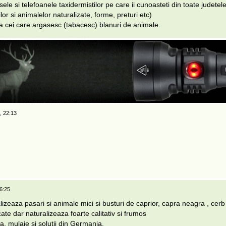
ele si telefoanele taxidermistilor pe care ii cunoasteti din toate judetele ta
lor si animalelor naturalizate, forme, preturi etc)
la cei care argasesc (tabacesc) blanuri de animale.
, 22:13
6:25
zeaza pasari si animale mici si busturi de caprior, capra neagra , cerb
cate dar naturalizeaza foarte calitativ si frumos
la, mulaje si solutii din Germania.