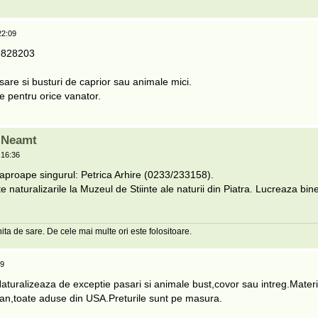
22:09
29828203
sare si busturi de caprior sau animale mici.
le pentru orice vanator.
a Neamt
 16:36
e aproape singurul: Petrica Arhire (0233/233158).
e naturalizarile la Muzeul de Stiinte ale naturii din Piatra. Lucreaza bine
nita de sare. De cele mai multe ori este folositoare.
19
turalizeaza de exceptie pasari si animale bust,covor sau intreg.Materia
etan,toate aduse din USA.Preturile sunt pe masura.