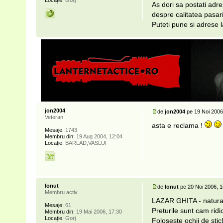
Locaţie:
Gorj
As dori sa postati adres
despre calitatea pasari
Puteti pune si adrese 
jon2004
de
jon2004
pe 19 Noi 2006
Veteran
asta e reclama !
Mesaje:
1743
Membru din:
19 Aug 2004, 12:04
Locaţie:
BARLAD,VASLUI
Ionut
de
Ionut
pe 20 Noi 2006, 1
Membru activ
LAZAR GHITA - naturali
Mesaje:
61
Preturile sunt cam ridi
Membru din:
19 Mai 2006, 17:30
Locaţie:
Gorj
Foloseste ochii de stic