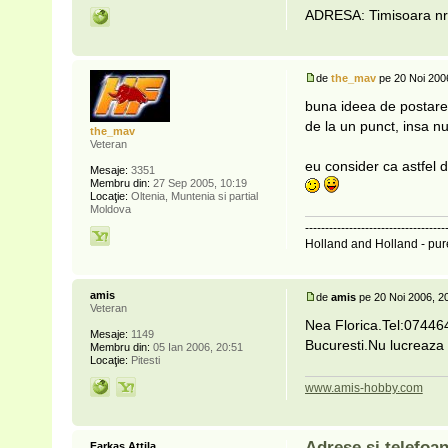
ADRESA: Timisoara nr
de
the_mav
pe 20 Noi 200
buna ideea de postare a
de la un punct, insa nu
the_mav
Veteran
eu consider ca astfel de 
Mesaje:
3351
Membru din:
27 Sep 2005, 10:19
Locaţie:
Oltenia, Muntenia si partial
Moldova
-----------------------------------
Holland and Holland - pure 
amis
de
amis
pe 20 Noi 2006, 2
Veteran
Nea Florica.Tel:07446
Mesaje:
1149
Bucuresti.Nu lucreaza 
Membru din:
05 Ian 2006, 20:51
Locaţie:
Pitesti
www.amis-hobby.com
Adrese si telefoa
Farkas Attila