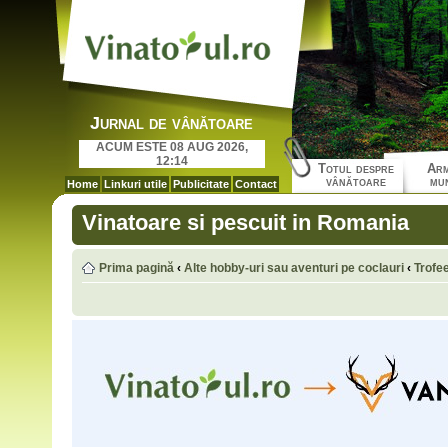
Jurnal de vânătoare
ACUM ESTE 08 AUG 2026,
12:14
Totul despre
Arm
vânătoare
mun
Home
Linkuri utile
Publicitate
Contact
Vinatoare si pescuit in Romania
Prima pagină
‹
Alte hobby-uri sau aventuri pe coclauri
‹
Trofe