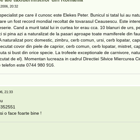
 2006, 20:32
ecialist pe care il cunosc este Elekes Peter. Bunicul si tatal lui au natu
 care un fost record mondial recoltat de tovarasul Ceausescu. Este inte
erie. Cand a murit tatal lui in curtea lor erau cca. 10 blanuri de urs, pe
ci si pina azi a naturalizat de la pasari aproape toate mamiferele din fa
A naturalizat porc domestic, zimbru, cerb comun, ursi, cerb lopatar, cap
executat covor din piele de caprior, cerb comun, cerb lopatar, mistret, ca
uta si bust din orice specie. La trofeele exceptionale de carnivore, natu
xecutat de el). Momentan lucreaza in cadrul Directiei Silvice Miercurea Ci
e telefon este 0744 980 916.
6, 21:33
cu
0352551
i o face foarte bine !