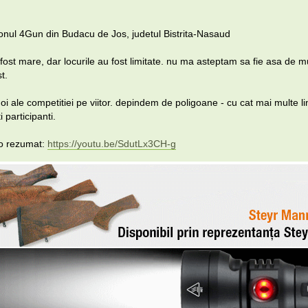
gonul 4Gun din Budacu de Jos, judetul Bistrita-Nasaud
fost mare, dar locurile au fost limitate. nu ma asteptam sa fie asa de m
t.
oi ale competitiei pe viitor. depindem de poligoane - cu cat mai multe li
 participanti.
eo rezumat:
https://youtu.be/SdutLx3CH-g