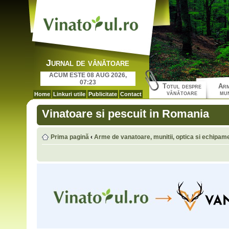
Jurnal de vânătoare
ACUM ESTE 08 AUG 2026,
07:23
Totul despre
Arm
vânătoare
mun
Home
Linkuri utile
Publicitate
Contact
Vinatoare si pescuit in Romania
Prima pagină
‹
Arme de vanatoare, munitii, optica si echipam