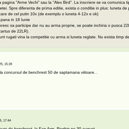
a pagina "Arme Vechi" sau la "Alex Bird". La inscriere se va comunica ti
lunetei. Spre diferenta de prima editie, exista o conditie in plus: luneta d
care de cel putin 10x (de exemplu o luneta 4-12x e ok)
 pana in 18 Iunie
oresc sa participe dar nu au arma proprie, se poate inchiria o pusca 22
 cartus de 22LR).
 sunt rugati vina la competitie cu arma si luneta reglate. Nu exista timp de
25, 15:28
 la concursul de benchrest 50 de saptamana viitoare...
5, 17:44
urs de benchrest, la Fan Arm, Reghin pe 30 august