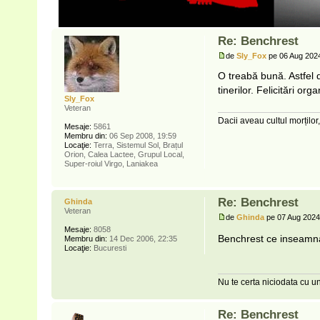
Re: Benchrest
de
Sly_Fox
pe 06 Aug 2024
O treabă bună. Astfel 
tinerilor. Felicitări orga
Sly_Fox
Veteran
Dacii aveau cultul morților,
Mesaje:
5861
Membru din:
06 Sep 2008, 19:59
Locaţie:
Terra, Sistemul Sol, Brațul
Orion, Calea Lactee, Grupul Local,
Super-roiul Virgo, Laniakea
Re: Benchrest
Ghinda
Veteran
de
Ghinda
pe 07 Aug 2024
Mesaje:
8058
Benchrest ce inseamna? 
Membru din:
14 Dec 2006, 22:35
Locaţie:
Bucuresti
Nu te certa niciodata cu un
Re: Benchrest