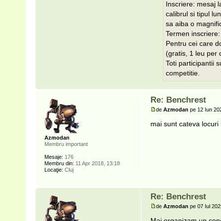
Inscriere: mesaj l
calibrul si tipul 
sa aiba o magnifi
Termen inscriere:
Pentru cei care d
(gratis, 1 leu per
Toti participantii
competitie.
Re: Benchrest
de
Azmodan
pe 12 Iun 20
mai sunt cateva locuri
Azmodan
Membru important
Mesaje:
176
Membru din:
11 Apr 2018, 13:18
Locaţie:
Cluj
Re: Benchrest
de
Azmodan
pe 07 Iul 202
Mai organizam un conc