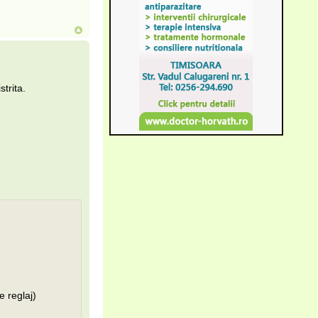
trita.
e reglaj)