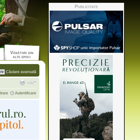
Publicitate
Vânători din
alte epoci
Căutare avansată
trare
Autentificare