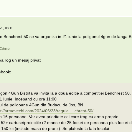
25, 08:11
 de Benchrest 50 se va organiza in 21 iunie la poligonul 4gun de langa Bis
XZSm5
 va rog un mesaj privat
ebook:
gon 4Gun Bistrita va invita la a doua editie a competitiei Benchrest 50.
1 Iunie. Incepand cu ora 11:00
ul de poligoane 4Gun din Budacu de Jos, BN
s://armevechi.com/2024/06/23/regula ... chrest-50/
m 16 persoane. Vor avea prioritate cei care trag cu arma proprie
 52+ cartuse/proiectile (2 manse de 25 focuri de persoana plus focuri d
 150 lei (include masa de pranz). Se plateste la fata locului.