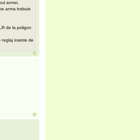
pul armei,
e pe arma trebuie
LR de la poligon
 reglaj inainte de