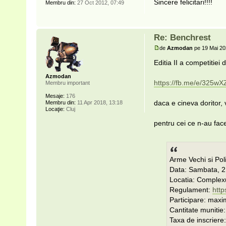
Sincere felicitari!!!!
Membru din:
27 Oct 2012, 07:49
Re: Benchrest
de
Azmodan
pe 19 Mai 20
Editia II a competitiei
Azmodan
https://fb.me/e/325w
Membru important
Mesaje:
176
daca e cineva doritor,
Membru din:
11 Apr 2018, 13:18
Locaţie:
Cluj
pentru cei ce n-au fac
Arme Vechi si Poli
Data: Sambata, 2
Locatia: Complex
Regulament:
http
Participare: maxi
Cantitate munitie:
Taxa de inscriere: