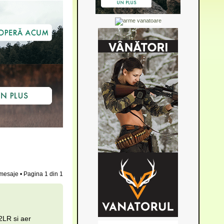
mesaje • Pagina
1
din
1
2LR si aer