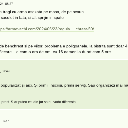
24, 08:27
 tragi cu arma asezata pe masa, de pe scaun.
culet in fata, si alt sprijin in spate
tps://armevechi.com/2024/06/23/regula ... chrest-50/
 de benchrest si pe viitor. problema e poligoanele. la bistrita sunt doar 4
fiecare... e cam o ora de om. cu 16 oameni a durat cam 5 ore.
, 07:49
popularizat și aici. Și primii înscriși, primii serviți. Sau organizezi mai mu
 prost. S-ar putea cei din jur sa nu vada diferenta...
 13:37