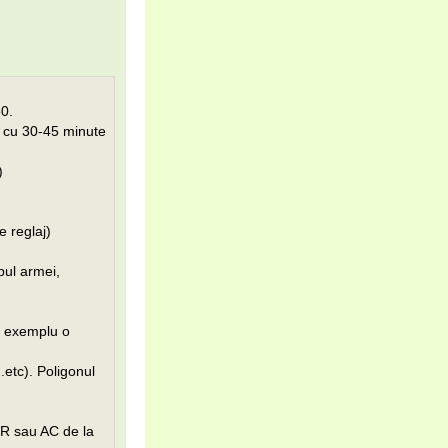
50.
n cu 30-45 minute
)
e reglaj)
pul armei,
e exemplu o
.etc). Poligonul
LR sau AC de la