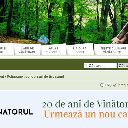
e şi
Câini de
Atlas
La gura
Reţete culinare
iţii
vânătoare
cinegetic
sobei
vânătoreşti
ent
‹
Poligoane , concursuri de tir , samd
FAQ
Înregis