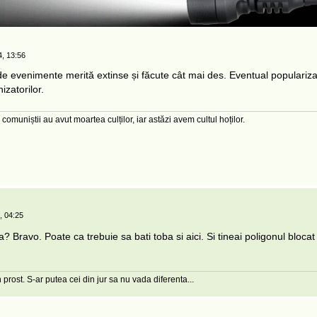
, 13:56
de evenimente merită extinse și făcute cât mai des. Eventual populariza
nizatorilor.
 comuniștii au avut moartea culților, iar astăzi avem cultul hoților.
, 04:25
Bravo. Poate ca trebuie sa bati toba si aici. Si tineai poligonul blocat
 prost. S-ar putea cei din jur sa nu vada diferenta...