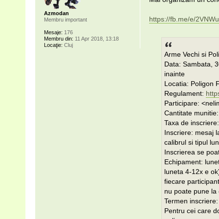
Azmodan
https://fb.me/e/2VNW
Membru important
Mesaje:
176
Membru din:
11 Apr 2018, 13:18
Locaţie:
Cluj
Arme Vechi si Poli
Data: Sambata, 30
inainte
Locatia: Poligon
Regulament:
http
Participare: <neli
Cantitate munitie:
Taxa de inscriere:
Inscriere: mesaj l
calibrul si tipul lun
Inscrierea se poat
Echipament: lune
luneta 4-12x e ok
fiecare participan
nu poate pune la 
Termen inscriere:
Pentru cei care d