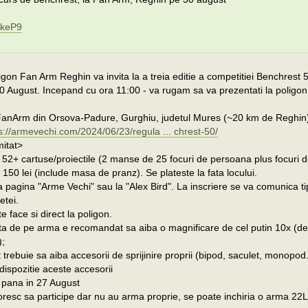
ukeP9
gon Fan Arm Reghin va invita la a treia editie a competitiei Benchrest 
 August. Incepand cu ora 11:00 - va rugam sa va prezentati la poligo
 FanArm din Orsova-Padure, Gurghiu, judetul Mures (~20 km de Reghin
s://armevechi.com/2024/06/23/regula ... chrest-50/
mitat>
 52+ cartuse/proiectile (2 manse de 25 focuri de persoana plus focuri d
 150 lei (include masa de pranz). Se plateste la fata locului.
a pagina "Arme Vechi" sau la "Alex Bird". La inscriere se va comunica ti
etei.
e face si direct la poligon.
ta de pe arma e recomandat sa aiba o magnificare de cel putin 10x (d
);
t trebuie sa aiba accesorii de sprijinire proprii (bipod, saculet, monopod.
dispozitie aceste accesorii
 pana in 27 August
oresc sa participe dar nu au arma proprie, se poate inchiria o arma 22