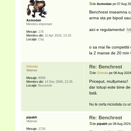
de
Azmodan
pe 07 Aug 20
Benchrest inseamna ca
arma sta pe bipod sau sa
Azmodan
Membru important
aici e regulamentul:
ht
Mesaje:
176
Membru din:
11 Apr 2018, 13:18
Locaţie:
Cluj
o sa mai fie competitii
la 2 manse de 20 min 
Re: Benchrest
Ghinda
Veteran
de
Ghinda
pe 08 Aug 2024
Mesaje:
8058
Priceput, mulțumesc!
Membru din:
14 Dec 2006, 22:35
Locaţie:
Bucuresti
dar totuși este bine de 
listă.
Nu te certa niciodata cu un
Re: Benchrest
pipabh
Veteran
de
pipabh
pe 08 Aug 2024,
Mesaje:
1726