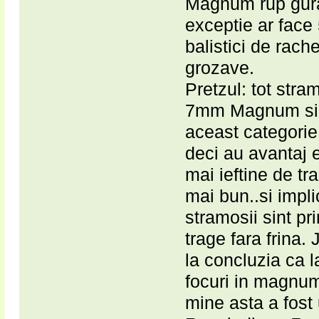
Magnum rup gura 
exceptie ar face
balistici de rach
grozave.
Pretzul: tot stra
7mm Magnum si 3
aceast categorie
deci au avantaj 
mai ieftine de tra
mai bun..si impl
stramosii sint p
trage fara frina
la concluzia ca 
focuri in magnum
mine asta a fost