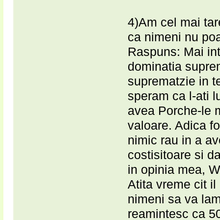
4)Am cel mai ta
ca nimeni nu poa
Raspuns: Mai intii
dominatia suprem
suprematzie in te
speram ca l-ati lu
avea Porche-le 
valoare. Adica fo
nimic rau in a a
costisitoare si d
in opinia mea, W
Atita vreme cit i
nimeni sa va lam
reamintesc ca 5