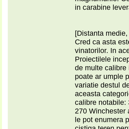
in carabine lever
[Distanta medie,
Cred ca asta est
vinatorilor. In a
Proiectilele ince
de multe calibre 
poate ar umple pa
variatie destul d
aceasta categorie
calibre notabile
270 Winchester a
le pot enumera p
cistiga teren pent