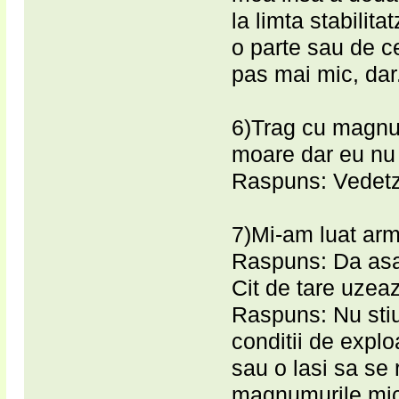
la limta stabilita
o parte sau de c
pas mai mic, dar.
6)Trag cu magnum
moare dar eu nu
Raspuns: Vedetzi
7)Mi-am luat arm
Raspuns: Da asa
Cit de tare uze
Raspuns: Nu stiu
conditii de explo
sau o lasi sa se r
magnumurile mici