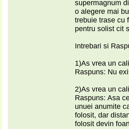
supermagnum din
o alegere mai bun
trebuie trase cu f
pentru solist cit 
Intrebari si Rasp
1)As vrea un cal
Raspuns: Nu exi
2)As vrea un cal
Raspuns: Asa ceva
unuei anumite cat
folosit, dar dist
folosit devin foa