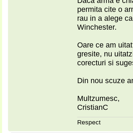
Daca arma e chia
permita cite o ar
rau in a alege c
Winchester.
Oare ce am uitat?
gresite, nu uitat
corecturi si suges
Din nou scuze ant
Multzumesc,
CristianC
Respect