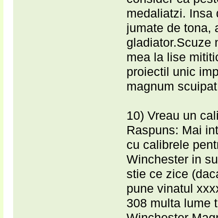
medaliatzi. Insa 
jumate de tona, 
gladiator.Scuze 
mea la lise mitit
proiectil unic im
magnum scuipat 
10) Vreau un cal
Raspuns: Mai int
cu calibrele pen
Winchester in s
stie ce zice (daca
pune vinatul xxxx
308 multa lume 
Winchester Magnu