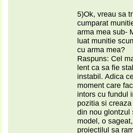
5)Ok, vreau sa t
cumparat munitie 
arma mea sub- M
luat munitie scu
cu arma mea?
Raspuns: Cel mai
lent ca sa fie st
instabil. Adica c
moment care fac 
intors cu fundul 
pozitia si creaz
din nou glontzul
model, o sageat,
proiectilul sa ra