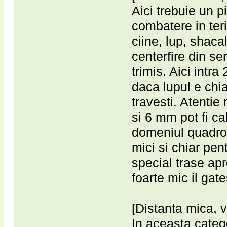
Aici trebuie un p
combatere in teri
ciine, lup, shacal
centerfire din s
trimis. Aici intra
daca lupul e chi
travesti. Atentie
si 6 mm pot fi ca
domeniul quadro-
mici si chiar pen
special trase apr
foarte mic il gat
[Distanta mica, 
In aceasta catego