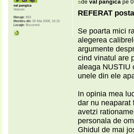
de
val pangica
pe 0
val pangica
Veteran
REFERAT posta
Mesaje:
863
Membru din:
05 Mai 2008, 16:15
Locaţie:
Bucuresti
Se poarta mici ra
alegerea calibrel
argumente despre
cind vinatul are
aleaga NUSTIU cal
unele din ele apa
In opinia mea luc
dar nu neaparat 
avetzi rationamen
personala de om 
Ghidul de mai jos