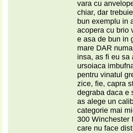
vara cu anvelope
chiar, dar trebui
bun exemplu in a
acopera cu brio 
e asa de bun in 
mare DAR numai l
insa, as fi eu sa
ursoiaca imbufna
pentru vinatul gr
zice, fie, capra 
degraba daca e s
as alege un calib
categorie mai mi
300 Winchester 
care nu face dist