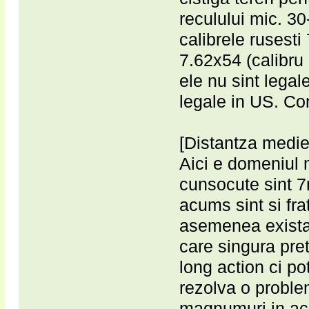
reculului mic. 30
calibrele rusesti
7.62x54 (calibru
ele nu sint legal
legale in US. Cons
[Distantza medie
Aici e domeniul 
cunsocute sint
acums sint si fr
asemenea exista
care singura pret
long action ci po
rezolva o proble
magnumuri in ace