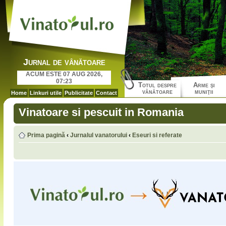
Jurnal de vânătoare
ACUM ESTE 07 AUG 2026,
07:23
Totul despre
Arme şi
vânătoare
muniţii
Home
Linkuri utile
Publicitate
Contact
Vinatoare si pescuit in Romania
Prima pagină
‹
Jurnalul vanatorului
‹
Eseuri si referate