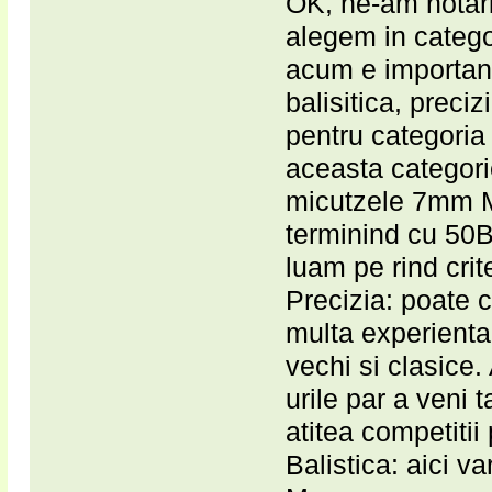
OK, ne-am hotari
alegem in categ
acum e important
balisitica, preci
pentru categoria
aceasta categor
micutzele 7mm
terminind cu 50B
luam pe rind crite
Precizia: poate 
multa experient
vechi si clasic
urile par a veni t
atitea competitii 
Balistica: aici 