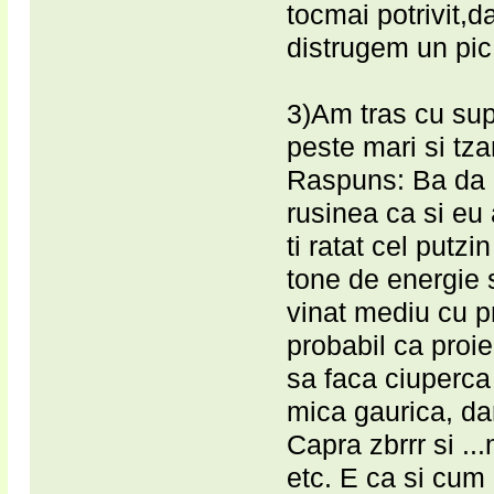
tocmai potrivit,
distrugem un pic 
3)Am tras cu sup
peste mari si tza
Raspuns: Ba da a-
rusinea ca si eu 
ti ratat cel put
tone de energie 
vinat mediu cu pr
probabil ca proi
sa faca ciuperc
mica gaurica, da
Capra zbrrr si ..
etc. E ca si cum 