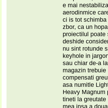
e mai nestabilizat
aerodinmice care
ci is tot schimba
zbor, ca un hopa 
proiectilul poate
deshide consider
nu sint rotunde 
keyhole in jargon 
sau chiar de-a la
magazin trebuie l
compensati greut
asa numitle Ligh
Heavy Magnum 
tineti la greutate
mea insa a doua 