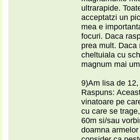
ultrarapide. Toat
acceptatzi un pic
mea e importanta 
focuri. Daca ras
prea mult. Daca r
cheltuiala cu sc
magnum mai umi
9)Am lisa de 12,
Raspuns: Aceasta
vinatoare pe care 
cu care se trage,
60m si/sau vorbi
doamna armelor
consider ca peste