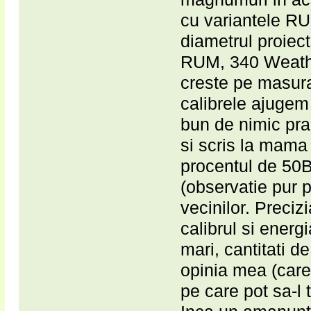
cu variantele R
diametrul proie
RUM, 340 Weather
creste pe masura 
calibrele ajuge
bun de nimic prac
si scris la mama 
procentul de 50
(observatie pur p
vecinilor. Preci
calibrul si energ
mari, cantitati d
opinia mea (care 
pe care pot sa-l 