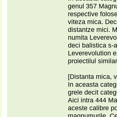
genul 357 Magnu
respective folose
viteza mica. Deci
distantze mici. 
numita Leverevolu
deci balistica s-
Leverevolution e
proiectilul simil
[Distanta mica, 
In aceasta categor
grele decit categ
Aici intra 444 Ma
aceste calibre po
magnumurile. Cel