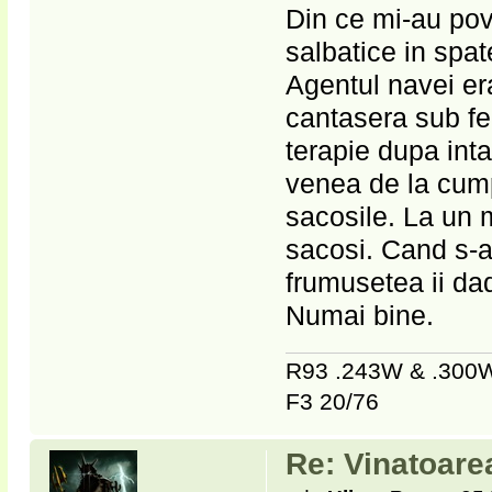
Din ce mi-au pove
salbatice in spat
Agentul navei era
cantasera sub fe
terapie dupa int
venea de la cump
sacosile. La un 
sacosi. Cand s-a 
frumusetea ii da
Numai bine.
R93 .243W & .30
F3 20/76
Re: Vinatoare