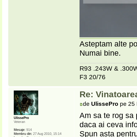
Asteptam alte pov
Numai bine.
R93 .243W & .30
F3 20/76
Re: Vinatoare
de
UlissePro
pe 25 
Am sa te rog sa 
UlissePro
Veteran
daca ai ceva info
Mesaje:
914
Spun asta pentru
Membru din:
27 Aug 2010, 15:14