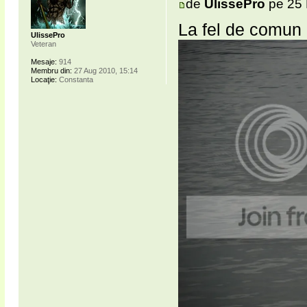
de
UlissePro
pe 25 
La fel de comun 
UlissePro
Veteran
Mesaje:
914
Membru din:
27 Aug 2010, 15:14
Locaţie:
Constanta