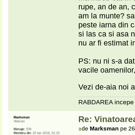
rupe, an de an, c
am la munte? sau
peste iarna din c
si las ca si asa
nu ar fi estimat i
PS: nu ni s-a dat
vacile oamenilor,
Vezi de-aia noi a
RABDAREA incepe 
Re: Vinatoare
Marksman
Veteran
de
Marksman
pe 26
Mesaje:
339
Membru din:
20 Ian 2016, 01:15