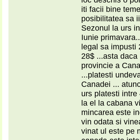
iti facii bine tem
posibilitatea sa ii
Sezonul la urs i
Iunie primavara.
legal sa impusti 
28$ ...asta daca 
provincie a Canad
...platesti undev
Canadei ... atunc
urs platesti intr
la el la cabana v
mincarea este in
vin odata si vinea
vinat ul este pe m