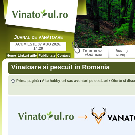
Jurnal de vânătoare
ACUM ESTE 07 AUG 2026,
14:29
Totul despre
Arme şi
vânătoare
muniţii
Home
Linkuri utile
Publicitate
Contact
Vinatoare si pescuit in Romania
Prima pagină
‹
Alte hobby-uri sau aventuri pe coclauri
‹
Oferte si disc