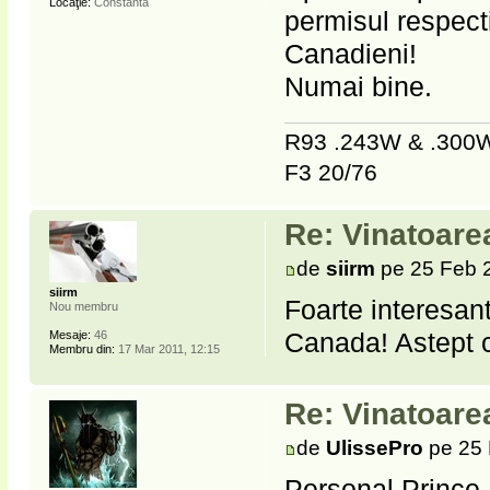
Locaţie:
Constanta
permisul respec
Canadieni!
Numai bine.
R93 .243W & .30
F3 20/76
Re: Vinatoare
de
siirm
pe 25 Feb 
siirm
Foarte interesan
Nou membru
Canada! Astept c
Mesaje:
46
Membru din:
17 Mar 2011, 12:15
Re: Vinatoare
de
UlissePro
pe 25 
Personal Prince R