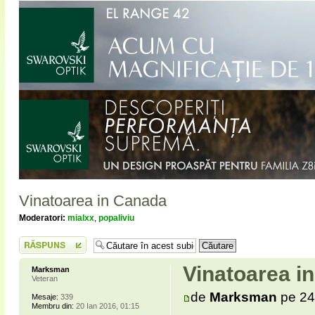
Vinatoarea in Canada
Moderatori:
mialxx
,
popaliviu
Scrie un răspuns
Vinatoarea i
Marksman
Veteran
de
Marksman
pe 24
Mesaje:
339
Membru din:
20 Ian 2016, 01:15