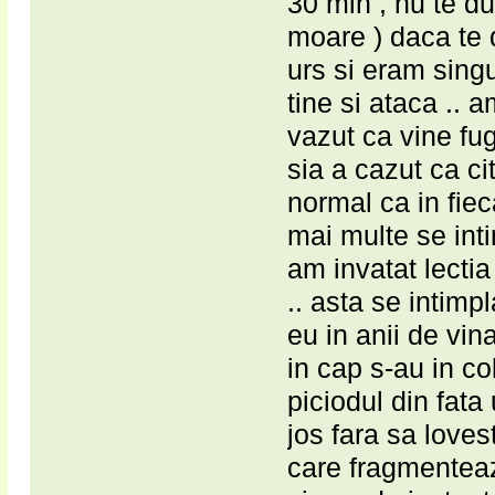
30 min , nu te du
moare ) daca te 
urs si eram singu
tine si ataca .. 
vazut ca vine fug
sia a cazut ca ci
normal ca in fiec
mai multe se int
am invatat lectia
.. asta se intimp
eu in anii de vin
in cap s-au in col
piciodul din fata
jos fara sa lovest
care fragmenteaz