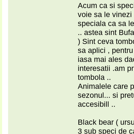
Acum ca si speci 
voie sa le vinezi 
speciala ca sa le
.. astea sint Bufa
) Sint ceva tombo
sa aplici , pentr
iasa mai ales dac
interesatii .am pr
tombola ..
Animalele care po
sezonul... si pre
accesibill ..
Black bear ( ursu
3 sub speci de ca