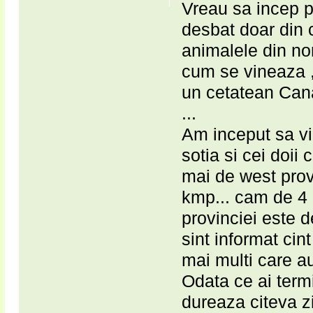
Vreau sa incep p
desbat doar din c
animalele din nor
cum se vineaza , l
un cetatean Cana
...
Am inceput sa vi
sotia si cei doii
mai de west prov
kmp... cam de 4 
provinciei este d
sint informat cint
mai multi care au
Odata ce ai termi
dureaza citeva zi