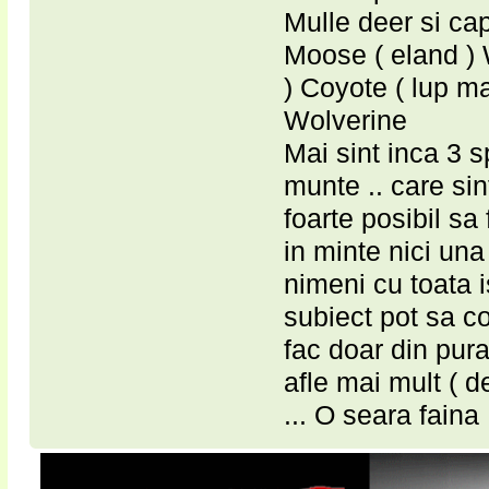
Mulle deer si ca
Moose ( eland ) W
) Coyote ( lup ma
Wolverine
Mai sint inca 3 
munte .. care sint
foarte posibil sa 
in minte nici un
nimeni cu toata i
subiect pot sa co
fac doar din pura
afle mai mult ( 
... O seara faina !