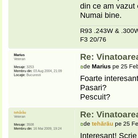
din ce am vazut e
Numai bine.
R93 .243W & .30
F3 20/76
Re: Vinatoare
Marius
Veteran
de
Marius
pe 25 Feb
Mesaje:
3253
Membru din:
03 Aug 2004, 21:09
Locaţie:
Bucuresti
Foarte interesant
Pasari?
Pescuit?
Re: Vinatoare
tehărău
Veteran
de
tehărău
pe 25 Fe
Mesaje:
3508
Membru din:
16 Mai 2009, 19:24
Interesant! Scrie