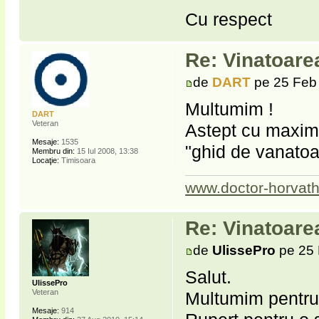
Cu respect
Re: Vinatoare
de
DART
pe 25 Feb 
Multumim !
DART
Veteran
Astept cu maxim d
Mesaje:
1535
"ghid de vanato
Membru din:
15 Iul 2008, 13:38
Locaţie:
Timisoara
www.doctor-horvath
Re: Vinatoare
de
UlissePro
pe 25 
Salut.
UlissePro
Veteran
Multumim pentru 
Mesaje:
914