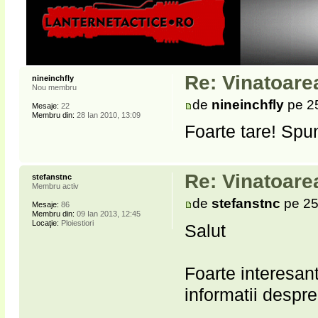
Re: Vinatoare
nineinchfly
Nou membru
de
nineinchfly
pe 2
Mesaje:
22
Membru din:
28 Ian 2010, 13:09
Foarte tare! Spu
Re: Vinatoare
stefanstnc
Membru activ
de
stefanstnc
pe 25
Mesaje:
86
Membru din:
09 Ian 2013, 12:45
Locaţie:
Ploiestiori
Salut
Foarte interesant
informatii despr