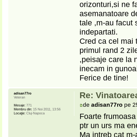
orizonturi,si ne f
asemanatoare de 
tale ,m-au facut 
indepartati.
Cred ca cel mai t
primul rand 2 zi
,peisaje care la 
inecam in gunoaie
Ferice de tine!
Re: Vinatoare
adisan77ro
Veteran
de
adisan77ro
pe 2
Mesaje:
771
Membru din:
15 Noi 2011, 13:56
Locaţie:
Cluj-Napoca
Foarte frumoasa 
ptr un urs ma e
Ma intreb cat m-