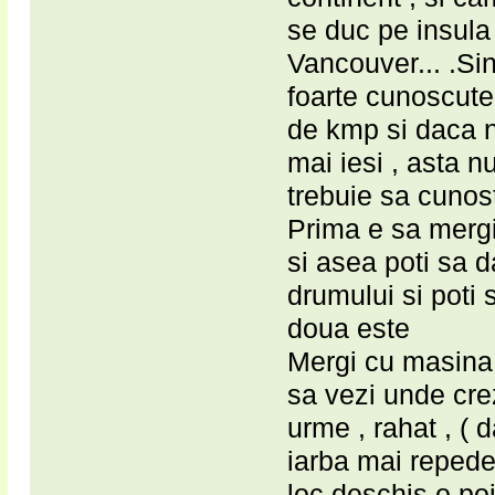
se duc pe insula
Vancouver... .Si
foarte cunoscute
de kmp si daca nu
mai iesi , asta n
trebuie sa cunost
Prima e sa mergi
si asea poti sa 
drumului si poti s
doua este
Mergi cu masina i
sa vezi unde cre
urme , rahat , (
iarba mai repede 
loc deschis o poi