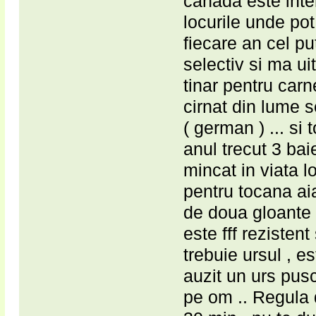
canada este inter
locurile unde pot
fiecare an cel pu
selectiv si ma ui
tinar pentru carn
cirnat din lume s
( german ) ... si
anul trecut 3 ba
mincat in viata lo
pentru tocana ai
de doua gloante .
este fff rezisten
trebuie ursul , e
auzit un urs pusc
pe om .. Regula d