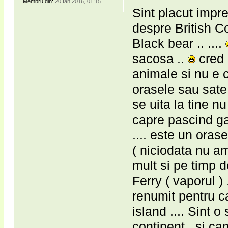
Membru din:
20 Ian 2016, 01:15
Sint placut impr
despre British C
Black bear .. ....
sacosa ..
cred 
animale si nu e 
orasele sau sate 
se uita la tine n
capre pascind ga
.... este un orase
( niciodata nu am
mult si pe timp d
Ferry ( vaporul )
renumit pentru ca
island .... Sint 
continent , si ca