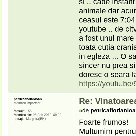
si .. cade instan
animale dar acu
ceasul este 7:04
youtube .. de cit
a fost unul mare 
toata cutia crani
in egleza ... O s
sincer nu prea s
doresc o seara 
https://youtu.b
Re: Vinatoare
petricaflorianioan
Membru important
de
petricaflorianio
Mesaje:
155
Membru din:
06 Feb 2012, 09:22
Locaţie:
Marghita(BH)
Foarte frumos!
Multumim pentru 