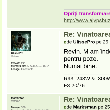
Opriți transformare
http://www.ajvpsbuz
Re: Vinatoare
de
UlissePro
pe 25 
Revin. M am înde
UlissePro
Veteran
pentru poze.
Mesaje:
914
Numai bine.
Membru din:
27 Aug 2010, 15:14
Locaţie:
Constanta
R93 .243W & .30
F3 20/76
Re: Vinatoare
Marksman
Veteran
de
Marksman
pe 25
Mesaje:
339