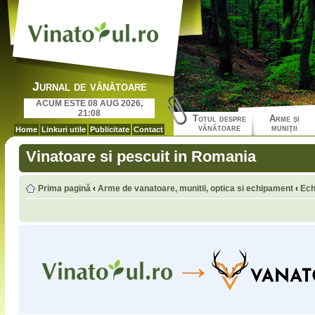
Jurnal de vânătoare
ACUM ESTE 08 AUG 2026,
21:08
Totul despre
Arme şi
vânătoare
muniţii
Home
Linkuri utile
Publicitate
Contact
Vinatoare si pescuit in Romania
Prima pagină
‹
Arme de vanatoare, munitii, optica si echipament
‹
Ech