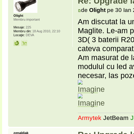
Re: Upgrade l
de
Olight
pe 30 Ian 
Olight
Am discutat la u
Membru important
Mesaje:
225
Maglite. Le-am p
Membru din:
18 Aug 2010, 22:10
Locaţie:
DEVA
3D( 3 baterii R2
cateva comparati
Am masurat de l
modulul cu led a
necesar, las poz
Armytek
JetBeam
J
zenaldiak