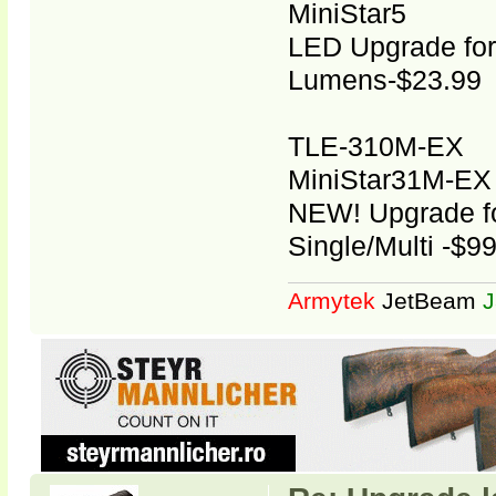
MiniStar5
LED Upgrade for
Lumens-$23.99
TLE-310M-EX
MiniStar31M-EX
NEW! Upgrade fo
Single/Multi -$9
Armytek
JetBeam
J