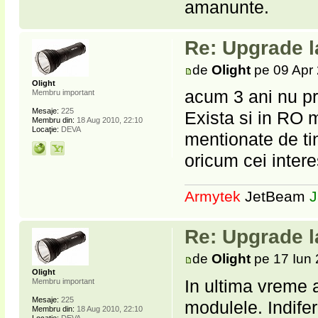
amanunte.
Re: Upgrade l
de
Olight
pe 09 Apr 
Olight
acum 3 ani nu pr
Membru important
Mesaje:
225
Exista si in RO 
Membru din:
18 Aug 2010, 22:10
Locaţie:
DEVA
mentionate de ti
oricum cei intere
Armytek
JetBeam
J
Re: Upgrade l
de
Olight
pe 17 Iun 
Olight
In ultima vreme 
Membru important
Mesaje:
225
modulele. Indifer
Membru din:
18 Aug 2010, 22:10