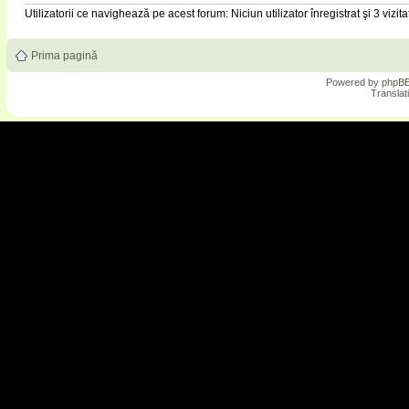
Utilizatorii ce navighează pe acest forum: Niciun utilizator înregistrat şi 3 vizita
Prima pagină
Powered by
phpB
Translat