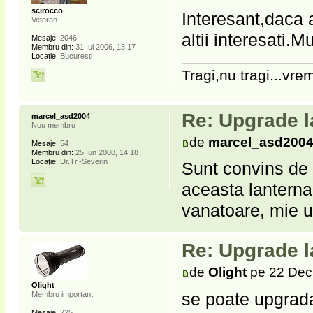
scirocco
Interesant,daca a
Veteran
altii interesati.
Mesaje:
2046
Membru din:
31 Iul 2006, 13:17
Locaţie:
Bucuresti
Tragi,nu tragi...vrem
Re: Upgrade l
marcel_asd2004
Nou membru
de
marcel_asd200
Mesaje:
54
Membru din:
25 Iun 2008, 14:18
Locaţie:
Dr.Tr.-Severin
Sunt convins de 
aceasta lanterna f
vanatoare, mie u
Re: Upgrade l
de
Olight
pe 22 Dec
Olight
se poate upgrada,
Membru important
Mesaje:
225