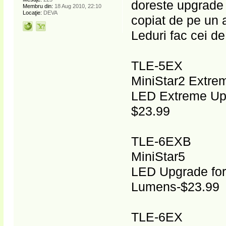
doreste upgrade
Membru din:
18 Aug 2010, 22:10
Locaţie:
DEVA
copiat de pe un a
Leduri fac cei de
TLE-5EX
MiniStar2 Extre
LED Extreme Up
$23.99
TLE-6EXB
MiniStar5
LED Upgrade for
Lumens-$23.99
TLE-6EX