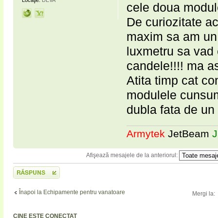
Locaţie:
DEVA
cele doua modul
De curiozitate a
maxim sa am un f
luxmetru sa vad 
candele!!!! ma a
Atita timp cat c
modulele cunsum
dubla fata de un
Armytek
JetBeam
J
Afişează mesajele de la anteriorul:
Scrie un răspuns
Înapoi la Echipamente pentru vanatoare
Mergi la:
CINE ESTE CONECTAT