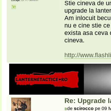
Locaţie:
Dr.Tr.-Severin
Stie cineva de 
upgrade la lante
Am inlocuit becu
nu e cine stie ce
exista asa ceva 
cineva.
http://www.flash
Re: Upgrade l
de
scirocco
pe 09 M