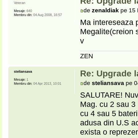
Re: Upgrade l
Veteran
de
zenaldiak
pe 15 
Mesaje:
640
Membru din:
04 Aug 2008, 16:57
Ma intereseaza p
Megalite(creion s
v
ZEN
Re: Upgrade l
steliansava
Mesaje:
1
de
steliansava
pe 0
Membru din:
04 Apr 2013, 10:01
SALUTARE! Nuva c
Mag. cu 2 sau 3 
cu 4 sau 5 bate
adusa din U.S acu
exista o repreze