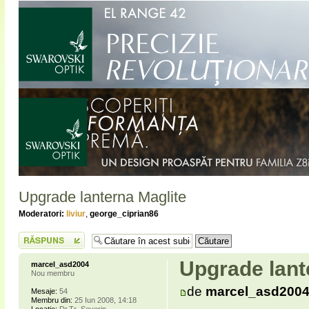
Upgrade lanterna Maglite
Moderatori:
liviur
,
george_ciprian86
Scrie un răspuns
Upgrade lant
marcel_asd2004
Nou membru
de
marcel_asd200
Mesaje:
54
Membru din:
25 Iun 2008, 14:18