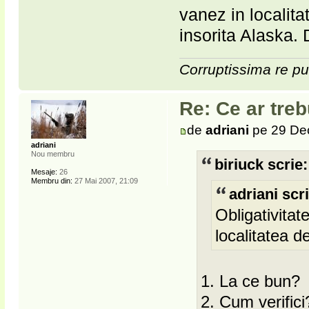
vanez in localita
insorita Alaska
Corruptissima re pu
Re: Ce ar treb
de
adriani
pe 29 Dec
adriani
Nou membru
biriuck scrie:
Mesaje:
26
Membru din:
27 Mai 2007, 21:09
adriani scri
Obligativitat
localitatea 
1. La ce bun?
2. Cum verifici