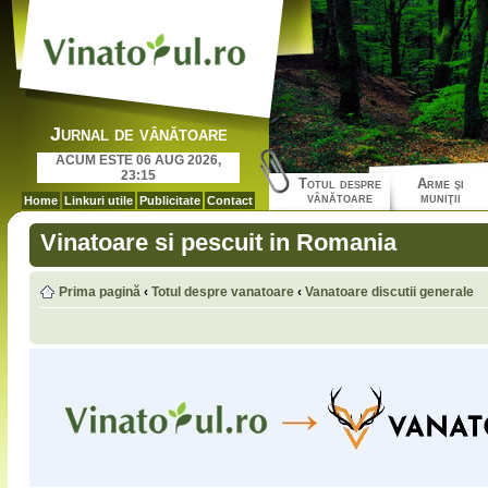
Jurnal de vânătoare
ACUM ESTE 06 AUG 2026,
23:15
Totul despre
Arme şi
vânătoare
muniţii
Home
Linkuri utile
Publicitate
Contact
Vinatoare si pescuit in Romania
Prima pagină
‹
Totul despre vanatoare
‹
Vanatoare discutii generale