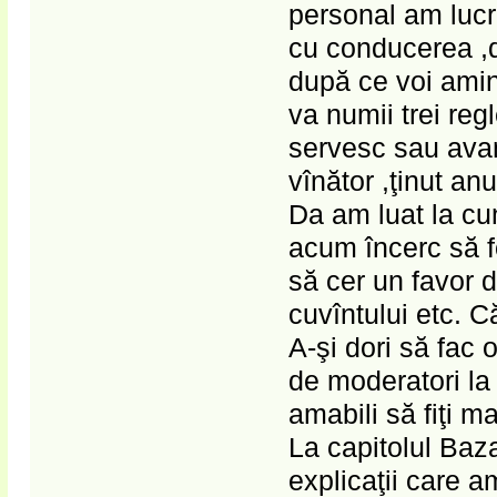
personal am lucr
cu conducerea ,d
după ce voi amin
va numii trei reg
servesc sau avan
vînător ,ţinut anu
Da am luat la cun
acum încerc să fo
să cer un favor 
cuvîntului etc. C
A-şi dori să fac 
de moderatori la 
amabili să fiţi m
La capitolul Baz
explicaţii care a