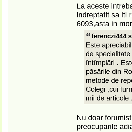
La aceste intreba
indreptatit sa i
6093,asta in mo
ferenczi444 s
Este apreciabil
de specialitat
întîmplări . E
păsările din R
metode de repo
Colegi ,cui fur
mii de articole
Nu doar forumisti
preocuparile adia