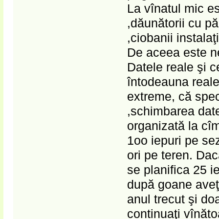
La vînatul mic es
,dăunătorii cu pă
,ciobanii instalaţ
De aceea este ne
Datele reale şi 
întodeauna reale
extreme, că spec
,schimbarea date
organizată la cîm
1oo iepuri pe sez
ori pe teren. Da
se planifica 25 i
după goane aveţi
anul trecut şi do
continuaţi vînăto