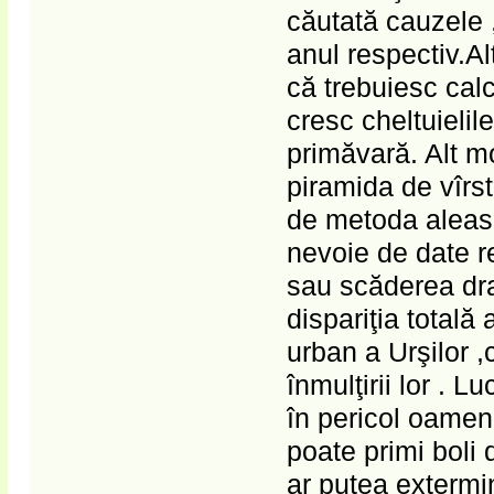
căutată cauzele 
anul respectiv.A
că trebuiesc calc
cresc cheltuielil
primăvară. Alt m
piramida de vîrst
de metoda aleasă
nevoie de date r
sau scăderea dra
dispariţia totală
urban a Urşilor 
înmulţirii lor . 
în pericol oameni
poate primi boli
ar putea extermin