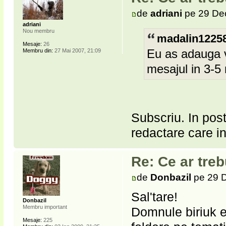
de
adriani
pe 29 Dec
adriani
Nou membru
madalin12258
Mesaje:
26
Eu as adauga v
Membru din:
27 Mai 2007, 21:09
mesajul in 3-5 
Subscriu. In pos
redactare care in
Re: Ce ar treb
de
Donbazil
pe 29 D
Sal'tare!
Donbazil
Membru important
Domnule biriuk e
Mesaje:
225