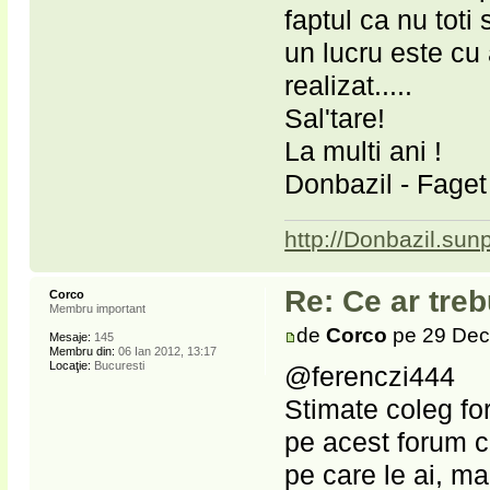
faptul ca nu toti
un lucru este cu
realizat.....
Sal'tare!
La multi ani !
Donbazil - Faget
http://Donbazil.sun
Re: Ce ar treb
Corco
Membru important
de
Corco
pe 29 Dec
Mesaje:
145
Membru din:
06 Ian 2012, 13:17
Locaţie:
Bucuresti
@ferenczi444
Stimate coleg for
pe acest forum cu
pe care le ai, ma