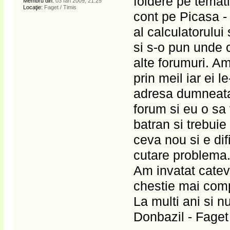
foldere pe temati
Membru din:
03 Ian 2009, 21:25
Locaţie:
Faget / Timis
cont pe Picasa - 
al calculatorului
si s-o pun unde 
alte forumuri. Am
prin meil iar ei 
adresa dumneatal
forum si eu o sa 
batran si trebuie
ceva nou si e dif
cutare problema
Am invatat catev
chestie mai comp
La multi ani si n
Donbazil - Faget