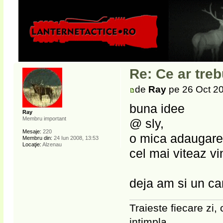
Re: Ce ar treb
de
Ray
pe 26 Oct 20
buna idee
Ray
Membru important
@ sly,
Mesaje:
220
o mica adaugare i
Membru din:
24 Iun 2008, 13:53
Locaţie:
Alzenau
cel mai viteaz vi
deja am si un cand
Traieste fiecare zi, 
intimpla.