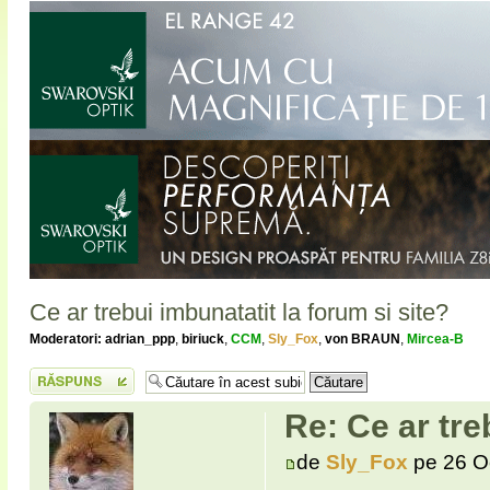
Ce ar trebui imbunatatit la forum si site?
Moderatori:
adrian_ppp
,
biriuck
,
CCM
,
Sly_Fox
,
von BRAUN
,
Mircea-B
Scrie un răspuns
Re: Ce ar tre
de
Sly_Fox
pe 26 O