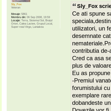
Sly_Fox
Sly_Fox scrie
Veteran
Ce ati spune s
Mesaje:
5861
Membru din:
06 Sep 2008, 19:59
speciala,destin
Locaţie:
Terra, Sistemul Sol, Brațul
Orion, Calea Lactee, Grupul Local,
utilizatori, un 
Super-roiul Virgo, Laniakea
desemnate cate
nemateriale.Pr
contributia de-
Cred ca asa se
plus de valoare
Eu as propune 
-Premiul vanato
forumistului c
exemplare rare
dobandeste un 
Dovezile vor fi 