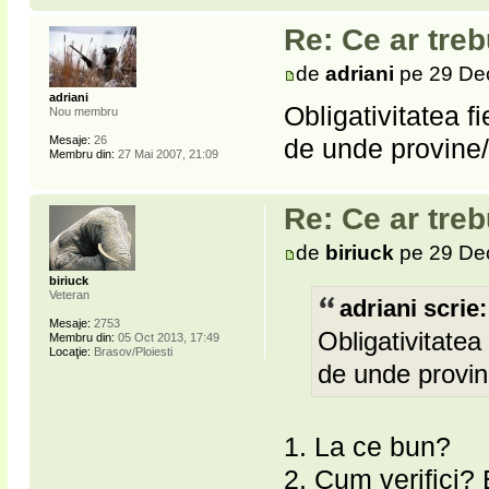
Re: Ce ar treb
de
adriani
pe 29 Dec
adriani
Obligativitatea f
Nou membru
de unde provine
Mesaje:
26
Membru din:
27 Mai 2007, 21:09
Re: Ce ar treb
de
biriuck
pe 29 Dec
biriuck
Veteran
adriani scrie:
Mesaje:
2753
Obligativitatea
Membru din:
05 Oct 2013, 17:49
Locaţie:
Brasov/Ploiesti
de unde provi
1. La ce bun?
2. Cum verifici?