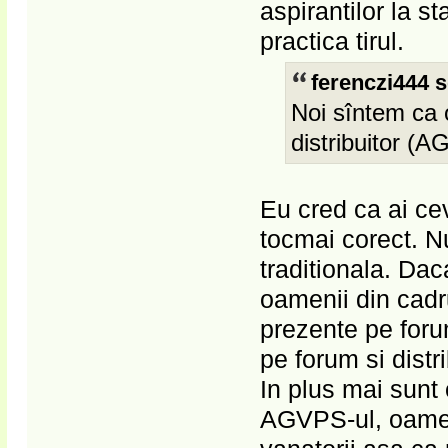
aspirantilor la st
practica tirul.
ferenczi444 s
Noi sîntem ca 
distribuitor (
Eu cred ca ai ce
tocmai corect. Nu
traditionala. Da
oamenii din cadr
prezente pe foru
pe forum si dist
In plus mai sun
AGVPS-ul, oamen