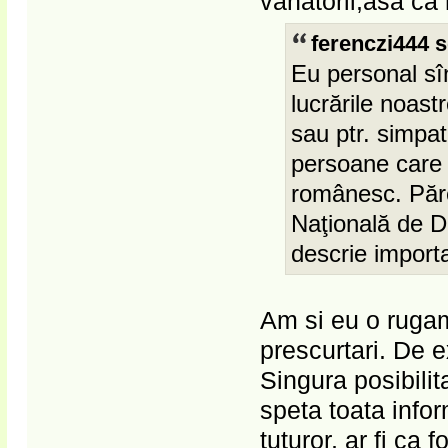
vanatorii,asa ca
ferenczi444 s
Eu personal sîn
lucrările noast
sau ptr. simpati
persoane care n
românesc. Păr
Naţională de D
descrie importa
Am si eu o rugami
prescurtari. De e
Singura posibilita
speta toata infor
tuturor, ar fi ca