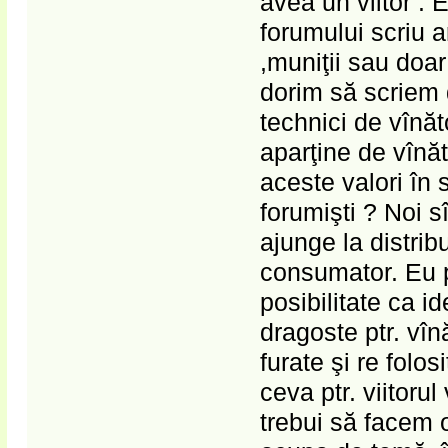
avea un viitor . 
forumului scriu 
,muniţii sau doar
dorim să scriem 
technici de vînă
aparţine de vînăt
aceste valori în 
forumişti ? Noi 
ajunge la distri
consumator. Eu 
posibilitate ca id
dragoste ptr. vîn
furate şi re folo
ceva ptr. viitor
trebui să facem 