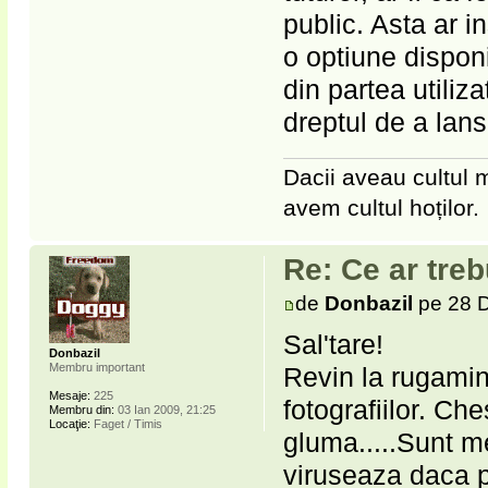
public. Asta ar 
o optiune disponi
din partea utiliz
dreptul de a lansa
Dacii aveau cultul m
avem cultul hoților.
Re: Ce ar treb
de
Donbazil
pe 28 D
Sal'tare!
Donbazil
Membru important
Revin la rugamin
Mesaje:
225
fotografiilor. Ch
Membru din:
03 Ian 2009, 21:25
Locaţie:
Faget / Timis
gluma.....Sunt m
viruseaza daca p