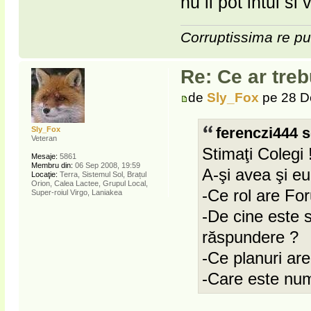
nu il pot intui si 
Corruptissima re pu
Re: Ce ar treb
de
Sly_Fox
pe 28 D
Sly_Fox
ferenczi444 s
Veteran
Stimaţi Colegi 
Mesaje:
5861
Membru din:
06 Sep 2008, 19:59
A-şi avea şi eu
Locaţie:
Terra, Sistemul Sol, Brațul
Orion, Calea Lactee, Grupul Local,
-Ce rol are Fo
Super-roiul Virgo, Laniakea
-De cine este s
răspundere ?
-Ce planuri are 
-Care este num