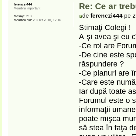
Re: Ce ar treb
ferenczi444
Membru important
de
ferenczi444
pe 2
Mesaje:
210
Membru din:
20 Oct 2010, 12:16
Stimaţi Colegi !
A-şi avea şi eu c
-Ce rol are Foru
-De cine este spo
răspundere ?
-Ce planuri are în
-Care este număr
Iar după toate a
Forumul este o s
informaţii umane 
poate mişca munţi
să stea în faţa d