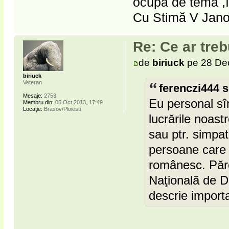
ocupa de temă ,î
Cu Stimă V Jan
Re: Ce ar treb
de
biriuck
pe 28 Dec
biriuck
Veteran
ferenczi444 s
Mesaje:
2753
Eu personal sîn
Membru din:
05 Oct 2013, 17:49
Locaţie:
Brasov/Ploiesti
lucrările noast
sau ptr. simpati
persoane care n
românesc. Păr
Naţională de D
descrie importa