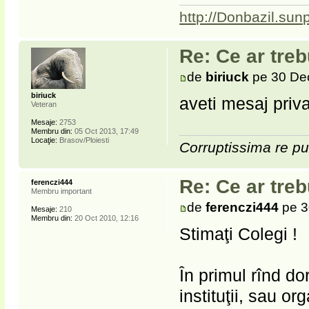
http://Donbazil.sun
Re: Ce ar treb
de
biriuck
pe 30 Dec
biriuck
aveti mesaj priva
Veteran
Mesaje:
2753
Membru din:
05 Oct 2013, 17:49
Locaţie:
Brasov/Ploiesti
Corruptissima re pu
Re: Ce ar treb
ferenczi444
Membru important
de
ferenczi444
pe 3
Mesaje:
210
Membru din:
20 Oct 2010, 12:16
Stimaţi Colegi !
În primul rînd d
instituţii, sau o