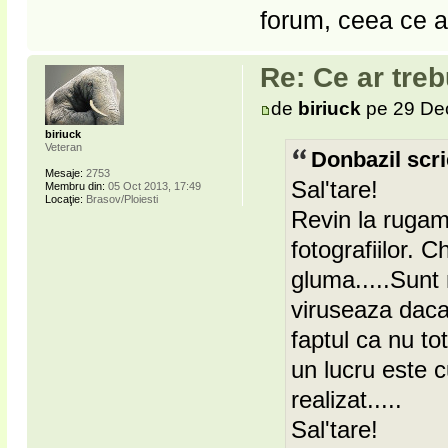
forum, ceea ce a
Re: Ce ar treb
de
biriuck
pe 29 Dec
biriuck
Veteran
Donbazil scri
Mesaje:
2753
Sal'tare!
Membru din:
05 Oct 2013, 17:49
Locaţie:
Brasov/Ploiesti
Revin la rugam
fotografiilor. 
gluma.....Sunt
viruseaza daca 
faptul ca nu to
un lucru este 
realizat.....
Sal'tare!