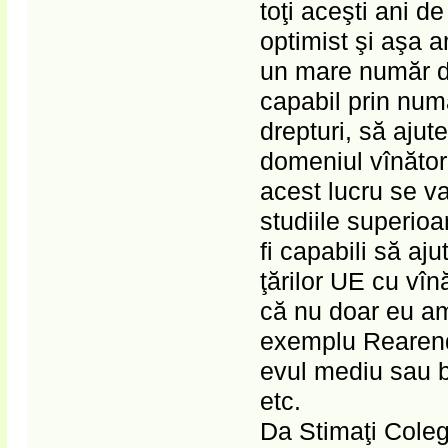
toţi aceşti ani d
optimist şi aşa am
un mare număr de
capabil prin num
drepturi, să ajut
domeniul vînători
acest lucru se va
studiile superio
fi capabili să aju
ţărilor UE cu vî
că nu doar eu am
exemplu Rearenda
evul mediu sau b
etc.
Da Stimaţi Coleg