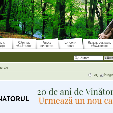
e şi
Câini de
Atlas
La gura
Reţete culinare
iţii
vânătoare
cinegetic
sobei
vânătoreşti
nerale
FAQ
Înregis