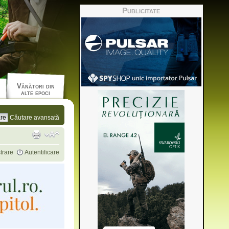
Publicitate
Vânători din
alte epoci
Căutare avansată
trare
Autentificare