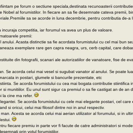
fiintam pe forum o sectiune speciala,destinata recunoasterii contributie
l de Nobel al forumistilor. In fiecare an sa fie desemnate cateva premii, bi
riale.Premiile sa se acorde in luna decembrie, pentru contributia de-a l
 incuraja competitia, iar forumul va avea un plus de valoare.
matoarele premii:
 anului. Acasta distinctie sa fie acordata forumistului cu cel mai bun s
aneaza exemplare rare gen capra neagra, urs, cerb capital, care doba
stituite din fotografii, scanari ale autorizatiilor de vanatoare, fise de ev
n. Se acorda celui mai vesel si sugubat vanator al anului. Se poate lua
arcata in postari, glumele si bancurile prezentate, etc
tiinta. Se acorda forumistului cu cea mai bogata contributie stiintifica 
or si munitiilor. Eu unul sunt sigur ca premiul o sa fie castigat an de an 
oi la cine ma refer.
elegantei. Se acorda forumistului cu cele mai elegante postari, cel care
nd si oricui, celui mai filosof dintre noi in anul respectiv.
an. Acesta se acorda celui mai aerian utilizator al forumului, si in ulti
destui.
tru fiecare premiu in parte vor fi facute de catre administratori si moder
 desemnati prin votul forumistilor.