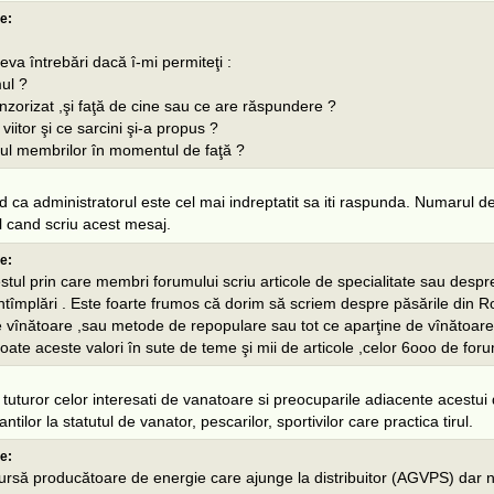
e:
teva întrebări dacă î-mi permiteţi :
ul ?
nzorizat ,şi faţă de cine sau ce are răspundere ?
viitor şi ce sarcini şi-a propus ?
ul membrilor în momentul de faţă ?
ed ca administratorul este cel mai indreptatit sa iti raspunda. Numarul 
 cand scriu acest mesaj.
e:
stul prin care membri forumului scriu articole de specialitate sau despr
ntîmplări . Este foarte frumos că dorim să scriem despre păsările din 
e vînătoare ,sau metode de repopulare sau tot ce aparţine de vînătoare 
toate aceste valori în sute de teme şi mii de articole ,celor 6ooo de foru
i tuturor celor interesati de vanatoare si preocuparile adiacente acestu
antilor la statutul de vanator, pescarilor, sportivilor care practica tirul.
e:
ursă producătoare de energie care ajunge la distribuitor (AGVPS) dar n