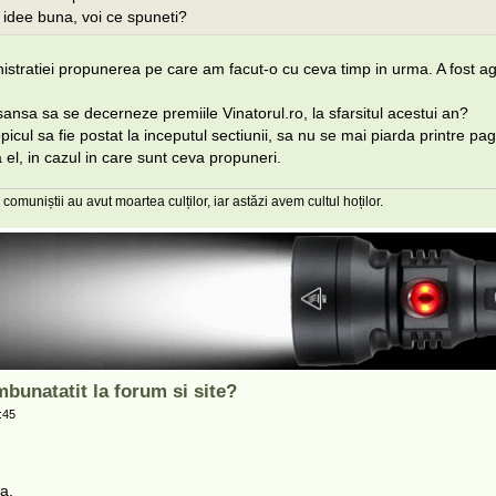
 idee buna, voi ce spuneti?
istratiei propunerea pe care am facut-o cu ceva timp in urma. A fost a
ansa sa se decerneze premiile Vinatorul.ro, la sfarsitul acestui an?
picul sa fie postat la inceputul sectiunii, sa nu se mai piarda printre pag
el, in cazul in care sunt ceva propuneri.
 comuniștii au avut moartea culților, iar astăzi avem cultul hoților.
mbunatatit la forum si site?
:45
a,