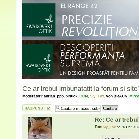
Ce ar trebui imbunatatit la forum si site
Moderatori:
adrian_ppp
,
biriuck
,
CCM
,
Sly_Fox
,
von BRAUN
,
Mirc
Scrie un răspuns
Re: Ce ar trebui
de
Sly_Fox
pe 26 Oct 2013