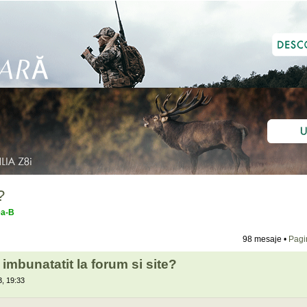
?
ea-B
98 mesaje •
Pag
 imbunatatit la forum si site?
, 19:33