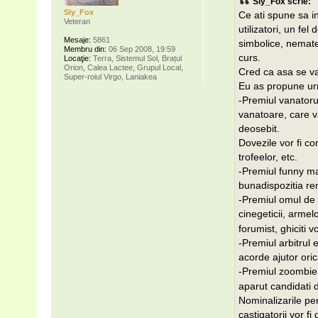
Sly_Fox scrie:
Sly_Fox
Ce ati spune sa in
Veteran
utilizatori, un fe
Mesaje:
5861
simbolice, nemate
Membru din:
06 Sep 2008, 19:59
curs.
Locaţie:
Terra, Sistemul Sol, Brațul
Orion, Calea Lactee, Grupul Local,
Cred ca asa se va
Super-roiul Virgo, Laniakea
Eu as propune ur
-Premiul vanatorul
vanatoare, care v
deosebit.
Dovezile vor fi con
trofeelor, etc.
-Premiul funny ma
bunadispozitia rem
-Premiul omul de s
cinegeticii, armel
forumist, ghiciti v
-Premiul arbitrul 
acorde ajutor orica
-Premiul zoombie m
aparut candidati 
Nominalizarile pen
castigatorii vor fi