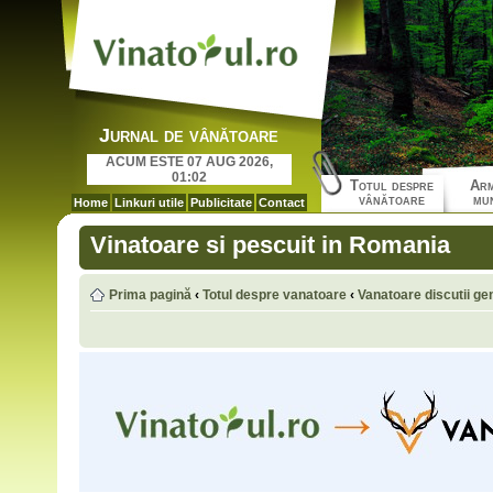
Jurnal de vânătoare
ACUM ESTE 07 AUG 2026,
01:02
Totul despre
Arm
vânătoare
mun
Home
Linkuri utile
Publicitate
Contact
Vinatoare si pescuit in Romania
Prima pagină
‹
Totul despre vanatoare
‹
Vanatoare discutii ge