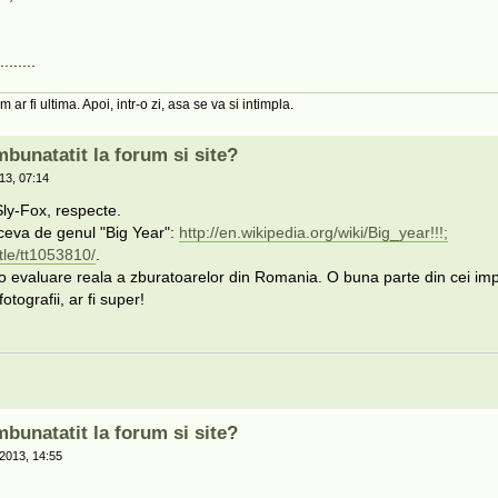
......
m ar fi ultima. Apoi, intr-o zi, asa se va si intimpla.
mbunatatit la forum si site?
13, 07:14
ly-Fox, respecte.
 ceva de genul "Big Year":
http://en.wikipedia.org/wiki/Big_year!!!;
tle/tt1053810/
.
 evaluare reala a zburatoarelor din Romania. O buna parte din cei impl
tografii, ar fi super!
mbunatatit la forum si site?
2013, 14:55