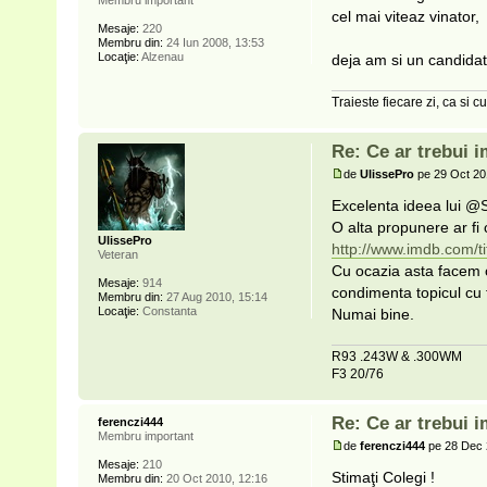
cel mai viteaz vinator,
Mesaje:
220
Membru din:
24 Iun 2008, 13:53
Locaţie:
Alzenau
deja am si un candidat..
Traieste fiecare zi, ca si cu
Re: Ce ar trebui i
de
UlissePro
pe 29 Oct 20
Excelenta ideea lui @S
O alta propunere ar fi
UlissePro
http://www.imdb.com/ti
Veteran
Cu ocazia asta facem o
Mesaje:
914
condimenta topicul cu fo
Membru din:
27 Aug 2010, 15:14
Locaţie:
Constanta
Numai bine.
R93 .243W & .300WM
F3 20/76
Re: Ce ar trebui i
ferenczi444
Membru important
de
ferenczi444
pe 28 Dec 
Mesaje:
210
Stimaţi Colegi !
Membru din:
20 Oct 2010, 12:16