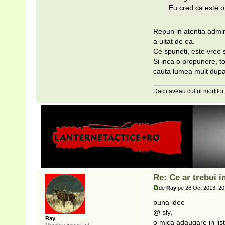
Eu cred ca este o
Repun in atentia admin
a uitat de ea.
Ce spuneti, este vreo s
Si inca o propunere, to
cauta lumea mult dupa 
Dacii aveau cultul morților,
Re: Ce ar trebui i
de
Ray
pe 26 Oct 2013, 20
buna idee
@ sly,
Ray
o mica adaugare in list
Membru important