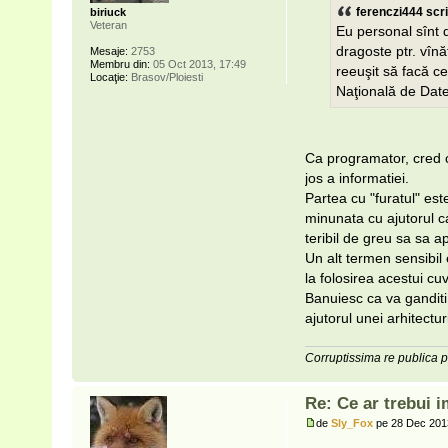
ferenczi444 scri
biriuck
Veteran
Eu personal sînt d
dragoste ptr. vînă
Mesaje:
2753
Membru din:
05 Oct 2013, 17:49
reeuşit să facă c
Locaţie:
Brasov/Ploiesti
Naţională de Date
Ca programator, cred ca
jos a informatiei.
Partea cu "furatul" est
minunata cu ajutorul c
teribil de greu sa sa a
Un alt termen sensibil 
la folosirea acestui cu
Banuiesc ca va ganditi 
ajutorul unei arhitectur
Corruptissima re publica 
Re: Ce ar trebui i
de
Sly_Fox
pe 28 Dec 201