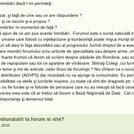
ntrebări dacă î-mi permiteţi :
zat ,şi faţă de cine sau ce are răspundere ?
r şi ce sarcini şi-a propus ?
mbrilor în momentul de faţă ?
ă spun de ce am pus aceste întrebări . Forumul este o sursă naturală i
i umane care folosit cu inţelepciune şi bunăvoinţă poate mişca munţii di
ri să stea în faţa dezvoltării sau al progresului ,furînd dreptul de a avea
care membri forumului scriu articole de specialitate sau despre arme ,mu
te foarte frumos că dorim să scriem despre păsările din România ,sau sc
de repopulare sau tot ce aparţine de vînătoare .Stimaţi Colegi ,cui fur
de teme şi mii de articole ,celor 6ooo de forumişti ? Noi sîntem ca o su
 distribuitor (AGVPS) dar niciodată nu va ajunge la consumator. Eu per
ilitate ca ideile şi lucrările noastre ,cu toate că sînt din dragoste ptr. 
 nu fie furate şi re folosite de persoane care nu au reeuşit să facă ceva p
ărerea mea este că ar trebui să facem o Bază Naţională de Date . Cel 
 importanţa şi demersul total
mbunatatit la forum si site?
 20:53