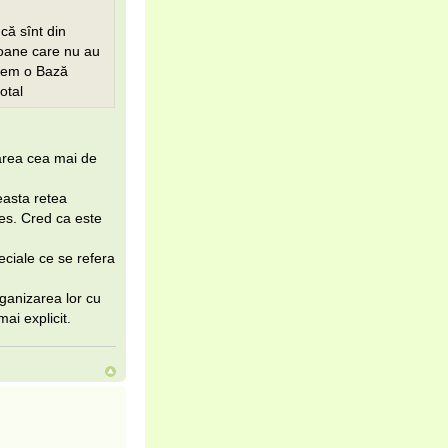
că sînt din
rsoane care nu au
acem o Bază
otal
zarea cea mai de
ceasta retea
es. Cred ca este
eciale ce se refera
rganizarea lor cu
mai explicit.