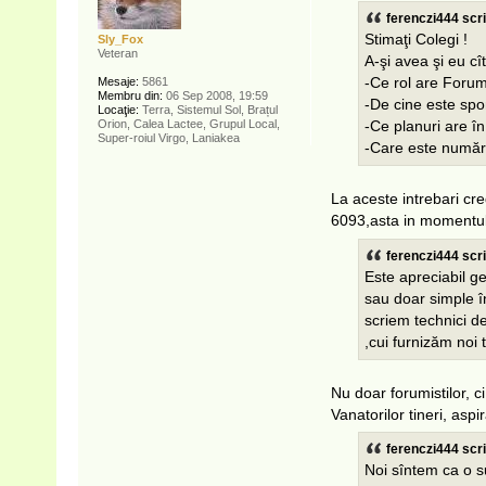
ferenczi444 scri
Stimaţi Colegi !
Sly_Fox
Veteran
A-şi avea şi eu cî
Mesaje:
5861
-Ce rol are Forum
Membru din:
06 Sep 2008, 19:59
-De cine este spo
Locaţie:
Terra, Sistemul Sol, Brațul
Orion, Calea Lactee, Grupul Local,
-Ce planuri are în 
Super-roiul Virgo, Laniakea
-Care este număr
La aceste intrebari cr
6093,asta in momentul
ferenczi444 scri
Este apreciabil ge
sau doar simple î
scriem technici d
,cui furnizăm noi 
Nu doar forumistilor, c
Vanatorilor tineri, aspir
ferenczi444 scri
Noi sîntem ca o s