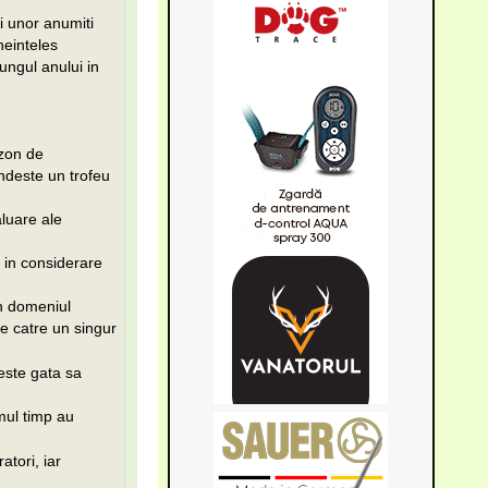
i unor anumiti
neinteles
ungul anului in
ezon de
ndeste un trofeu
aluare ale
 in considerare
in domeniul
de catre un singur
 este gata sa
mul timp au
atori, iar