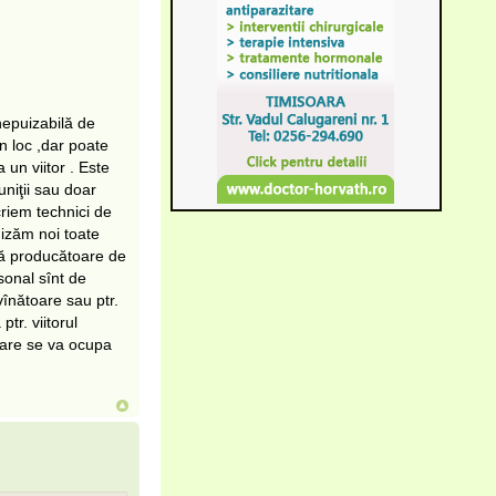
nepuizabilă de
n loc ,dar poate
 un viitor . Este
niţii sau doar
riem technici de
nizăm noi toate
rsă producătoare de
sonal sînt de
vînătoare sau ptr.
tr. viitorul
care se va ocupa