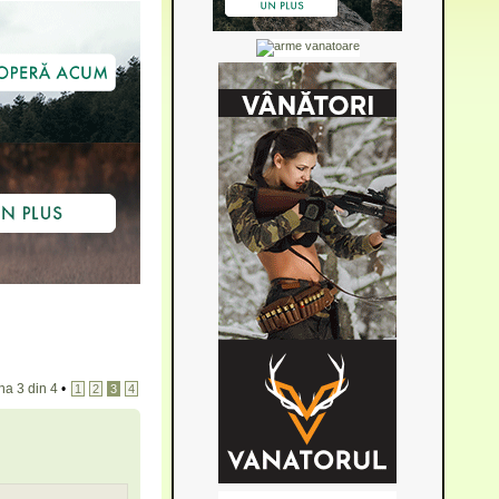
ina
3
din
4
•
1
2
3
4