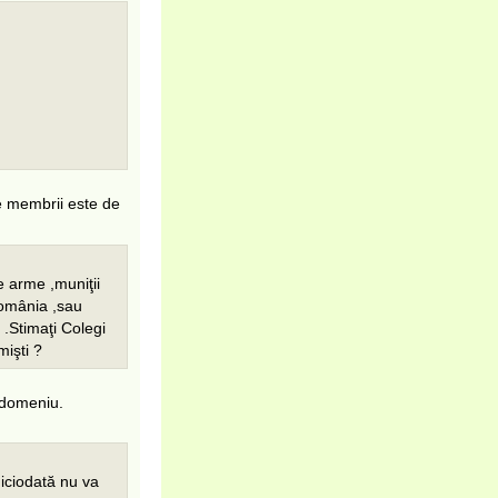
de membrii este de
e arme ,muniţii
România ,sau
.Stimaţi Colegi
mişti ?
i domeniu.
iciodată nu va