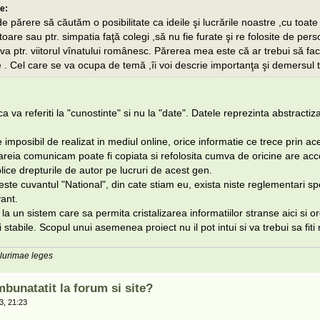
e:
e părere să căutăm o posibilitate ca ideile şi lucrările noastre ,cu toate 
toare sau ptr. simpatia faţă colegi ,să nu fie furate şi re folosite de pe
eva ptr. viitorul vînatului românesc. Părerea mea este că ar trebui să f
 . Cel care se va ocupa de temă ,îi voi descrie importanţa şi demersul t
 va referiti la "cunostinte" si nu la "date". Datele reprezinta abstracti
e imposibil de realizat in mediul online, orice informatie ce trece prin a
areia comunicam poate fi copiata si refolosita cumva de oricine are acc
plice drepturile de autor pe lucruri de acest gen.
este cuvantul "National", din cate stiam eu, exista niste reglementari sp
vant.
la un sistem care sa permita cristalizarea informatiilor stranse aici si o
i stabile. Scopul unui asemenea proiect nu il pot intui si va trebui sa fiti 
plurimae leges
mbunatatit la forum si site?
3, 21:23