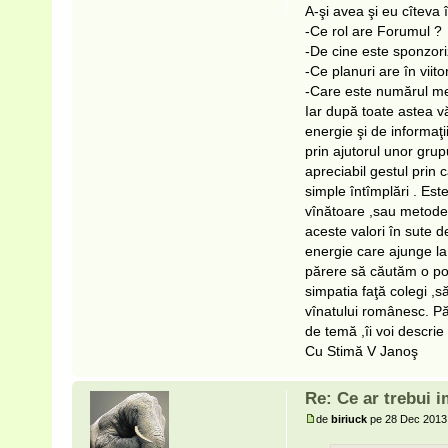
A-şi avea şi eu cîteva î
-Ce rol are Forumul ?
-De cine este sponzori
-Ce planuri are în viito
-Care este numărul me
Iar după toate astea v
energie şi de informaţi
prin ajutorul unor grupu
apreciabil gestul prin 
simple întîmplări . Es
vînătoare ,sau metode 
aceste valori în sute 
energie care ajunge la
părere să căutăm o posib
simpatia faţă colegi ,să
vînatului românesc. P
de temă ,îi voi descrie
Cu Stimă V Janoş
Re: Ce ar trebui i
de
biriuck
pe 28 Dec 2013,