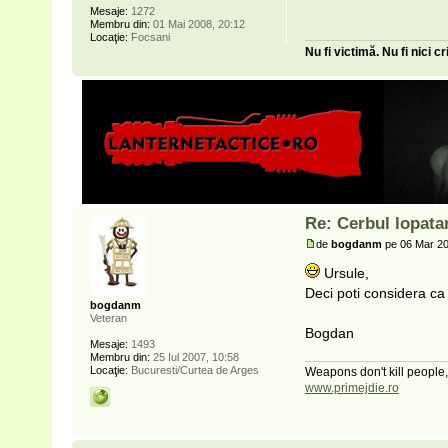
Mesaje:
1272
Membru din:
01 Mai 2008, 20:12
Locaţie:
Focsani
Nu fi victimă. Nu fi nici 
Re: Cerbul lopat
de
bogdanm
pe 06 Mar 20
Ursule,
Deci poti considera ca 
bogdanm
Veteran
Bogdan
Mesaje:
1493
Membru din:
25 Iul 2007, 10:58
Locaţie:
Bucuresti/Curtea de Arges
Weapons don't kill people,
www.primejdie.ro