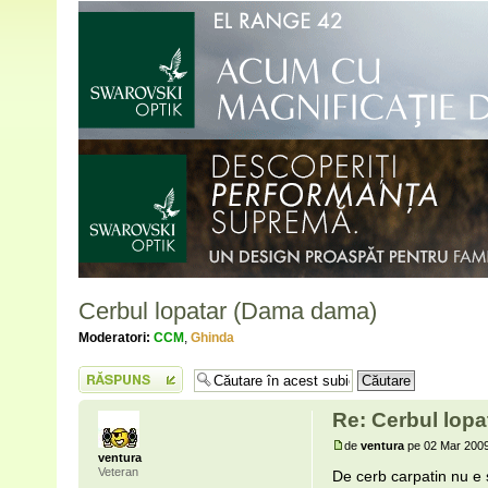
Cerbul lopatar (Dama dama)
Moderatori:
CCM
,
Ghinda
Scrie un răspuns
Re: Cerbul lop
de
ventura
pe 02 Mar 2009
ventura
Veteran
De cerb carpatin nu e s