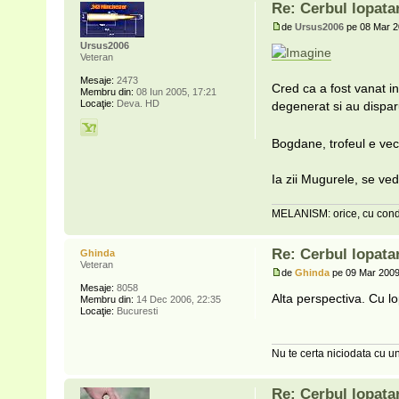
Re: Cerbul lopat
de
Ursus2006
pe 08 Mar 2
Ursus2006
Veteran
Mesaje:
2473
Cred ca a fost vanat in
Membru din:
08 Iun 2005, 17:21
Locaţie:
Deva. HD
degenerat si au dispar
Bogdane, trofeul e ve
Ia zii Mugurele, se ved
MELANISM: orice, cu condi
Re: Cerbul lopat
Ghinda
Veteran
de
Ghinda
pe 09 Mar 2009
Mesaje:
8058
Alta perspectiva. Cu l
Membru din:
14 Dec 2006, 22:35
Locaţie:
Bucuresti
Nu te certa niciodata cu un
Re: Cerbul lopat