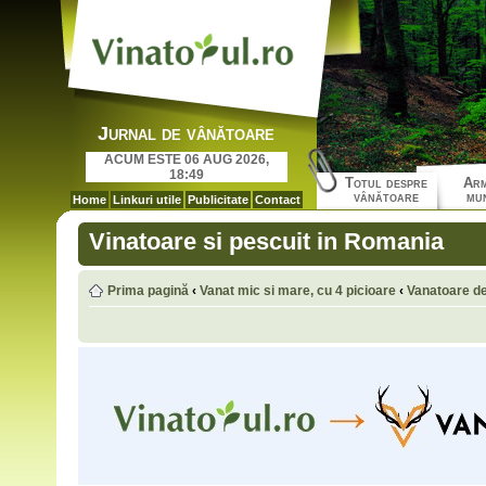
Jurnal de vânătoare
ACUM ESTE 06 AUG 2026,
18:49
Totul despre
Arm
vânătoare
mun
Home
Linkuri utile
Publicitate
Contact
Vinatoare si pescuit in Romania
Prima pagină
‹
Vanat mic si mare, cu 4 picioare
‹
Vanatoare de