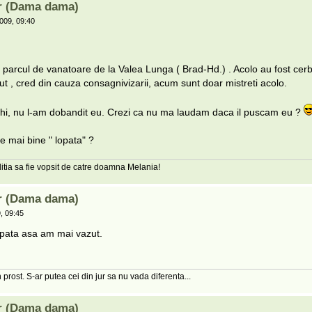
ar (Dama dama)
009, 09:40
 parcul de vanatoare de la Valea Lunga ( Brad-Hd.) . Acolo au fost cerbi
ut , cred din cauza consagnivizarii, acum sunt doar mistreti acolo.
chi, nu l-am dobandit eu. Crezi ca nu ma laudam daca il puscam eu ?
e mai bine " lopata" ?
tia sa fie vopsit de catre doamna Melania!
ar (Dama dama)
, 09:45
opata asa am mai vazut.
 prost. S-ar putea cei din jur sa nu vada diferenta...
ar (Dama dama)