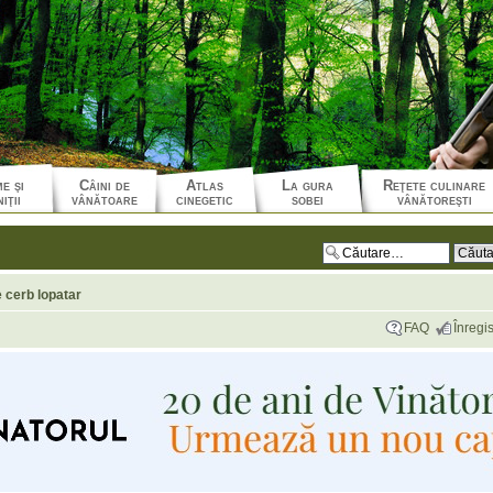
e şi
Câini de
Atlas
La gura
Reţete culinare
iţii
vânătoare
cinegetic
sobei
vânătoreşti
 cerb lopatar
FAQ
Înregis