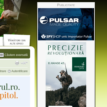
Publicitate
Vânători din
alte epoci
Căutare avansată
trare
Autentificare