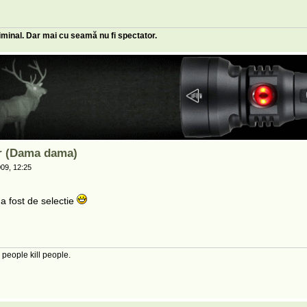
criminal. Dar mai cu seamă nu fi spectator.
ar (Dama dama)
09, 12:25
a fost de selectie
 people kill people.