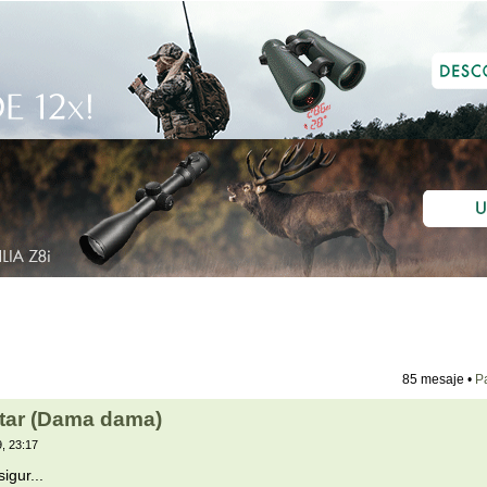
85 mesaje •
P
atar (Dama dama)
, 23:17
igur...