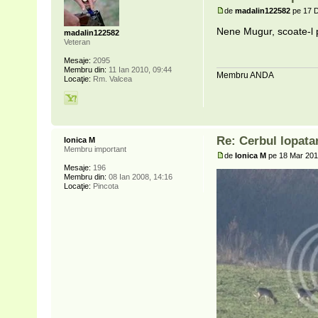
de
madalin122582
pe 17 D
Nene Mugur, scoate-l 
madalin122582
Veteran
Mesaje:
2095
Membru din:
11 Ian 2010, 09:44
Membru ANDA
Locaţie:
Rm. Valcea
Re: Cerbul lopat
Ionica M
Membru important
de
Ionica M
pe 18 Mar 201
Mesaje:
196
Membru din:
08 Ian 2008, 14:16
Locaţie:
Pincota