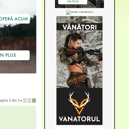
agina
3
din
3
•
1
2
3