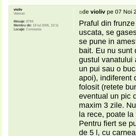
violiv
de
violiv
pe 07 Noi 
Veteran
Praful din frunze
Mesaje:
8794
Membru din:
18 Iul 2006, 10:11
Locaţie:
Constanta
uscata, se gases
se pune in ameste
bait. Eu nu sunt
gustul vanatului 
un pui sau o buc
apoi), indiferent 
folosit (retete bu
eventual un pic de
maxim 3 zile. Nu
la rece, poate la 
Pentru fiert se p
de 5 l, cu carne