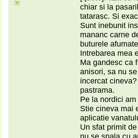
chiar si la pasar
tatarasc. Si exa
Sunt inebunit in
mananc carne de 
buturele afumate
Intrebarea mea e
Ma gandesc ca fi
anisori, sa nu se
incercat cineva
pastrama.
Pe la nordici am
Stie cineva mai 
aplicatie vanatu
Un sfat primit de
nu se spala cu a