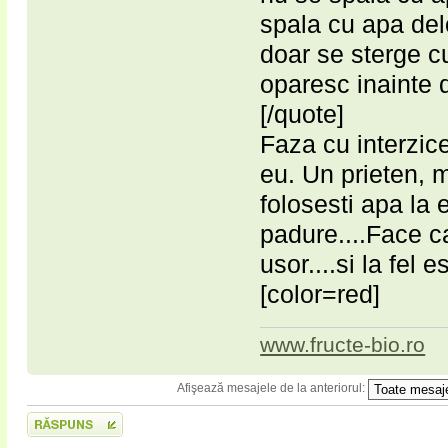
spala cu apa del
doar se sterge cu
oparesc inainte d
[/quote]
Faza cu interzice
eu. Un prieten, 
folosesti apa la 
padure....Face c
usor....si la fel 
[color=red]
www.fructe-bio.ro
Afişează mesajele de la anteriorul:
Scrie un răspuns