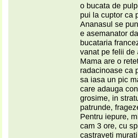
o bucata de pulp
pui la cuptor ca 
Ananasul se pune
e asemanator dar
bucataria france
vanat pe felii de
Mama are o reteta
radacinoase ca 
sa iasa un pic m
care adauga cond
grosime, in stratu
patrunde, frageze
Pentru iepure, mi
cam 3 ore, cu spe
castraveti murati