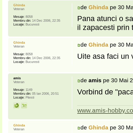
Ghinda
de
Ghinda
pe 30 Ma
Veteran
Pana atunci o sa
Mesaje:
8058
Membru din:
14 Dec 2006, 22:35
Locaţie:
Bucuresti
il zapacesti prin
Ghinda
de
Ghinda
pe 30 Ma
Veteran
Uite asa faci un v
Mesaje:
8058
Membru din:
14 Dec 2006, 22:35
Locaţie:
Bucuresti
amis
de
amis
pe 30 Mai 2
Veteran
Vorbind de "pacat
Mesaje:
1149
Membru din:
05 Ian 2006, 20:51
Locaţie:
Pitesti
www.amis-hobby.c
Ghinda
de
Ghinda
pe 30 Ma
Veteran