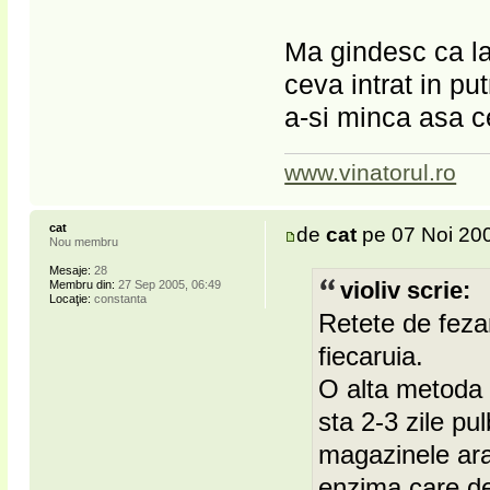
Ma gindesc ca la
ceva intrat in pu
a-si minca asa c
www.vinatorul.ro
cat
de
cat
pe 07 Noi 200
Nou membru
Mesaje:
28
Membru din:
27 Sep 2005, 06:49
violiv scrie:
Locaţie:
constanta
Retete de feza
fiecaruia.
O alta metoda d
sta 2-3 zile p
magazinele ara
enzima care de