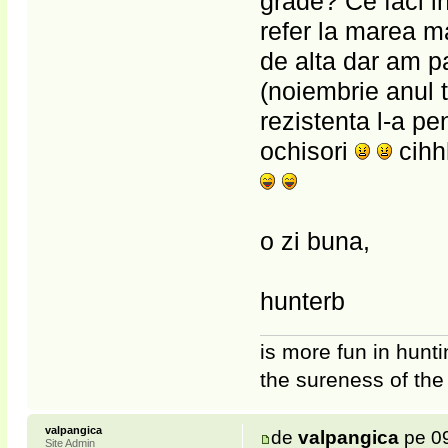
grade? Ce faci i
refer la marea ma
de alta dar am pa
(noiembrie anul t
rezistenta l-a pe
ochisori
cihhh
o zi buna,
hunterb
is more fun in hunti
the sureness of the
valpangica
de
valpangica
pe 09
Site Admin