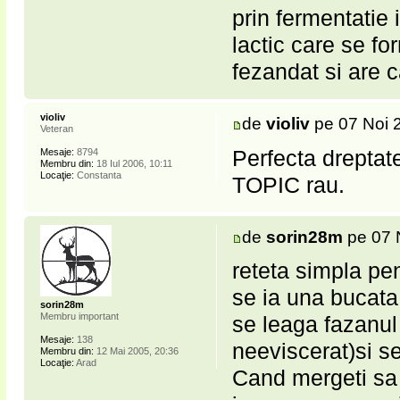
prin fermentatie 
lactic care se f
fezandat si are 
violiv
de
violiv
pe 07 Noi 
Veteran
Perfecta dreptat
Mesaje:
8794
Membru din:
18 Iul 2006, 10:11
Locaţie:
Constanta
TOPIC rau.
de
sorin28m
pe 07 
reteta simpla pe
se ia una bucata 
sorin28m
Membru important
se leaga fazanul 
Mesaje:
138
neeviscerat)si s
Membru din:
12 Mai 2005, 20:36
Locaţie:
Arad
Cand mergeti sa v