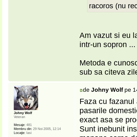
racoros (nu re
Am vazut si eu la
intr-un sopron ...
Metoda e cunosc
sub sa citeva zil
de
Johny Wolf
pe 1
Faza cu fazanul 
pasarile domestic
Johny Wolf
Veteran
exact asa se pro
Mesaje:
481
Sunt inebunit in
Membru din:
29 Noi 2005, 12:14
Locaţie:
Iasi