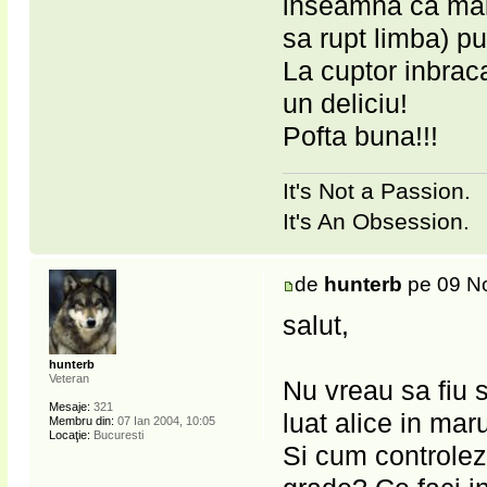
inseamna ca mai 
sa rupt limba) put
La cuptor inbraca
un deliciu!
Pofta buna!!!
It's Not a Passion.
It's An Obsession.
de
hunterb
pe 09 No
salut,
hunterb
Veteran
Nu vreau sa fiu s
Mesaje:
321
luat alice in ma
Membru din:
07 Ian 2004, 10:05
Locaţie:
Bucuresti
Si cum controlez