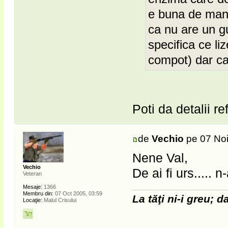
e buna de manc
ca nu are un gu
specifica ce li
compot) dar ca
Poti da detalii r
de
Vechio
pe 07 Noi
Nene Val,
Vechio
De ai fi urs..... 
Veteran
Mesaje:
1366
Membru din:
07 Oct 2005, 03:59
La tăţi ni-i greu; da
Locaţie:
Malul Crisului