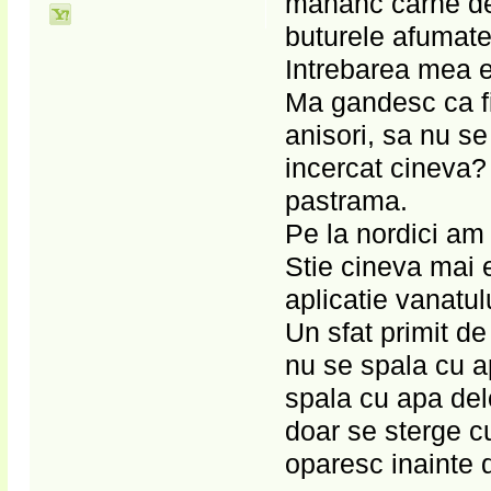
mananc carne de 
buturele afumate
Intrebarea mea e
Ma gandesc ca fi
anisori, sa nu se
incercat cineva
pastrama.
Pe la nordici am
Stie cineva mai 
aplicatie vanatu
Un sfat primit de
nu se spala cu a
spala cu apa del
doar se sterge cu
oparesc inainte d