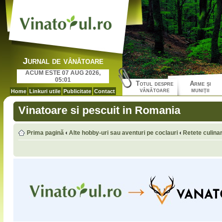
Jurnal de vânătoare
ACUM ESTE 07 AUG 2026,
05:01
Totul despre
Arme şi
vânătoare
muniţii
Home
Linkuri utile
Publicitate
Contact
Vinatoare si pescuit in Romania
Prima pagină
‹
Alte hobby-uri sau aventuri pe coclauri
‹
Retete culina