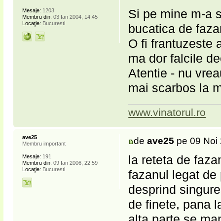
Si pe mine m-a s
Mesaje:
1203
Membru din:
03 Ian 2004, 14:45
Locaţie:
Bucuresti
bucatica de fazan
O fi frantuzeste
ma dor falcile de
Atentie - nu vre
mai scarbos la m
www.vinatorul.ro
ave25
de
ave25
pe 09 Noi 
Membru important
la reteta de faz
Mesaje:
191
Membru din:
09 Ian 2006, 22:59
Locaţie:
Bucuresti
fazanul legat d
desprind singure
de finete, pana l
alta parte se ma