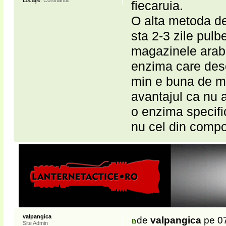
Locaţie:
Constanta
fiecaruia.
O alta metoda de 
sta 2-3 zile pul
magazinele arabe
enzima care desc
min e buna de ma
avantajul ca nu a
o enzima specifi
nu cel din compot
valpangica
de
valpangica
pe 07
Site Admin