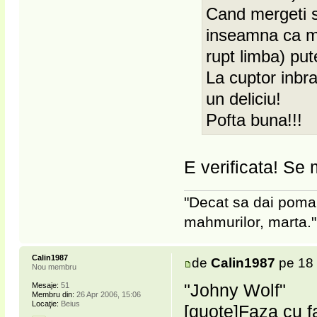
Cand mergeti sa
inseamna ca mai
rupt limba) pute
La cuptor inbra
un deliciu!
Pofta buna!!!
E verificata! Se
"Decat sa dai poma
mahmurilor, marta."
Calin1987
de
Calin1987
pe 18 
Nou membru
"Johny Wolf"
Mesaje:
51
Membru din:
26 Apr 2006, 15:06
Locaţie:
Beius
[quote]Faza cu f