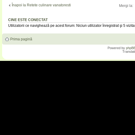
Înapoi la Retete culinare vanatoresti
Mergi la:
CINE ESTE CONECTAT
Utilizatorii ce navighează pe acest forum: Niciun utilizator înregistrat şi 5 vizita
Prima pagină
Powered by
phpB
Translat