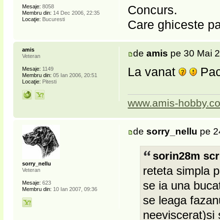
Concurs.
Mesaje:
8058
Membru din:
14 Dec 2006, 22:35
Locaţie:
Bucuresti
Care ghiceste pac
amis
de
amis
pe 30 Mai 2
Veteran
La vanat
Paca
Mesaje:
1149
Membru din:
05 Ian 2006, 20:51
Locaţie:
Pitesti
www.amis-hobby.c
de
sorry_nellu
pe 2
sorin28m scr
sorry_nellu
reteta simpla 
Veteran
se ia una bucat
Mesaje:
623
Membru din:
10 Ian 2007, 09:36
se leaga fazanu
neeviscerat)si