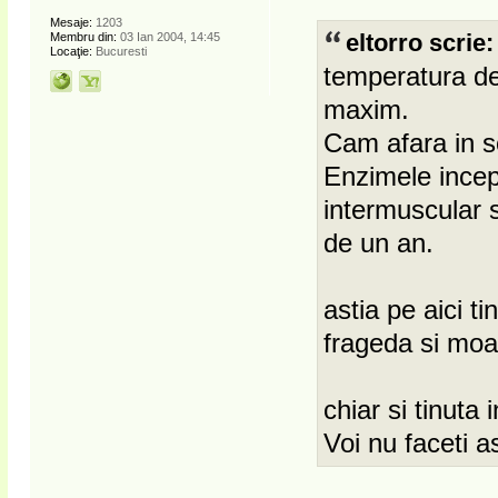
Mesaje:
1203
Membru din:
03 Ian 2004, 14:45
eltorro scrie:
Locaţie:
Bucuresti
temperatura de 
maxim.
Cam afara in s
Enzimele incep
intermuscular 
de un an.
astia pe aici ti
frageda si moal
chiar si tinuta 
Voi nu faceti a