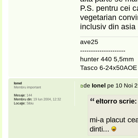
P.S. pentru cei 
vegetarian convin
inclusiv din asia
ave25
---------------------
hunter 440 5,5mm
Tasco 6-24x50AOE
Ionel
de
Ionel
pe 10 Noi 2
Membru important
Mesaje:
144
Membru din:
19 Iun 2004, 12:32
eltorro scrie:
Locaţie:
Sibiu
mi-a placut ce
dinti...