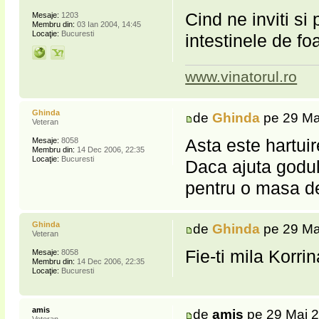
Cind ne inviti si
Mesaje:
1203
Membru din:
03 Ian 2004, 14:45
Locaţie:
Bucuresti
intestinele de fo
www.vinatorul.ro
Ghinda
de
Ghinda
pe 29 Ma
Veteran
Asta este hartui
Mesaje:
8058
Membru din:
14 Dec 2006, 22:35
Locaţie:
Bucuresti
Daca ajuta godul 
pentru o masa 
Ghinda
de
Ghinda
pe 29 Ma
Veteran
Fie-ti mila Korrina!!!!
Mesaje:
8058
Membru din:
14 Dec 2006, 22:35
Locaţie:
Bucuresti
amis
de
amis
pe 29 Mai 2
Veteran