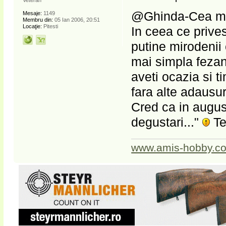
@Ghinda-Cea mai 
Mesaje:
1149
Membru din:
05 Ian 2006, 20:51
Locaţie:
Pitesti
In ceea ce prive
putine mirodenii 
mai simpla fezan
aveti ocazia si 
fara alte adausur
Cred ca in augus
degustari..."
Te
www.amis-hobby.c