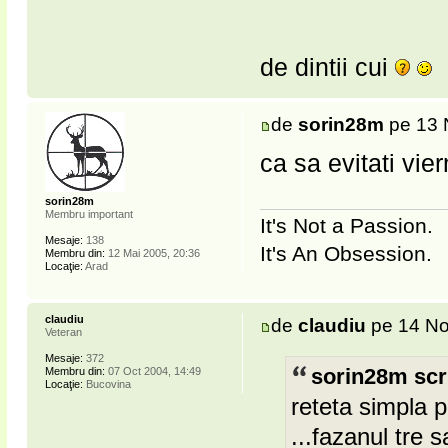
de dintii cui
de
sorin28m
pe 13 
ca sa evitati vier
sorin28m
Membru important
It's Not a Passion.
Mesaje:
138
It's An Obsession.
Membru din:
12 Mai 2005, 20:36
Locaţie:
Arad
claudiu
de
claudiu
pe 14 No
Veteran
Mesaje:
372
Membru din:
07 Oct 2004, 14:49
sorin28m scr
Locaţie:
Bucovina
reteta simpla 
...fazanul tre s