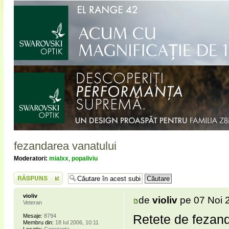
fezandarea vanatului
Moderatori:
mialxx
,
popaliviu
Scrie un răspuns
violiv
de
violiv
pe 07 Noi 
Veteran
Retete de fezand
Mesaje:
8794
Membru din:
18 Iul 2006, 10:11