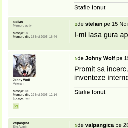
Stafie Ionut
stelian
de
stelian
pe 15 Noi
Membru activ
I-mi lasa gura a
Mesaje:
90
Membru din:
18 Noi 2005, 16:44
de
Johny Wolf
pe 1
Promit sa incerc
inventeze interne
Johny Wolf
Veteran
Stafie Ionut
Mesaje:
481
Membru din:
29 Noi 2005, 12:14
Locaţie:
Iasi
valpangica
de
valpangica
pe 28
Site Admin