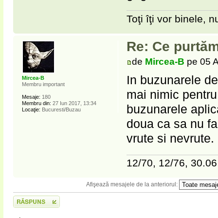
Toţi îţi vor binele, nu
Re: Ce purtăm
de
Mircea-B
pe 05 A
In buzunarele de 
Mircea-B
Membru important
mai nimic pentru
Mesaje:
180
Membru din:
27 Iun 2017, 13:34
buzunarele aplic
Locaţie:
Bucuresti/Buzau
doua ca sa nu fa
vrute si nevrute.
12/70, 12/76, 30.06
Afişează mesajele de la anteriorul:
Scrie un răspuns