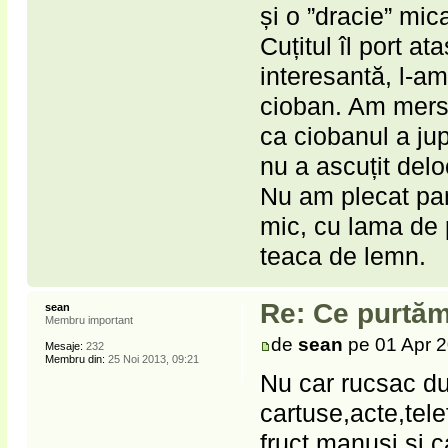
și o ”dracie” mic
Cuțitul îl port a
interesantă, l-a
cioban. Am mers
ca ciobanul a jup
nu a ascuțit deloc
Nu am plecat pan
mic, cu lama de 
teaca de lemn.
Re: Ce purtăm
sean
Membru important
de
sean
pe 01 Apr 2
Mesaje:
232
Membru din:
25 Noi 2013, 09:21
Nu car rucsac du
cartuse,acte,tele
fruct,manusi si c