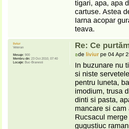
tigari, apa, apa d
cartuse. Astea d
Iarna acopar gura
teava.
Re: Ce purtăm
liviur
Veteran
de
liviur
pe 04 Apr 2
Mesaje:
900
Membru din:
23 Oct 2010, 07:40
Locaţie:
Buc-Branesti
In buzunare nu ti
si niste servete
pentru luneta, ba
imodium, trusa d
dinti si pasta, a
mancare si cam 
Rucsacul merge l
gugustiuc raman