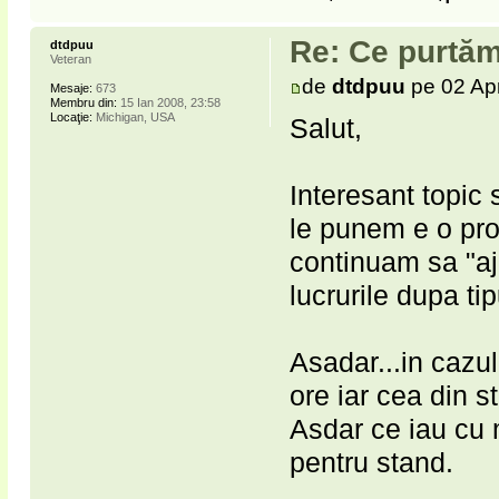
Re: Ce purtăm
dtdpuu
Veteran
de
dtdpuu
pe 02 Ap
Mesaje:
673
Membru din:
15 Ian 2008, 23:58
Locaţie:
Michigan, USA
Salut,
Interesant topic 
le punem e o pro
continuam sa "aj
lucrurile dupa ti
Asadar...in cazul
ore iar cea din 
Asdar ce iau cu m
pentru stand.