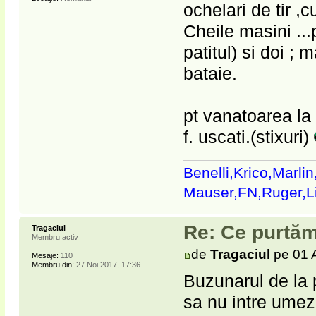
ochelari de tir ,c
Cheile masini ..
patitul) si doi ;
bataie.
pt vanatoarea la
f. uscati.(stixuri)
Benelli,Krico,Marli
Mauser,FN,Ruger,
Re: Ce purtăm
Tragaciul
Membru activ
de
Tragaciul
pe 01 
Mesaje:
110
Membru din:
27 Noi 2017, 17:36
Buzunarul de la p
sa nu intre umez