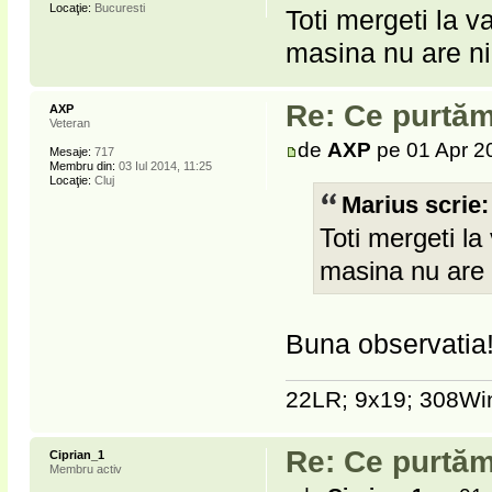
Locaţie:
Bucuresti
Toti mergeti la 
masina nu are n
Re: Ce purtăm
AXP
Veteran
de
AXP
pe 01 Apr 2
Mesaje:
717
Membru din:
03 Iul 2014, 11:25
Locaţie:
Cluj
Marius scrie:
Toti mergeti l
masina nu are
Buna observatia
22LR; 9x19; 308Win
Re: Ce purtăm
Ciprian_1
Membru activ