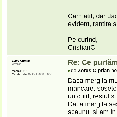
Cam atit, dar da
evident, rantita s
Pe curind,
CristianC
Re: Ce purtăm
Zeres Ciprian
Veteran
de
Zeres Ciprian
pe
Mesaje:
448
Membru din:
07 Oct 2008, 16:59
Daca merg la mun
mancare, sosete 
un cutit, restul 
Daca merg la ses
scaunul si am in 