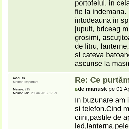
portofelul, in ce
fie la indemana. 
intodeauna in spa
jupuit, briceag m
grosimi, ascuțito
de litru, lanterne
si cateva batoan
ascunse la masi
Re: Ce purtăm
mariusk
Membru important
de
mariusk
pe 01 Ap
Mesaje:
215
Membru din:
29 Ian 2016, 17:29
In buzunare am i
si telefon.Cind m
ciini,pastile de a
led,lanterna,pel