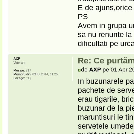
E de ajuns,orice 
PS
Avem in grupa un
sa nu renunte la 
dificultati pe urca
Re: Ce purtăm
AXP
Veteran
de
AXP
pe 01 Apr 2
Mesaje:
717
Membru din:
03 Iul 2014, 11:25
Locaţie:
Cluj
In buzunarele pan
pachete de serv
erau tigarile, bri
buzunar de la pie
maruntisuri le ti
servetele umede,