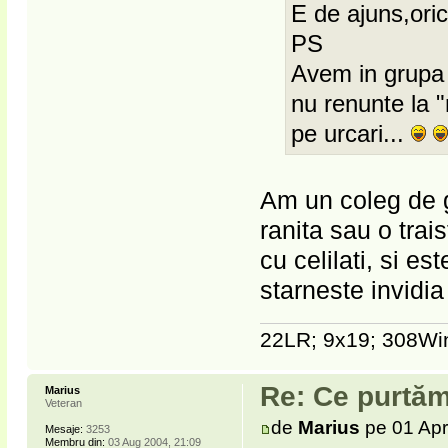
E de ajuns,oric
PS
Avem in grupa 
nu renunte la "r
pe urcari...
Am un coleg de g
ranita sau o trais
cu celilati, si est
starneste invidia
22LR; 9x19; 308Win
Re: Ce purtăm
Marius
Veteran
de
Marius
pe 01 Apr
Mesaje:
3253
Membru din:
03 Aug 2004, 21:09