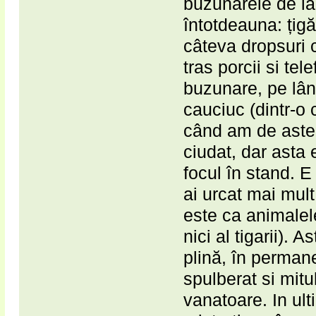
buzunarele de la
întotdeauna: țigă
câteva dropsuri c
tras porcii si te
buzunare, pe lân
cauciuc (dintr-o 
când am de astep
ciudat, dar asta 
focul în stand. E
ai urcat mai mult
este ca animalele
nici al tigarii).
plină, în perman
spulberat si mitu
vanatoare. In ult