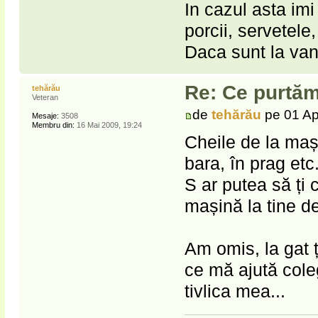
In cazul asta imi
porcii, servetele
Daca sunt la van
Re: Ce purtăm
tehărău
Veteran
de
tehărău
pe 01 Ap
Mesaje:
3508
Membru din:
16 Mai 2009, 19:24
Cheile de la maș
bara, în prag etc
S ar putea să ți 
mașină la tine d
Am omis, la gat ț
ce mă ajută coleg
tivlica mea...