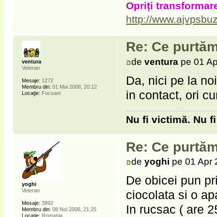
Opriți transformare
http://www.ajvpsbuz
Re: Ce purtăm
de
ventura
pe 01 Ap
ventura
Veteran
Da, nici pe la no
Mesaje:
1272
Membru din:
01 Mai 2008, 20:12
in contact, ori c
Locaţie:
Focsani
Nu fi victimă. Nu f
Re: Ce purtăm
de
yoghi
pe 01 Apr 
De obicei pun pr
yoghi
Veteran
ciocolata si o ap
Mesaje:
3892
In rucsac ( are 2
Membru din:
08 Noi 2006, 21:25
Locaţie:
Romania