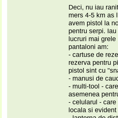
Deci, nu iau ran
mers 4-5 km as l
avem pistol la no
pentru serpi. Ia
lucruri mai grele
pantaloni am:
- cartuse de reze
rezerva pentru pis
pistol sint cu "s
- manusi de cauci
- multi-tool - car
asemenea pentru 
- celularul - car
locala si evident
- lanterna de di