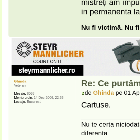
mistreți am împu
in permanenta la
Nu fi victimă. Nu f
Re: Ce purtăm
Ghinda
Veteran
de
Ghinda
pe 01 Ap
Mesaje:
8058
Membru din:
14 Dec 2006, 22:35
Locaţie:
Bucuresti
Cartuse.
Nu te certa niciodat
diferenta...