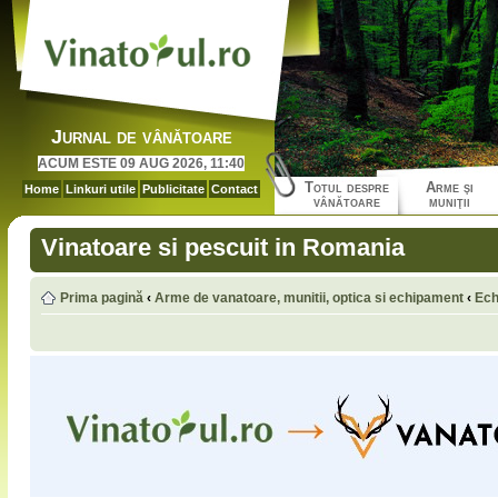
Jurnal de vânătoare
ACUM ESTE 09 AUG 2026, 11:40
Totul despre
Arme şi
Home
Linkuri utile
Publicitate
Contact
vânătoare
muniţii
Vinatoare si pescuit in Romania
Prima pagină
‹
Arme de vanatoare, munitii, optica si echipament
‹
Ech