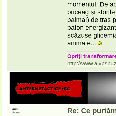
momentul. De ace
briceag și sforile
palma!) de tras p
baton energizant
scăzuse glicemia
animate...
Opriți transformare
http://www.ajvpsbuz
Re: Ce purtăm
laurul
Veteran