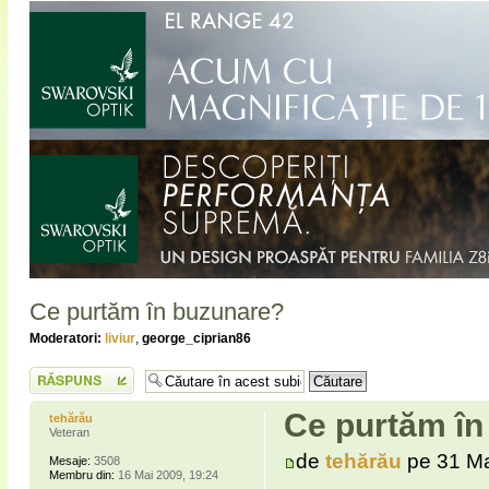
Ce purtăm în buzunare?
Moderatori:
liviur
,
george_ciprian86
Scrie un răspuns
Ce purtăm în
tehărău
Veteran
de
tehărău
pe 31 Ma
Mesaje:
3508
Membru din:
16 Mai 2009, 19:24