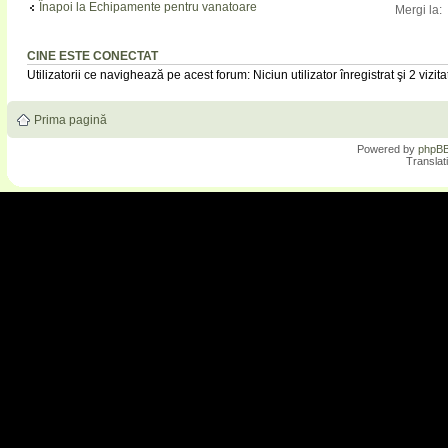
Înapoi la Echipamente pentru vanatoare
Mergi la:
CINE ESTE CONECTAT
Utilizatorii ce navighează pe acest forum: Niciun utilizator înregistrat şi 2 vizita
Prima pagină
Powered by
phpB
Translat