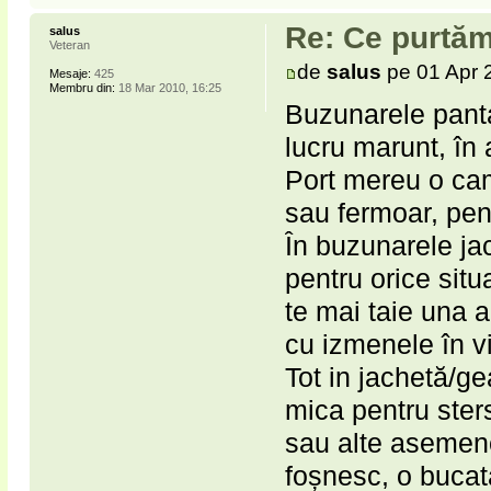
Re: Ce purtăm
salus
Veteran
de
salus
pe 01 Apr 
Mesaje:
425
Membru din:
18 Mar 2010, 16:25
Buzunarele panta
lucru marunt, în
Port mereu o ca
sau fermoar, pen
În buzunarele ja
pentru orice situ
te mai taie una 
cu izmenele în 
Tot in jachetă/ge
mica pentru sters
sau alte asemene
foșnesc, o bucat