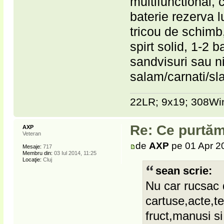
multifunctional,
baterie rezerva 
tricou de schimb,
spirt solid, 1-2 
sandvisuri sau 
salam/carnati/sl
22LR; 9x19; 308Win
Re: Ce purtăm
AXP
Veteran
de
AXP
pe 01 Apr 2
Mesaje:
717
Membru din:
03 Iul 2014, 11:25
Locaţie:
Cluj
sean scrie:
Nu car rucsac 
cartuse,acte,te
fruct,manusi si