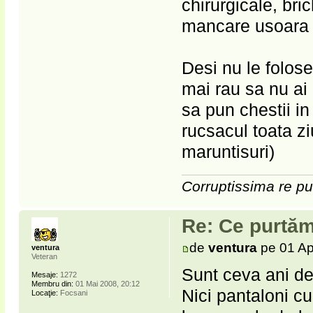
chirurgicale, bri
mancare usoara
Desi nu le folos
mai rau sa nu a
sa pun chestii in
rucsacul toata z
maruntisuri)
Corruptissima re pu
Re: Ce purtăm
de
ventura
pe 01 Ap
ventura
Veteran
Sunt ceva ani de
Mesaje:
1272
Membru din:
01 Mai 2008, 20:12
Nici pantaloni c
Locaţie:
Focsani