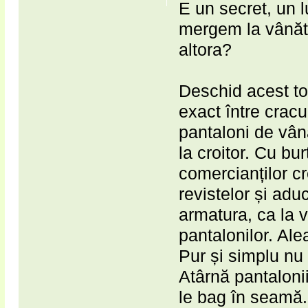
E un secret, un 
mergem la vânăt
altora?
Deschid acest to
exact între cracu
pantaloni de vână
la croitor. Cu bur
comercianților cr
revistelor și adu
armatura, ca la 
pantalonilor. Ale
Pur și simplu nu 
Atârnă pantaloni
le bag în seamă.