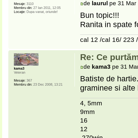
de
laurul
pe 31 Mar 
Mesaje:
3110
Membru din:
27 Ian 2011, 12:05
Locaţie:
Dupa vanat, oriunde!
Bun topic!!!
Ranita in spate f
cal 12 /cal 16/ 223 
Re: Ce purtăm
de
kama3
pe 31 Mar
kama3
Veteran
Batiste de harti
Mesaje:
367
Membru din:
23 Dec 2008, 13:21
graminee si alte 
4, 5mm
9mm
16
12
.270win