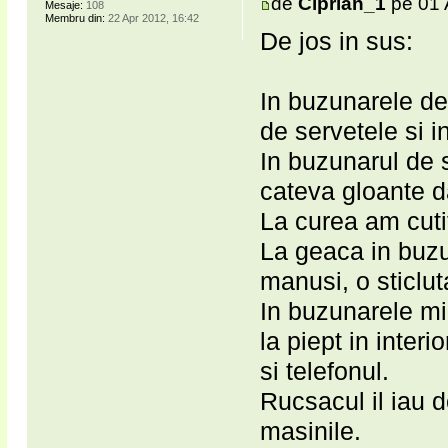
de
Ciprian_1
pe 01 
Mesaje:
108
Membru din:
22 Apr 2012, 16:42
De jos in sus:
In buzunarele de 
de servetele si in
In buzunarul de 
cateva gloante d
La curea am cuti
La geaca in buzu
manusi, o sticlut
In buzunarele mi
la piept in interi
si telefonul.
Rucsacul il iau 
masinile.