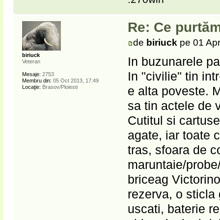
Re: Ce purtăm
de
biriuck
pe 01 Apr
biriuck
In buzunarele pan
Veteran
In "civilie" tin i
Mesaje:
2753
Membru din:
05 Oct 2013, 17:49
e alta poveste. M
Locaţie:
Brasov/Ploiesti
sa tin actele de 
Cutitul si cartus
agate, iar toate 
tras, sfoara de 
maruntaie/probe/c
briceag Victorino
rezerva, o sticla
uscati, baterie 