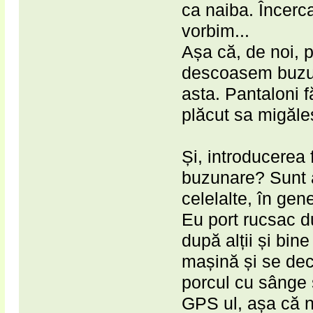
ca naiba. Încerca
vorbim...
Așa că, de noi, p
descoasem buzuna
asta. Pantaloni f
plăcut sa migăles
Și, introducerea 
buzunare? Sunt a
celelalte, în gen
Eu port rucsac d
după alții și bi
mașină și se dec
porcul cu sânge ș
GPS ul, așa că nu